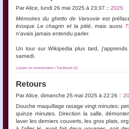
Par Alice, lundi 26 mai 2025 à 23:37
::
2025
Mémoires du ghetto de Varsovie
est préfacé
évoque
Le chagrin et la pitié
, mais aussi
T
n'avais jamais entendu parler.
Un tour sur Wikipedia plus tard, j'apprend
samedi.
Laisser un commentaire
•
Trackback (0)
Retours
Par Alice, dimanche 25 mai 2025 à 22:26
::
2
Douche maquillage rasage vingt minutes; peti
quinze minutes. Direction la salle, démonter
laver les derniers couverts, les gros plats, or
à l'aller H. avait fait deux voyages, soit d