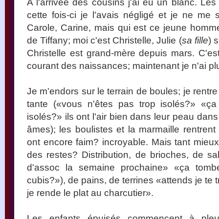
A l'arrivée des cousins j'ai eu un blanc. Le
cette fois-ci je l'avais négligé et je ne m
Carole, Carine, mais qui est ce jeune homm
de Tiffany; moi c'est Christelle, Julie (
sa fille
) 
Christelle est grand-mère depuis mars. C'e
courant des naissances; maintenant je n'ai plu
Je m'endors sur le terrain de boules; je rentr
tante («vous n'êtes pas trop isolés?» «ça
isolés?» ils ont l'air bien dans leur peau dans
âmes); les boulistes et la marmaille rentrent
ont encore faim? incroyable. Mais tant mieux,
des restes? Distribution, de brioches, de sa
d'assoc la semaine prochaine» «ça tomb
cubis?»), de pains, de terrines «attends je te 
je rende le plat au charcutier».
Les enfants épuisés commencent à pleur