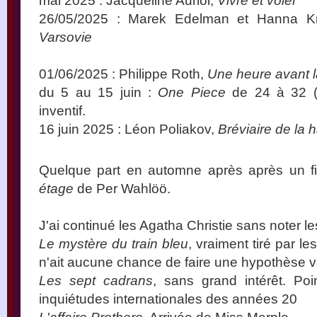
mai 2025 : Jacqueline Auriol,
Vivre et voler
26/05/2025 : Marek Edelman et Hanna Kr
Varsovie
01/06/2025 : Philippe Roth,
Une heure avant l
du 5 au 15 juin :
One Piece
de 24 à 32 (a
inventif.
16 juin 2025 : Léon Poliakov,
Bréviaire de la 
Quelque part en automne après après un f
étage
de Per Wahlöö.
J'ai continué les Agatha Christie sans noter le
Le mystère du train bleu
, vraiment tiré par l
n'ait aucune chance de faire une hypothèse v
Les sept cadrans
, sans grand intérêt. Po
inquiétudes internationales des années 20