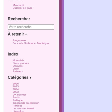
Manuscrit
Dotclear de base
Rechercher
À retenir
Programme
Face à la Sorbonne, Montaigne
Index
Mots-clefs
Noms propres
Oeuvres
Lieux
Animaux
Catégories
2026
2025
2024
2023
OK boomer
Boulot
Politique
Transports en commun
Phrases
Lecteurs en transit
Livres lus