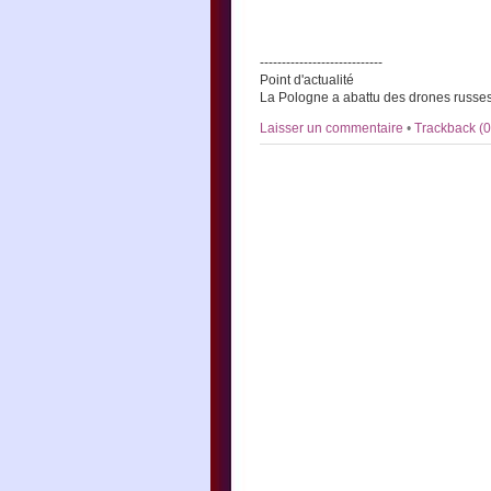
----------------------------
Point d'actualité
La Pologne a abattu des drones russes 
Laisser un commentaire
•
Trackback (0