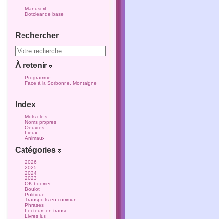
Manuscrit
Dotclear de base
Rechercher
À retenir
Programme
Face à la Sorbonne, Montaigne
Index
Mots-clefs
Noms propres
Oeuvres
Lieux
Animaux
Catégories
2026
2025
2024
2023
OK boomer
Boulot
Politique
Transports en commun
Phrases
Lecteurs en transit
Livres lus