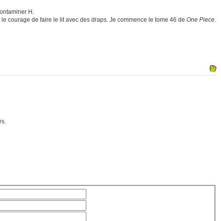
contaminer H.
s le courage de faire le lit avec des draps. Je commence le tome 46 de
One Piece
.
és.