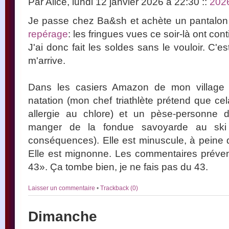
Par Alice, lundi 12 janvier 2026 à 22:30
::
202
Je passe chez Ba&sh et achète un pantalon e
repérage
: les fringues vues ce soir-là ont cont
J'ai donc fait les soldes sans le vouloir. C'e
m'arrive.
Dans les casiers Amazon de mon village 
natation (mon chef triathlète prétend que ce
allergie au chlore) et un pèse-personne 
manger de la fondue savoyarde au ski t
conséquences). Elle est minuscule, à peine 
Elle est mignonne. Les commentaires prévenai
43». Ça tombe bien, je ne fais pas du 43.
Laisser un commentaire
•
Trackback (0)
Dimanche