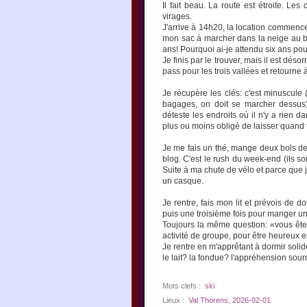
Il fait beau. La route est étroite. L
virages.
J'arrive à 14h20, la location commence
mon sac à marcher dans la neige au bor
ans! Pourquoi ai-je attendu six ans pour
Je finis par le trouver, mais il est dé
pass pour les trois vallées et retourne à
Je récupère les clés: c'est minuscule
bagages, on doit se marcher dessus),
déteste les endroits où il n'y a rien d
plus ou moins obligé de laisser quand t
Je me fais un thé, mange deux bols de
blog. C'est le rush du week-end (ils so
Suite à ma chute de vélo et parce que 
un casque.
Je rentre, fais mon lit et prévois de 
puis une troisième fois pour manger u
Toujours la même question: «vous êtes
activité de groupe, pour être heureux 
Je rentre en m'apprêtant à dormir solid
le lait? la fondue? l'appréhension sou
Mots clefs :
ski
Lieux :
Val Thorens
,
2026-02-01