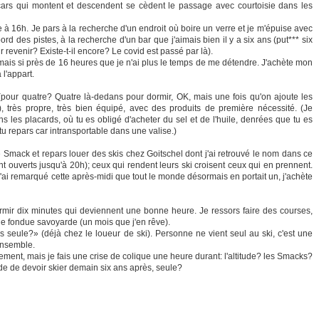
es cars qui montent et descendent se cèdent le passage avec courtoisie dans les
 à 16h. Je pars à la recherche d'un endroit où boire un verre et je m'épuise avec
d des pistes, à la recherche d'un bar que j'aimais bien il y a six ans (put*** six
 revenir? Existe-t-il encore? Le covid est passé par là).
sormais si près de 16 heures que je n'ai plus le temps de me détendre. J'achète mon
 l'appart.
 (pour quatre? Quatre là-dedans pour dormir, OK, mais une fois qu'on ajoute les
 très propre, très bien équipé, avec des produits de première nécessité. (Je
ans les placards, où tu es obligé d'acheter du sel et de l'huile, denrées que tu es
u repars car intransportable dans une valise.)
 Smack et repars louer des skis chez Goitschel dont j'ai retrouvé le nom dans ce
nt ouverts jusqu'à 20h); ceux qui rendent leurs ski croisent ceux qui en prennent.
j'ai remarqué cette après-midi que tout le monde désormais en portait un, j'achète
dormir dix minutes qui deviennent une bonne heure. Je ressors faire des courses,
ne fondue savoyarde (un mois que j'en rêve).
 seule?» (déjà chez le loueur de ski). Personne ne vient seul au ski, c'est une
ensemble.
ement, mais je fais une crise de colique une heure durant: l'altitude? les Smacks?
rde de devoir skier demain six ans après, seule?