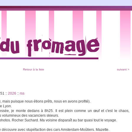
Retour à la liste
suivant >
2:51
::
2026
::
rss
, mais puisque nous étions prêts, nous en avons profité).
de Lyon.
sée, je monte dedans à 8h25. Il est plein comme un œuf et c'est le chaos,
s volumineux des vacanciers skieurs.
 photos. Rocher Suchard. Ma voisine disparaît au bar quasi tout le voyage.
je découvre avec stupéfaction des cars Amsterdam-Moûtiers. Mazette.