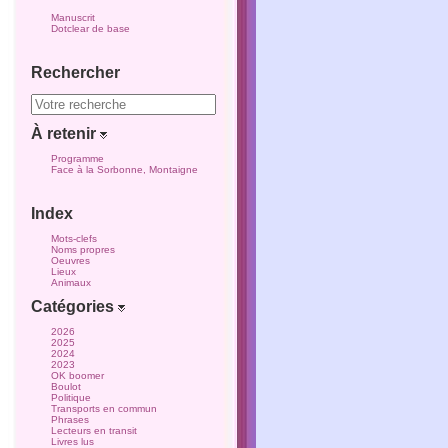
Manuscrit
Dotclear de base
Rechercher
À retenir
Programme
Face à la Sorbonne, Montaigne
Index
Mots-clefs
Noms propres
Oeuvres
Lieux
Animaux
Catégories
2026
2025
2024
2023
OK boomer
Boulot
Politique
Transports en commun
Phrases
Lecteurs en transit
Livres lus