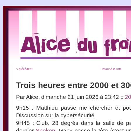
< précédent
Retour à la liste
Trois heures entre 2000 et 3
Par Alice, dimanche 21 juin 2026 à 23:42
::
2
9h15 : Matthieu passe me chercher et pou
Discussion sur la cybersécurité.
9H45 : Club. 28 degrés dans la salle de p
dernier
Spekon
. Gaby passe la tête (c’est un