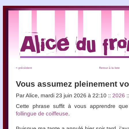
< précédent
Retour à la liste
Vous assumez pleinement vo
Par Alice, mardi 23 juin 2026 à 22:10
::
2026
:
Cette phrase suffit à vous apprendre qu
follingue de coiffeuse
.
Puisque ma tante a annulé hier soir tard, j’av