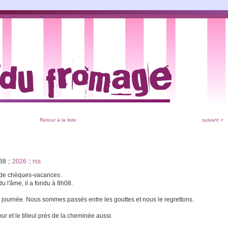
Retour à la liste
suivant >
:38
::
2026
::
rss
t de chèques-vacances.
du l'âme, il a fondu à 8h08.
te journée. Nous sommes passés entre les gouttes et nous le regrettons.
ur et le tilleul près de la cheminée aussi.