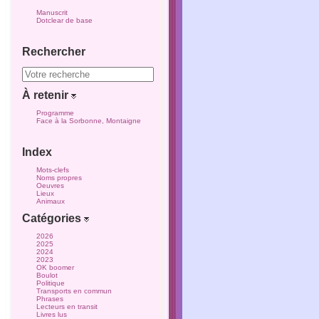
Manuscrit
Dotclear de base
Rechercher
À retenir
Programme
Face à la Sorbonne, Montaigne
Index
Mots-clefs
Noms propres
Oeuvres
Lieux
Animaux
Catégories
2026
2025
2024
2023
OK boomer
Boulot
Politique
Transports en commun
Phrases
Lecteurs en transit
Livres lus