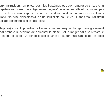
eux instructeurs, un pilote pour les baptêmes et deux remorqueurs. Les cinq
baptême sont sans doute légèrement déçues/mécontentes, elle n'imaginaient pas
 en volant les unes après les autres — et donc en attendant au sol tout le temps
ong. Nous ne disposions que d'un seul pilote pour elles. Quant à moi, j'ai atterri
était aux commandes et je suis déçue.
u (le pneu) à plat. Impossible de tracter le planeur jusqu'au hangar sans gravement
 par prendre la décision de démonter le planeur et le ranger dans sa remorque
mètres plus loin. Je rentre le soir gluante de sueur mais sans coup de soleil
és.