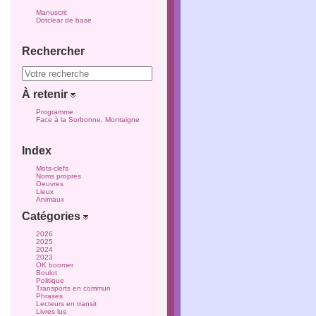
Manuscrit
Dotclear de base
Rechercher
À retenir
Programme
Face à la Sorbonne, Montaigne
Index
Mots-clefs
Noms propres
Oeuvres
Lieux
Animaux
Catégories
2026
2025
2024
2023
OK boomer
Boulot
Politique
Transports en commun
Phrases
Lecteurs en transit
Livres lus