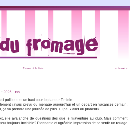
Retour à la liste
suivant >
2
::
2026
::
rss
ct politique et un tract pour le planeur féminin.
lement j'avais prévu du ménage aujourd'hui et un départ en vacances demain,
fini, ça va prendre une journée de plus. Tu peux aller au planeur».
bituelle avalanche de questions dès que je m'aventure au club. Mais comment
seur toujours invisible? Etonnante et agréable impression de se sentir un rouage