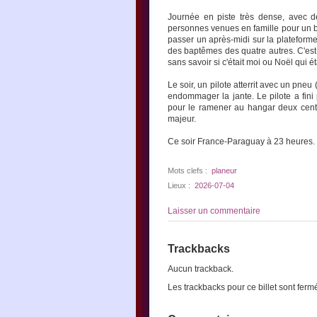
Journée en piste très dense, avec d
personnes venues en famille pour un 
passer un après-midi sur la plateforme
des baptêmes des quatre autres. C'est l
sans savoir si c'était moi ou Noël qui 
Le soir, un pilote atterrit avec un pne
endommager la jante. Le pilote a fini
pour le ramener au hangar deux cents 
majeur.
Ce soir France-Paraguay à 23 heures.
Mots clefs :
planeur
Lieux :
2026-07-04
Laisser un commentaire
Trackbacks
Aucun trackback.
Les trackbacks pour ce billet sont ferm