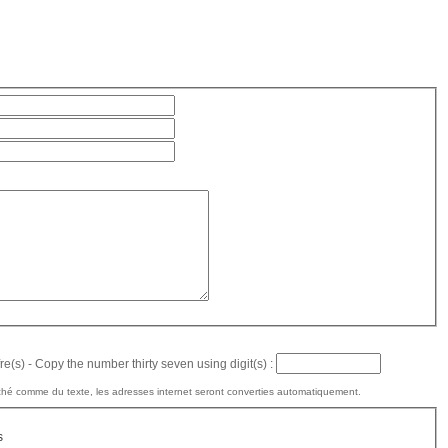
e(s) - Copy the number thirty seven using digit(s) :
hé comme du texte, les adresses internet seront converties automatiquement.
s