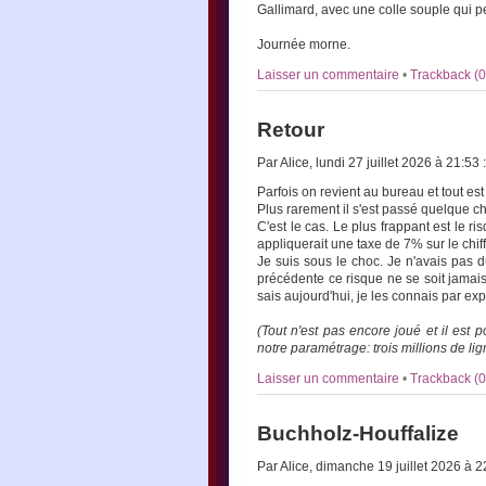
Gallimard, avec une colle souple qui p
Journée morne.
Laisser un commentaire
•
Trackback (0
Retour
Par Alice, lundi 27 juillet 2026 à 21:53
:
Parfois on revient au bureau et tout est
Plus rarement il s'est passé quelque c
C'est le cas. Le plus frappant est le r
appliquerait une taxe de 7% sur le chiffr
Je suis sous le choc. Je n'avais pas d
précédente ce risque ne se soit jamai
sais aujourd'hui, je les connais par ex
(Tout n'est pas encore joué et il est
notre paramétrage: trois millions de lig
Laisser un commentaire
•
Trackback (0
Buchholz-Houffalize
Par Alice, dimanche 19 juillet 2026 à 