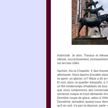
Autoroute. Je dors. Travaux et vite
vitesse, successivement, incessamment
sur les bas côtés.
Aachen, Aix-la-Chapelle. Il faut trouv
allemands. Nous tapons
Eiscafee
dans 
se garer: un glacier, ici? Waze a dû se 
Et non, dans ce quartier tranquille, à 
un flot ininterrompu d'habitués de tou
que nous comprenons des conversatio
serveuse craque et nous demande d'o
Dernière coupe de glace, adieu à l'Al
Deuxième sensation quand nous demando
qu'il en soit, n'a pas la réponse, par