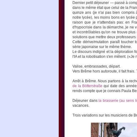
Dernier petit déjeuner — passé à comp
dans le même état que celui de la Franc
quinze ans (je n'ai pas bien compris 
notre lycée), les moins bons en lycée
raison que je n'attendais pas: en Fra
d'hypocrisie dans la démarche, je ne v
et incontrôlables qu'on ne trouve plus 
solutions que mettre deux professeurs 
Cette dérive/mutation paraît toucher
série japonaise sur le même thème.
Le discours indigné et la déploration fon
l'IA et la robotisation s'en mêlent. («Je n
Valise, embrassades, départ.
Vers Brême hors autoroute, il fait frai
Arrêt à Brême. Nous partons à la rec
de la Bötterstraße
qui date des années 
rends compte que je connais Paula Beck
Déjeuner dans
la brasserie (au sens li
vacances.
Trois variations sur les musiciens de 