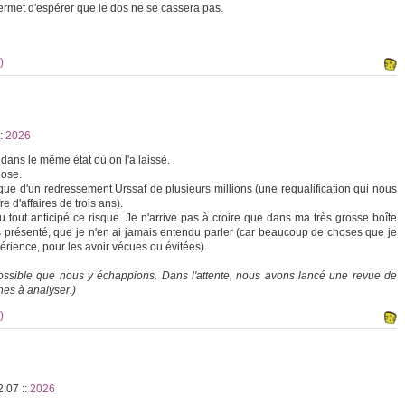
ermet d'espérer que le dos ne se cassera pas.
)
:
2026
 dans le même état où on l'a laissé.
hose.
isque d'un redressement Urssaf de plusieurs millions (une requalification qui nous
e d'affaires de trois ans).
u tout anticipé ce risque. Je n'arrive pas à croire que dans ma très grosse boîte
s présenté, que je n'en ai jamais entendu parler (car beaucoup de choses que je
périence, pour les avoir vécues ou évitées).
 possible que nous y échappions. Dans l'attente, nous avons lancé une revue de
nes à analyser.)
)
22:07
::
2026