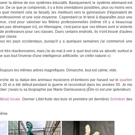
arer la dérive de nos systèmes éducatifs. Basiquement, le système allemand est
e. De ce que je comprends, il y a trois orientations possibles, plus ou moins vers
à quel moment cela se faisait), les meilleurs vers le gymnasium (l'équivalent de
 professionnel et une voie moyenne. Cependant ce tri tend à disparaître pour une
nce, c'est pour valoriser les filières professionnelles (même s'il y a beaucoup
ais pas développer ici), en Allemagne, c'est parce que ces élèves sont si violents
de professeurs pour ces classes. Dans certains endroits, ils n'ont trouvé d'autres
par classe.
 tous les pays occidentaux, puisqu'il y a quelques semaines j'ai commencé une
t très réactionnaires, mais j'ai du mal à voir à quoi tout cela va aboutir, surtout si
e suis tout l'inverse d'une intelligence artificielle: un crétin naturel.»)
s. Toujours les mêmes arbres magnifiques. Dimanche, tout est calme, vide.
herche de la statue des animaux musiciens et tombons par hasard sur le
quartier
20 et a été détruit pendant la guerre et reconstruit dans les années 50. Je me
er: j'avais lu sa biographie par Marie Darrieussecq (
Être ici est une splendeur
).
ttéral) locale
. Dernier Lillet fruits des bois et première (et dernière)
Schnitzel
des
Brême.