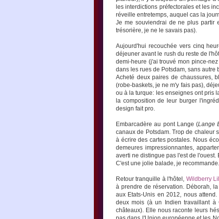
les interdictions préfectorales et les
réveille entretemps, auquel cas la j
Je me souviendrai de ne plus partir 
trésorière, je ne le savais pas).
Aujourd'hui recouchée vers cinq heure
déjeuner avant le rush du reste de l'hôt
demi-heure (j'ai trouvé mon pince-nez 
dans les rues de Potsdam, sans autre bu
Acheté deux paires de chaussures, bl
(robe-baskets, je ne m'y fais pas), dé
ou à la turque: les enseignes ont pris
la composition de leur burger l'ingréd
design fait pro.
Embarcadère au pont Lange (
Lange 
canaux de Potsdam. Trop de chaleur sur
à écrire des cartes postales. Nous écou
demeures impressionnantes, appartena
averti ne distingue pas l'est de l'ouest
C'est une jolie balade, je recommande
Retour tranquille à l'hôtel,
Wildberry Lil
à prendre de réservation. Déborah, l
aux Etats-Unis en 2012, nous attend. 
deux mois (à un Indien travaillant à
châteaux). Elle nous raconte leurs hésit
pas dans l'Union européenne et les Nor