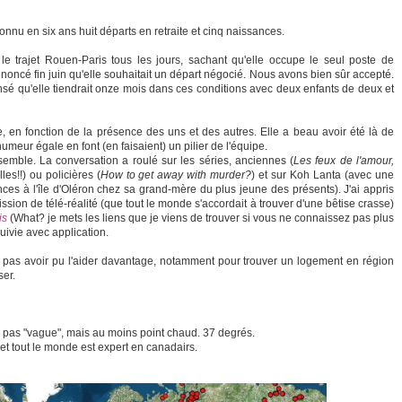
connu en six ans huit départs en retraite et cinq naissances.
 le trajet Rouen-Paris tous les jours, sachant qu'elle occupe le seul poste de
 annoncé fin juin qu'elle souhaitait un départ négocié. Nous avons bien sûr accepté.
nsé qu'elle tiendrait onze mois dans ces conditions avec deux enfants de deux et
e, en fonction de la présence des uns et des autres. Elle a beau avoir été là de
humeur égale en font (en faisaient) un pilier de l'équipe.
emble. La conversation a roulé sur les séries, anciennes (
Les feux de l'amour,
les!!) ou policières (
How to get away with murder?
) et sur Koh Lanta (avec une
nces à l'île d'Oléron chez sa grand-mère du plus jeune des présents). J'ai appris
ssion de télé-réalité (que tout le monde s'accordait à trouver d'une bêtise crasse)
is
(What? je mets les liens que je viens de trouver si vous ne connaissez pas plus
suivie avec application.
 ne pas avoir pu l'aider davantage, notamment pour trouver un logement en région
ser.
 pas "vague", mais au moins point chaud. 37 degrés.
et tout le monde est expert en canadairs.