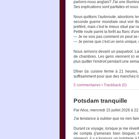
parlons-nous anglais? J'ai une illumina
Ses explications sont parfaites et nous
Nous quittons l'autoroute, abordons le
seconde guerre mondiale veut voir Bas
préféré, mais c'est le mieux situé par ra
Petite route parmi la forêt au flanc d'un
— Je ne vois pas comment on peut se croi
— Je pense que c'est un sens unique, d
Nous arrivons devant un paquebot. La 
de chambres. Les gens viennent ici en f
plus quitter l'endroit pendant une sem
Dîner (la cuisine ferme à 21 heures, m
suffisamment pour que des manches lo
5 commentaires
•
Trackback (0)
Potsdam tranquille
Par Alice, mercredi 15 juillet 2026 à 2
J'ai tendance à oublier que ne rien fai
Durant ce voyage, lorsque je me réveil
de compta (j'aimerais bien bloguer, 
planeur), il y a toujours un pointage à f