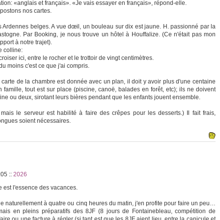
tion: «anglais et français». «Je vais essayer en français», répond-elle.
 postons nos cartes.
s Ardennes belges. A vue dœil, un bouleau sur dix est jaune. H. passionné par la
togne. Par Booking, je nous trouve un hôtel à Houffalize. (Ce n'était pas mon
pport à notre trajet).
e colline:
ser ici, entre le rocher et le trottoir de vingt centimètres.
u moins c'est ce que j'ai compris.
carte de la chambre est donnée avec un plan, il doit y avoir plus d'une centaine
amille, tout est sur place (piscine, canoë, balades en forêt, etc); ils ne doivent
aine ou deux, sirotant leurs bières pendant que les enfants jouent ensemble.
ais le serveur est habilité à faire des crêpes pour les desserts.) Il fait frais,
ngues soient nécessaires.
2:05
::
2026
re est l'essence des vacances.
le naturellement à quatre ou cinq heures du matin, j'en profite pour faire un peu…
mais en pleins préparatifs des 8JF (8 jours de Fontainebleau, compétition de
aire ou une facture à régler (si tant est que les 8JF aient lieu, entre la canicule et