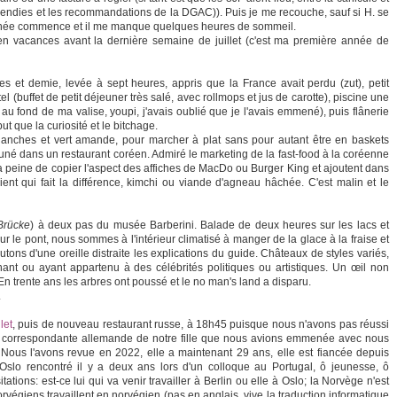
 incendies et les recommandations de la DGAC)). Puis je me recouche, sauf si H. se
ournée commence et il me manque quelques heures de sommeil.
en vacances avant la dernière semaine de juillet (c'est ma première année de
s et demie, levée à sept heures, appris que la France avait perdu (zut), petit
el (buffet de petit déjeuner très salé, avec rollmops et jus de carotte), piscine une
au fond de ma valise, youpi, j'avais oublié que je l'avais emmené), puis flânerie
t que la curiosité et le bitchage.
anches et vert amande, pour marcher à plat sans pour autant être en baskets
jeuné dans un restaurant coréen. Admiré le marketing de la fast-food à la coréenne
 la peine de copier l'aspect des affiches de MacDo ou Burger King et ajoutent dans
ient qui fait la différence, kimchi ou viande d'agneau hâchée. C'est malin et le
Brücke
) à deux pas du musée Barberini. Balade de deux heures sur les lacs et
 le pont, nous sommes à l'intérieur climatisé à manger de la glace à la fraise et
tons d'une oreille distraite les explications du guide. Châteaux de styles variés,
nt ou ayant appartenu à des célébrités politiques ou artistiques. Un œil non
. En trente ans les arbres ont poussé et le no man's land a disparu.
.
let
, puis de nouveau restaurant russe, à 18h45 puisque nous n'avons pas réussi
a correspondante allemande de notre fille que nous avions emmenée avec nous
Nous l'avons revue en 2022, elle a maintenant 29 ans, elle est fiancée depuis
 Oslo rencontré il y a deux ans lors d'un colloque au Portugal, ô jeunesse, ô
ations: est-ce lui qui va venir travailler à Berlin ou elle à Oslo; la Norvège n'est
végiens travaillent en norvégien (pas en anglais, vive la traduction informatique