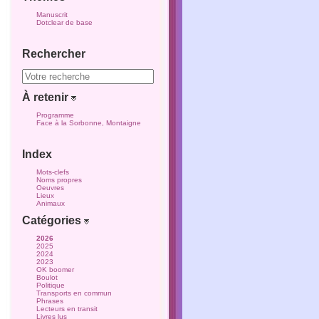
Manuscrit
Dotclear de base
Rechercher
À retenir
Programme
Face à la Sorbonne, Montaigne
Index
Mots-clefs
Noms propres
Oeuvres
Lieux
Animaux
Catégories
2026
2025
2024
2023
OK boomer
Boulot
Politique
Transports en commun
Phrases
Lecteurs en transit
Livres lus