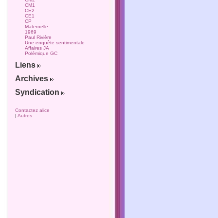
CM1
CE2
CE1
CP
Maternelle
1969
Paul Rivière
Une enquête sentimentale
Affaires JA
Polémique GC
Liens
Archives
Syndication
Contactez alice
|
Autres