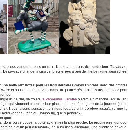
sse, successivement, incessamment. Nous changeons de conducteur. Travaux et
. Le paysage change, moins de forêts et peu à peu de l'herbe jaune, desséchée,
er une boîte aux lettres pour les trois dernières cartes timbrées avec des timbres
Waze et nous nous retrouvons dans un quartier résidentiel, sans une place pour
tromper.
l'angle d'une rue, se trouve
le Panorama Eiscafee
ouvert le dimanche, accueillant
s âges qui viennent chercher leur glace ou leur x-ième glace de la journée (de ce
ns). Nous faisons sensation, on nous regarde à la dérobée jusqu'à ce que la
ù nous venons (Paris ou Hambourg, que répondre?).
lemagne.
ns où se trouve la boîte aux lettres la plus proche. Le propriétaire, qui quoi
le «portugais et un peu allemand», les serveuses, allemand. Une cliente se dévoue,