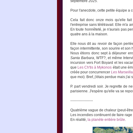
septembre 2025.
Pour l'anecdote, cette petite équipe a 
Cela fait donc onze mois qu'elle fait
l'entreprise sans télétravail. Elle m'a
En toute honnêteté, je n'aurais pas pe
quatre ans à la maison.
Elle nous dit au revoir de façon perlé
façon intermittente, son sourire et son 
Nous étions donc sept à déjeuner ens
Santa Barbara
, WTF?, et même Intervil
incursion vers Fort Boyard et les vaca
que
Les Ch'tis à Mykonos
était une émi
créée pour concurrencer
Les Marseilla
que moi). Bref, j'étais perdue mais j'ai 
P. part vendredi soir. Je regrette de
parisienne. J'espère qu'elle va se repo
-------------------
Quatrième vague de chaleur (peut-être
Les incendies continuent de faire rage 
En réalité,
la planète entière brûle
.