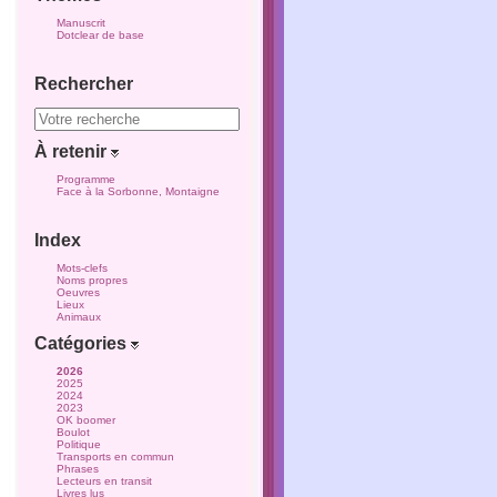
Manuscrit
Dotclear de base
Rechercher
À retenir
Programme
Face à la Sorbonne, Montaigne
Index
Mots-clefs
Noms propres
Oeuvres
Lieux
Animaux
Catégories
2026
2025
2024
2023
OK boomer
Boulot
Politique
Transports en commun
Phrases
Lecteurs en transit
Livres lus