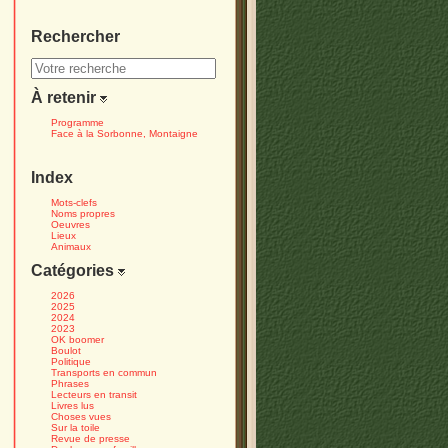
Rechercher
À retenir
Programme
Face à la Sorbonne, Montaigne
Index
Mots-clefs
Noms propres
Oeuvres
Lieux
Animaux
Catégories
2026
2025
2024
2023
OK boomer
Boulot
Politique
Transports en commun
Phrases
Lecteurs en transit
Livres lus
Choses vues
Sur la toile
Revue de presse