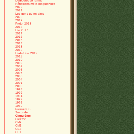
Douloureuse famille
Réflexions méta-bloguiennes
2022
2021
Les gens qu'on aime
2020
2019
Projet 2018
2018
Eté 2017
2017
2016
2015
2014
2013
2012
Etats-Unis 2012
2011
2010
2009
2007
2008
2006
2005
2004
2001
2000
1998
1996
1994
1992
1991
1989
Première S
Seconde
Cinquième
Sixième
CM2
CM1
CE2
CE1