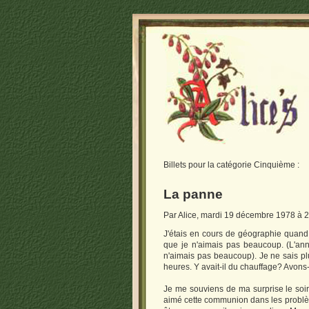
Billets pour la catégorie
Cinquième :
La panne
Par Alice, mardi 19 décembre 1978 à 
J'étais en cours de géographie quand l
que je n'aimais pas beaucoup. (L'an
n'aimais pas beaucoup). Je ne sais pl
heures. Y avait-il du chauffage? Avon
Je me souviens de ma surprise le soi
aimé cette communion dans les problème