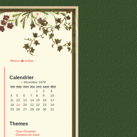
Retour � la liste
Calendrier
«
décembre 1978
lun
mar
mer
jeu
ven
sam
dim
1
2
3
4
5
6
7
8
9
10
11
12
13
14
15
16
17
18
19
20
21
22
23
24
25
26
27
28
29
30
31
Themes
Chat Cheshire
Dotclear de base