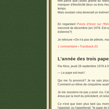
être parce que j'avais grandi au Mar
manquer d'électricité deux ou trois heu
temps.
Mais soudain cela devenait un événemen
En regardant
Poivre d'Arvor sur l'INA
mercredi de décembre (en 1978. Est-ce 
éolienne?)
Je retrouve «On n'a pas de pétrole, ma
1 commentaire
•
Trackback (0)
L'année des trois pap
Par Alice, jeudi 28 septembre 1978 à 
— Le pape est mort !
Qui me l'a annoncé? Je ne sais plus. 
Comment un élève de cinquième avait-il 
Je me souviens ne pas y avoir cru. Cel
émus par la mort du précédent, et celu
Ce n'est que bien plus tard (au mom
l'appelait, ou l'appellerait, "le pape d