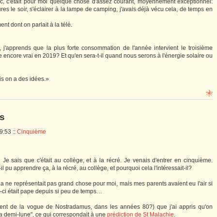
oc, c'était pour moi quelque chose d'assez courant, moyennement exceptionnel:
res le soir, s'éclairer à la lampe de camping, j'avais déjà vécu cela, de temps en
t dont on parlait à la télé.
, j'apprends que la plus forte consommation de l'année intervient le troisième
encore vrai en 2019? Et qu'en sera-t-il quand nous serons à l'énergie solaire ou
is on a des idées.»
es
09:53
::
Cinquième
Je sais que c'était au collège, et à la récré. Je venais d'entrer en cinquième.
pu apprendre ça, à la récré, au collège, et pourquoi cela l'intéressait-il?
a ne représentait pas grand chose pour moi, mais mes parents avaient eu l'air si
i-ci était pape depuis si peu de temps…
ent de la vogue de Nostradamus, dans les années 80?) que j'ai appris qu'on
e la demi-lune", ce qui correspondait à une
prédiction de St Malachie
.