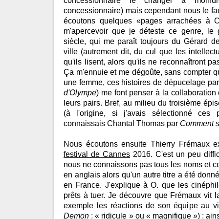
concessionnaire le changer à moindre
concessionnaire) mais cependant nous le fact
écoutons quelques «pages arrachées à 
m'apercevoir que je déteste ce genre, le g
siècle, qui me paraît toujours du Gérard de
ville (autrement dit, du cul que les intellec
qu'ils lisent, alors qu'ils ne reconnaîtront pas
Ça m'ennuie et me dégoûte, sans compter que
une femme, ces histoires de dépucelage par
d'Olympe
) me font penser à la collaboration
leurs pairs. Bref, au milieu du troisième é
(à l'origine, si j'avais sélectionné ces
connaissais Chantal Thomas par
Comment su
Nous écoutons ensuite Thierry Frémaux e
festival de Cannes
2016. C'est un peu diffic
nous ne connaissons pas tous les noms et cer
en anglais alors qu'un autre titre a été donné
en France. J'explique à O. que les cinéphi
prêts à tuer. Je découvre que Frémaux vit 
exemple les réactions de son équipe au 
Demon
: « ridicule » ou « magnifique ») : ain