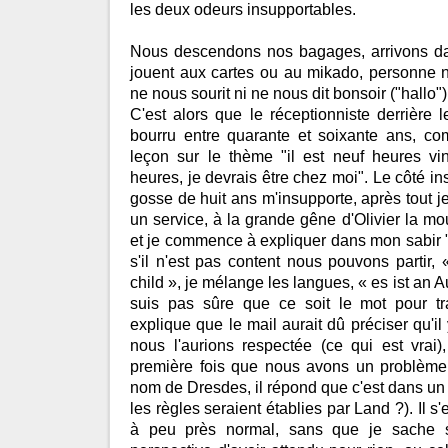
les deux odeurs insupportables.
Nous descendons nos bagages, arrivons dan
jouent aux cartes ou au mikado, personne n
ne nous sourit ni ne nous dit bonsoir ("hallo")
C'est alors que le réceptionniste derrière 
bourru entre quarante et soixante ans, c
leçon sur le thème "il est neuf heures vin
heures, je devrais être chez moi". Le côté in
gosse de huit ans m'insupporte, après tout je 
un service, à la grande gêne d'Olivier la 
et je commence à expliquer dans mon sabir 
s'il n'est pas content nous pouvons partir, 
child », je mélange les langues, « es ist an A
suis pas sûre que ce soit le mot pour tr
explique que le mail aurait dû préciser qu'il 
nous l'aurions respectée (ce qui est vrai),
première fois que nous avons un problème 
nom de Dresdes, il répond que c'est dans un 
les règles seraient établies par Land ?). Il s'
à peu près normal, sans que je sache s