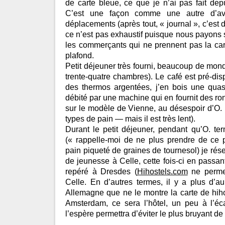
de carte bleue, ce que je n’ai pas fait de
C’est une façon comme une autre d’av
déplacements (après tout, « journal », c’est
ce n’est pas exhaustif puisque nous payons s
les commerçants qui ne prennent pas la ca
plafond.
Petit déjeuner très fourni, beaucoup de mond
trente-quatre chambres). Le café est pré-dis
des thermos argentées, j’en bois une quasi
débité par une machine qui en fournit des rond
sur le modèle de Vienne, au désespoir d’O. (
types de pain — mais il est très lent).
Durant le petit déjeuner, pendant qu’O. ter
(« rappelle-moi de ne plus prendre de ce 
pain piqueté de graines de tournesol) je rés
de jeunesse à Celle, cette fois-ci en passa
repéré à Dresdes (
Hihostels.com
ne permet
Celle. En d’autres termes, il y a plus d’
Allemagne que ne le montre la carte de hih
Amsterdam, ce sera l’hôtel, un peu à l’éca
l’espère permettra d’éviter le plus bruyant de 