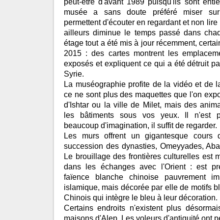
peut-être d'avant 1989 puisqu'ils sont ent
musée a sans doute préféré miser sur
permettent d'écouter en regardant et non lire 
ailleurs diminue le temps passé dans chaqu
étage tout a été mis à jour récemment, certa
2015 : des cartes montrent les emplaceme
exposés et expliquent ce qui a été détruit p
Syrie.
La muséographie profite de la vidéo et de la
ce ne sont plus des maquettes que l'on exp
d'Ishtar ou la ville de Milet, mais des anim
les bâtiments sous vos yeux. Il n'est p
beaucoup d'imagination, il suffit de regarder.
Les murs offrent un gigantesque cours d'
succession des dynasties, Omeyyades, Aba
Le brouillage des frontières culturelles est
dans les échanges avec l'Orient : est pr
faïence blanche chinoise pauvrement imit
islamique, mais décorée par elle de motifs bl
Chinois qui intègre le bleu à leur décoration.
Certains endroits n'existent plus désorm
maisons d'Alep. Les voleurs d'antiquité ont p