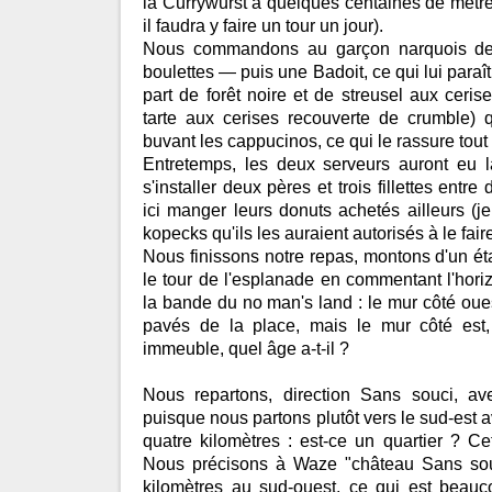
la Currywurst à quelques centaines de mètr
il faudra y faire un tour un jour).
Nous commandons au garçon narquois de
boulettes — puis une Badoit, ce qui lui para
part de forêt noire et de streusel aux ceris
tarte aux cerises recouverte de crumble
buvant les cappucinos, ce qui le rassure tout à
Entretemps, les deux serveurs auront eu la
s'installer deux pères et trois fillettes entr
ici manger leurs donuts achetés ailleurs (je
kopecks qu'ils les auraient autorisés à le faire
Nous finissons notre repas, montons d'un ét
le tour de l'esplanade en commentant l'hori
la bande du no man's land : le mur côté oues
pavés de la place, mais le mur côté est, 
immeuble, quel âge a-t-il ?
Nous repartons, direction Sans souci, av
puisque nous partons plutôt vers le sud-est a
quatre kilomètres : est-ce un quartier ? Cet
Nous précisons à Waze "château Sans souci
kilomètres au sud-ouest, ce qui est beauc