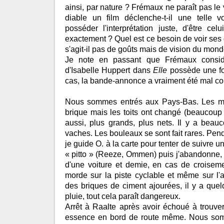
ainsi, par nature ? Frémaux ne paraît pas le
diable un film déclenche-t-il une telle v
posséder l'interprétation juste, d'être ce
exactement ? Quel est ce besoin de voir ses
s'agit-il pas de goûts mais de vision du mond
Je note en passant que Frémaux considèr
d'Isabelle Huppert dans
Elle
possède une for
cas, la bande-annonce a vraiment été mal con
Nous sommes entrés aux Pays-Bas. Les ma
brique mais les toits ont changé (beaucoup
aussi, plus grands, plus nets. Il y a bea
vaches. Les bouleaux se sont fait rares. Pen
je guide O. à la carte pour tenter de suivre u
« pitto » (Reeze, Ommen) puis j'abandonne, l
d'une voiture et demie, en cas de croiseme
morde sur la piste cyclable et même sur l'
des briques de ciment ajourées, il y a quel
pluie, tout cela paraît dangereux.
Arrêt à Raalte après avoir échoué à trouve
essence en bord de route même. Nous som