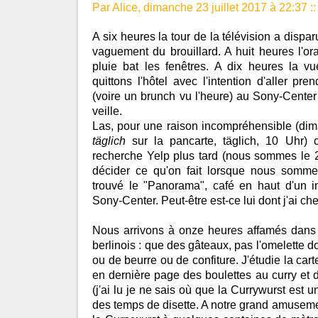
Par Alice, dimanche 23 juillet 2017 à 22:37
::
A six heures la tour de la télévision a disp
vaguement du brouillard. A huit heures l'or
pluie bat les fenêtres. A dix heures la 
quittons l'hôtel avec l'intention d'aller pre
(voire un brunch vu l'heure) au Sony-Center
veille.
Las, pour une raison incompréhensible (dima
täglich
sur la pancarte, täglich, 10 Uhr) 
recherche Yelp plus tard (nous sommes le 2
décider ce qu'on fait lorsque nous sommes 
trouvé le "Panorama", café en haut d'un 
Sony-Center. Peut-être est-ce lui dont j'ai che
Nous arrivons à onze heures affamés dans 
berlinois : que des gâteaux, pas l'omelette do
ou de beurre ou de confiture. J'étudie la ca
en dernière page des boulettes au curry et d
(j'ai lu je ne sais où que la Currywurst est 
des temps de disette. A notre grand amuseme