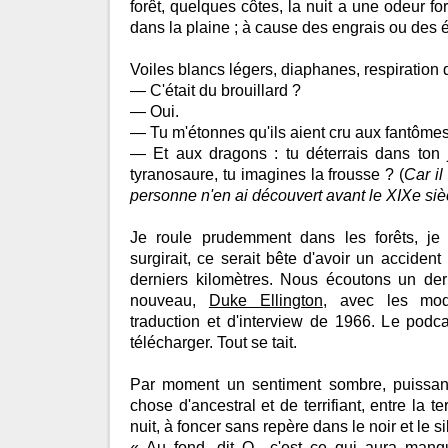
forêt, quelques côtes, la nuit a une odeur f
dans la plaine ; à cause des engrais ou des 
Voiles blancs légers, diaphanes, respiration d
— C'était du brouillard ?
— Oui.
— Tu m'étonnes qu'ils aient cru aux fantômes
— Et aux dragons : tu déterrais dans ton
tyranosaure, tu imagines la frousse ? (
Car il
personne n'en ai découvert avant le XIXe siè
Je roule prudemment dans les forêts, je
surgirait, ce serait bête d'avoir un accident 
derniers kilomètres. Nous écoutons un der
nouveau,
Duke Ellington
, avec les mod
traduction et d'interview de 1966. Le podc
télécharger. Tout se tait.
Par moment un sentiment sombre, puissant
chose d'ancestral et de terrifiant, entre la te
nuit, à foncer sans repère dans le noir et le s
« Au fond, dit O., c'est ce qui aura man