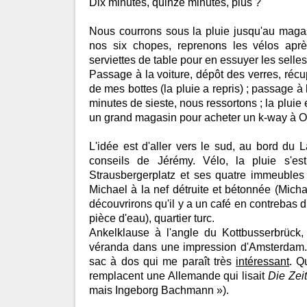
Dix minutes, quinze minutes, plus ?
Nous courrons sous la pluie jusqu'au mag
nos six chopes, reprenons les vélos ap
serviettes de table pour en essuyer les selles
Passage à la voiture, dépôt des verres, récu
de mes bottes (la pluie a repris) ; passage à l
minutes de sieste, nous ressortons ; la pluie 
un grand magasin pour acheter un k-way à O
L'idée est d'aller vers le sud, au bord du
conseils de Jérémy. Vélo, la pluie s'es
Strausbergerplatz et ses quatre immeubles 
Michael à la nef détruite et bétonnée (Micha
découvrirons qu'il y a un café en contrebas 
pièce d'eau), quartier turc.
Ankelklause à l'angle du Kottbusserbrück,
véranda dans une impression d'Amsterda
sac à dos qui me paraît très
intéressant
. Q
remplacent une Allemande qui lisait
Die Zeit
mais Ingeborg Bachmann »).