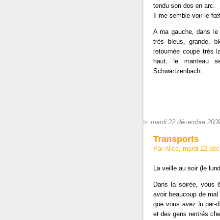
tendu son dos en arc.
Il me semble voir le fœ
A ma gauche, dans le 
très bleus, grande, b
retournée coupé très l
haut, le manteau se
Schwartzenbach.
mardi 22 décembre 200
Transports
Par Alice, mardi 22 d
La veille au soir (le lu
Dans la soirée, vous 
avoir beaucoup de mal 
que vous avez lu par-d
et des gens rentrés che