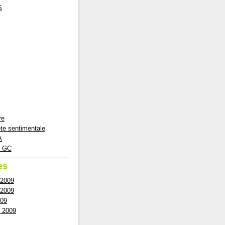
S
re
te sentimentale
A
e GC
es
 2009
 2009
009
 2009