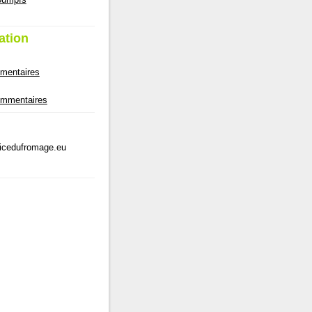
ation
mmentaires
commentaires
licedufromage.eu