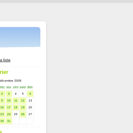
a liste
rier
décembre 2009
mer
jeu
ven
sam
dim
2
3
4
5
6
9
10
11
12
13
16
17
18
19
20
23
24
25
26
27
30
31
s