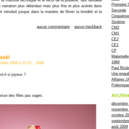
la maîtrise technique et le recul de la pruderie, tant sexuelle
Première 
e narration plus détendue mais plus fine et plus acérée dans
Seconde
 introduit jusque dans la manière de filmer la timidité et la
Cinquième
Sixième
aucun commentaire
::
aucun trackback
CM2
CM1
CE2
CE1
CP
Maternelle
Noël
1969
cembre 2009 à 15:53
::
2009
Paul Riviè
Une enquê
t-il si joyeux ?
Affaires J
Polémiqu
Archiv
resse des filles pas sages.
décembre
novembre
octobre 2
septembre
août 2009