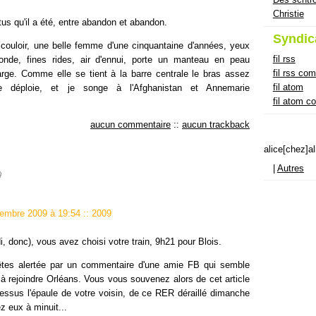
Christie
tus qu'il a été, entre abandon et abandon.
Syndic
couloir, une belle femme d'une cinquantaine d'années, yeux
fil rss
londe, fines rides, air d'ennui, porte un manteau en peau
fil rss co
arge. Comme elle se tient à la barre centrale le bras assez
fil atom
 déploie, et je songe à l'Afghanistan et Annemarie
fil atom 
aucun commentaire
::
aucun trackback
alice[chez]a
|
Autres
9
écembre 2009 à 19:54
::
2009
ndi, donc), vous avez choisi votre train, 9h21 pour Blois.
êtes alertée par un commentaire d'une amie FB qui semble
à rejoindre Orléans. Vous vous souvenez alors de cet article
essus l'épaule de votre voisin, de ce RER déraillé dimanche
z eux à minuit...