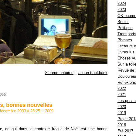
2024
2023
OK boome
Boulot
Politique
Transport
Phrases
Lecteurs e
Livres lus
Choses v
Sur la toil
Revue de 
8 commentaires
::
aucun trackback
Douloureus
Réflexion
2022
2009
2021
Les gens 
s, bonnes nouvelles
2020
 décembre 2009 à 23:25
::
2009
2019
Projet 201
2018
e, ce qui dans le contexte fragile de Noël est une bonne
Eté 2017