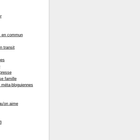
r
s en commun
n transit
ues
e
presse
e famille
s méta-bloguiennes
qu'on aime
8