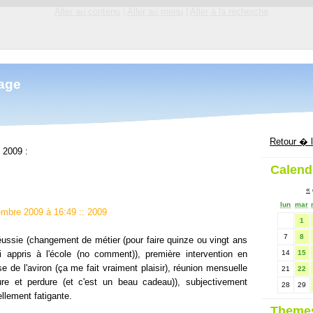
Aller au contenu
|
Aller au menu
|
Aller à la recherche
mage
Retour � l
e
2009 :
Calend
«
lun
mar
cembre 2009 à 16:49
::
2009
1
7
8
ussie (changement de métier (pour faire quinze ou vingt ans
ai appris à l'école (no comment)), première intervention en
14
15
rise de l'aviron (ça me fait vraiment plaisir), réunion mensuelle
21
22
re et perdure (et c'est un beau cadeau)), subjectivement
28
29
llement fatigante.
Theme