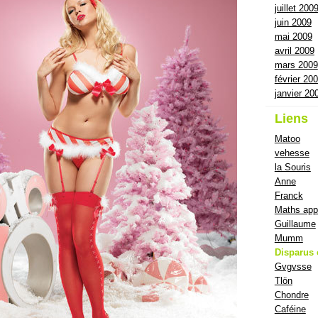
juillet 200
juin 2009
mai 2009
avril 2009
mars 2009
février 20
janvier 20
Liens
Matoo
vehesse
la Souris
Anne
Franck
Maths app
Guillaume
Mumm
Disparus 
Gvgvsse
Tlön
Chondre
Caféine