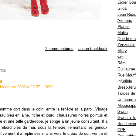
Didier Go
Gilda
Jean Rua
Aymeric
Planes
Maliki
Que le mo
Zvezdoliki
2 commentaires
::
aucun trackback
Milky
writ
Rémi
Guillaume
2009
Rue Mouff
s
infudiblu
 décembre 2009 à 23:57
::
2009
Brest-Jér
Traces de
Un homme
Mississipp
omme dort dans le coin, entre la fenêtre et la paroi. Visage
Gwen
eau bleu en laine, riche et lourd, chaussures noires pointus et
Gwen à T
e et une telle garde-robe, je songe à un jeune consultant. Il a
Rue Linièr
 rebord près du mur, sous la fenêtre, remontant les genoux
CPE
nctivement il a replié ses mains vers le creux de son ventre et
Des schtr