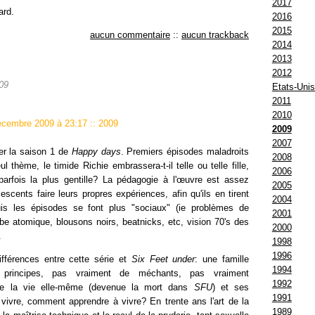
2017
ard.
2016
2015
aucun commentaire
::
aucun trackback
2014
2013
2012
09
Etats-Uni
2011
2010
décembre 2009 à 23:17
::
2009
2009
2007
er la saison 1 de
Happy days
. Premiers épisodes maladroits
2008
l thème, le timide Richie embrassera-t-il telle ou telle fille,
2006
, parfois la plus gentille? La pédagogie à l'œuvre est assez
2005
lescents faire leurs propres expériences, afin qu'ils en tirent
2004
is les épisodes se font plus "sociaux" (ie problèmes de
2001
be atomique, blousons noirs, beatnicks, etc, vision 70's des
2000
.
1998
1996
ifférences entre cette série et
Six Feet under
: une famille
1994
s principes, pas vraiment de méchants, pas vraiment
1992
que la vie elle-même (devenue la mort dans
SFU
) et ses
1991
vivre, comment apprendre à vivre? En trente ans l'art de la
1989