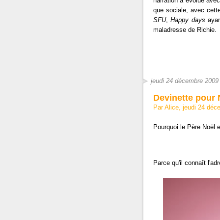
narration a évolué avec 
que sociale, avec cett
SFU
,
Happy days
ayant
maladresse de Richie.
jeudi 24 décembre 2009
Devinette pour 
Par Alice, jeudi 24 dé
Pourquoi le Père Noël es
Parce qu'il connaît l'ad