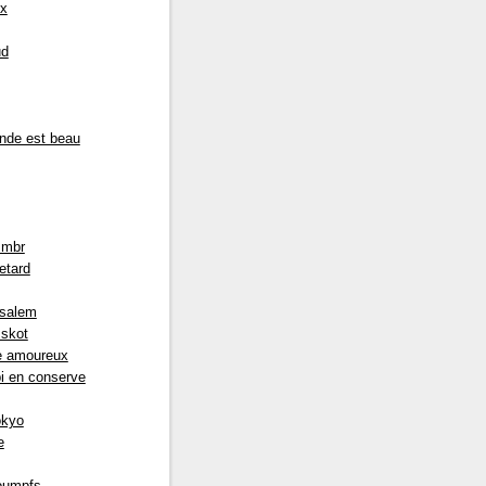
ux
ud
nde est beau
 mbr
etard
usalem
 skot
 amoureux
i en conserve
okyo
e
oumpfs