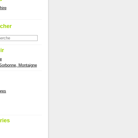
hire
cher
ir
e
 Sorbonne, Montaigne
res
ries