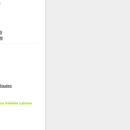
9
09
09
liquées
ou trèèèès calmes