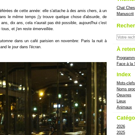
Chat Ches
férées de cette année: elle s'attache à des amis chers, à un
Manuscrit
ans le même temps j'y trouve quelque chose d'absurde, de
ans, dix ans, cela n'aurait pas été possible, aujourd'hui c'est
Recher
 tous, et j'en reste émerveillée.
Automne
dans un café parisien en novembre: Paris la nuit à
land le jour dans l'écran.
À reten
Programm
Face à la
Index
Mots-clefs
Noms prop
Oeuvres
Lieux
Animaux
Catégo
2026
2025