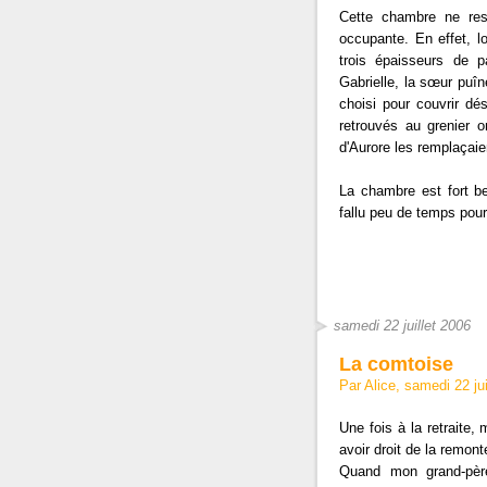
Cette chambre ne res
occupante. En effet, l
trois épaisseurs de p
Gabrielle, la sœur puîné
choisi pour couvrir d
retrouvés au grenier 
d'Aurore les remplaçaie
La chambre est fort b
fallu peu de temps pou
samedi 22 juillet 2006
La comtoise
Par Alice, samedi 22 ju
Une fois à la retraite,
avoir droit de la remonte
Quand mon grand-père