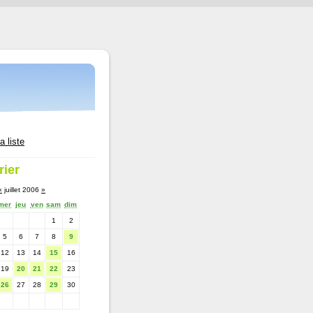
a liste
rier
«
juillet 2006
»
mer
jeu
ven
sam
dim
1
2
5
6
7
8
9
12
13
14
15
16
19
20
21
22
23
26
27
28
29
30