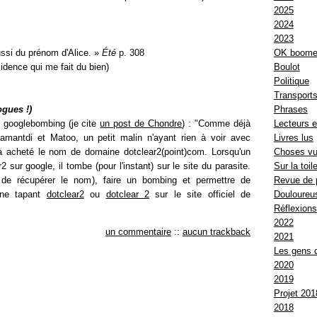
2025
2024
2023
OK boome
aussi du prénom d'Alice. »
Été
p. 308
Boulot
cidence qui me fait du bien)
Politique
Transport
Phrases
ogues !)
Lecteurs e
e googlebombing (je cite
un post de Chondre
) : "Comme déjà
Livres lus
Samantdi et Matoo, un petit malin n'ayant rien à voir avec
Choses v
 acheté le nom de domaine dotclear2(point)com. Lorsqu'un
Sur la toil
2 sur google, il tombe (pour l'instant) sur le site du parasite.
Revue de 
 de récupérer le nom), faire un bombing et permettre de
Douloureus
nne tapant
dotclear2
ou
dotclear 2
sur le site officiel de
Réflexion
2022
un commentaire
::
aucun trackback
2021
Les gens 
2020
2019
Projet 201
2018