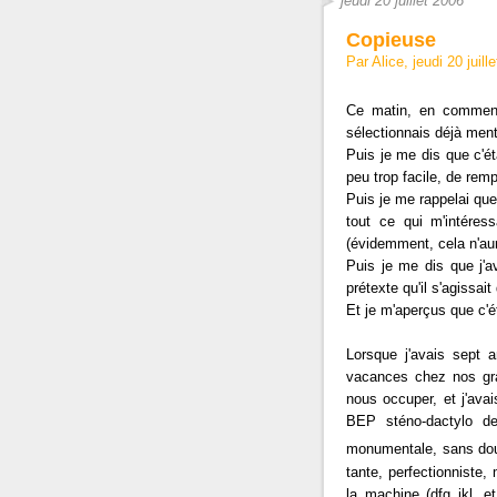
jeudi 20 juillet 2006
Copieuse
Par Alice, jeudi 20 juil
Ce matin, en commen
sélectionnais déjà ment
Puis je me dis que c'ét
peu trop facile, de remp
Puis je me rappelai que c
tout ce qui m'intéress
(évidemment, cela n'aur
Puis je me dis que j'a
prétexte qu'il s'agissait
Et je m'aperçus que c'ét
Lorsque j'avais sept 
vacances chez nos grand
nous occuper, et j'ava
BEP sténo-dactylo d
monumentale, sans do
tante, perfectionniste
la machine (dfg jkl, e