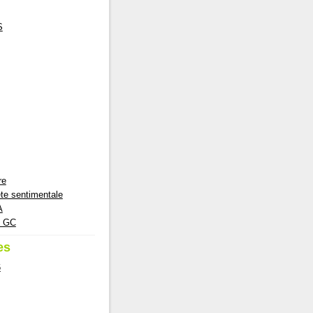
S
re
te sentimentale
A
e GC
es
6