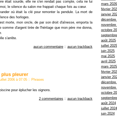
e était sourde, elle ne s'en rendait pas compte, cela ne lui
mars 2026
moi, le silence du salon me frappait chaque fois au cœur.
février 20
ander où était la clé pour remonter la pendule. La mort de
janvier 20
ilence des horloges.
décembre
t morte, mon oncle, de par son droit d'aînesse, emporta la
novembre
te somme d'argent tirée de l'héritage que mon père me donna,
octobre 2
e.
septembre
le s'arrête.
août 2025
juillet 202
aucun commentaire
::
aucun trackback
juin 2025
mai 2025
avril 2025
mars 2025
février 20
 plus pleurer
janvier 20
juillet 2006 à 07:05
::
Phrases
décembre
novembre
piscine pour éplucher les oignons.
octobre 2
septembre
2 commentaires
::
aucun trackback
août 2024
juillet 202
juin 2024