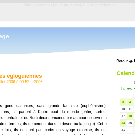
Aller au contenu
|
Aller au menu
|
Aller à la recherche
mage
Retour � l
Calend
es égloguiennes
illet 2006 à 09:52
::
2006
lun
mar
3
4
s gens casaniers, sans grande fantaisie (euphémisme).
10
11
 ans, ils partent à l'autre bout du monde (enfin, surtout
17
18
ues centrale et du Sud) deux semaines par an pour observer la
24
25
autres termes, ils se perdent dans le désert ou la jungle). Cette
e fois, ils ne sont pas partis en voyage organisé, ils ont
31