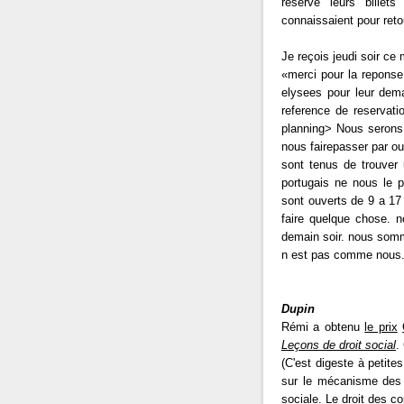
réservé leurs billets
connaissaient pour reto
Je reçois jeudi soir ce 
«merci pour la repons
elysees pour leur deman
reference de reservati
planning> Nous serons 
nous fairepasser par ou
sont tenus de trouver u
portugais ne nous le p
sont ouverts de 9 a 17 
faire quelque chose. 
demain soir. nous somme
n est pas comme nous..
Dupin
Rémi a obtenu
le prix
Leçons de droit social
.
(C'est digeste à petite
sur le mécanisme des r
sociale. Le droit des co