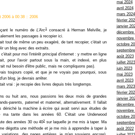
mai 2024
avril 2024
mars 2024
let 2006 à 00:38
::
2006
février 20
janvier 20
1
çant le numéro de
L'Arc
consacré à Herman Melville, je
décembre
alement les passages à recopier ici.
novembre
ait tout de même un peu exagéré, de tant recopier, c'était un
octobre 2
lir un blog avec des extraits.
septembre
'était pour moi l'intérêt principal d'internet : y mettre en ligne
août 2023
ait, pour l'avoir partout sous la main, et indexé, en plus
juillet 202
ait nul besoin d'être public, mais ne compliquons pas).
juin 2023
vais toujours copié, et que je ne voyais pas pourquoi, sous
mai 2023
 d'un blog, je devrais arrêter.
avril 2023
ait vrai : je recopie des livres depuis très longtemps.
mars 2023
février 20
ans ou huit ans, nous passions les deux mois de grandes
janvier 20
s-parents, paternel et maternel, alternativement. Il fallait
décembre
is déniché la machine à écrire qui avait servi aux études de
novembre
e ma tante dans les années 60. C'était une Underwood
octobre 2
2
ute des années 30 ou 40
sur laquelle je me mis à taper. Ma
septembre
, me dégotta une méthode et je me mis à apprendre à taper à
août 2022
t variations, des pages entières, je m'en souviens encore).
juillet 202