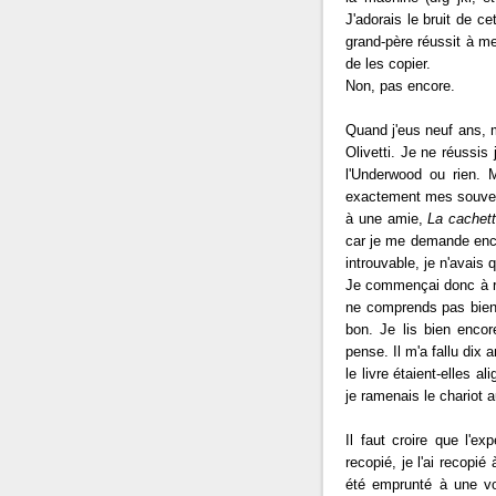
J'adorais le bruit de c
grand-père réussit à 
de les copier.
Non, pas encore.
Quand j'eus neuf ans, m
Olivetti. Je ne réussis
l'Underwood ou rien. 
exactement mes souvenir
à une amie,
La cachett
car je me demande encore
introuvable, je n'avais q
Je commençai donc à rec
ne comprends pas bien 
bon. Je lis bien encor
pense. Il m'a fallu dix 
le livre étaient-elles 
je ramenais le chariot 
Il faut croire que l'ex
recopié, je l'ai recopié
été emprunté à une vo