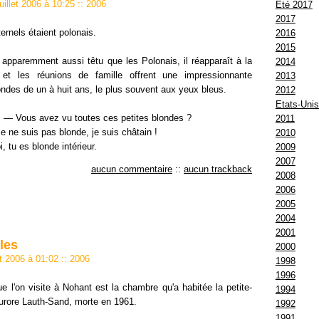
juillet 2006 à 10:25
::
2006
Eté 2017
2017
rnels étaient polonais.
2016
2015
 apparemment aussi têtu que les Polonais, il réapparaît à la
2014
 et les réunions de famille offrent une impressionnante
2013
londes de un à huit ans, le plus souvent aux yeux bleus.
2012
Etats-Uni
 : — Vous avez vu toutes ces petites blondes ?
2011
e ne suis pas blonde, je suis châtain !
2010
i, tu es blonde intérieur.
2009
2007
aucun commentaire
::
aucun trackback
2008
2006
2005
2004
2001
les
2000
let 2006 à 01:02
::
2006
1998
1996
 l'on visite à Nohant est la chambre qu'a habitée la petite-
1994
Aurore Lauth-Sand, morte en 1961.
1992
1991