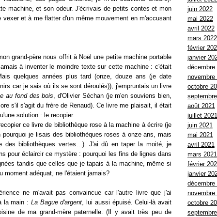
ette machine, et son odeur. J'écrivais de petits contes et mon
juin 2022
me vexer et à me flatter d'un même mouvement en m'accusant
mai 2022
avril 2022
mars 2022
février 20
on grand-père nous offrit à Noël une petite machine portable
janvier 20
 jamais à inventer le moindre texte sur cette machine : c'était
décembre
Mais quelques années plus tard (onze, douze ans (je date
novembre
s car je sais où ils se sont déroulés)), j'empruntais un livre
octobre 2
e au fond des bois
, d'Olivier Séchan (je m'en souviens bien,
septembre
 s'il s'agit du frère de Renaud). Ce livre me plaisait, il était
août 2021
u'une solution : le recopier.
juillet 202
opier ce livre de bibliothèque rose à la machine à écrire (je
juin 2021
pourquoi je lisais des bibliothèques roses à onze ans, mais
mai 2021
e des bibliothèques vertes…). J'ai dû en taper la moité, je
avril 2021
ans pour éclaircir ce mystère : pourquoi les fins de lignes dans
mars 2021
alignées tandis que celles que je tapais à la machine, même si
février 20
au moment adéquat, ne l'étaient jamais?
janvier 20
décembre
périence ne m'avait pas convaincue car l'autre livre que j'ai
novembre
 à la main :
La Bague d'argent
, lui aussi épuisé. Celui-là avait
octobre 2
isine de ma grand-mère paternelle. (Il y avait très peu de
septembre