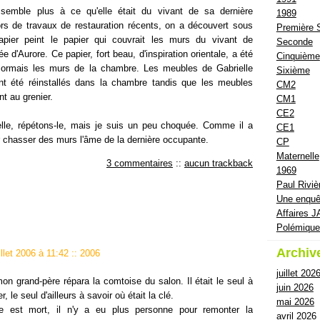
semble plus à ce qu'elle était du vivant de sa dernière
1989
ors de travaux de restauration récents, on a découvert sous
Première 
apier peint le papier qui couvrait les murs du vivant de
Seconde
e d'Aurore. Ce papier, fort beau, d'inspiration orientale, a été
Cinquième
ésormais les murs de la chambre. Les meubles de Gabrielle
Sixième
ont été réinstallés dans la chambre tandis que les meubles
CM2
nt au grenier.
CM1
CE2
elle, répétons-le, mais je suis un peu choquée. Comme il a
CE1
r chasser des murs l'âme de la dernière occupante.
CP
Maternelle
3 commentaires
::
aucun trackback
1969
Paul Riviè
Une enquê
Affaires J
Polémiqu
Archiv
illet 2006 à 11:42
::
2006
juillet 202
 mon grand-père répara la comtoise du salon. Il était le seul à
juin 2026
r, le seul d'ailleurs à savoir où était la clé.
mai 2026
 est mort, il n'y a eu plus personne pour remonter la
avril 2026