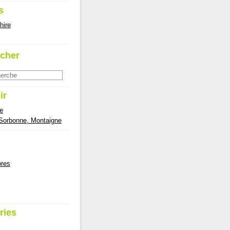
s
hire
cher
ir
e
 Sorbonne, Montaigne
res
ries