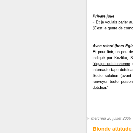
Private joke
« Et je voulais parler 
(C'est le genre de coïn
Avec retard (hors Egl
Et pour finir, un peu d
indiqué par Kozlika, 
l'équipe dotclearienne
a
internaute tape dotclear
Seule solution (avant
renvoyer toute perso
dotclear
."
mercredi 26 juillet 2006
Blonde attitude