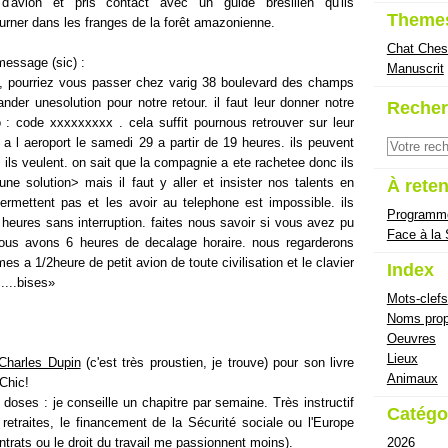
 d'avion et pris contact avec un guide brésilien qu'ils
Theme
urner dans les franges de la forêt amazonienne.
Chat Ches
message (sic) :
Manuscrit
e, pourriez vous passer chez varig 38 boulevard des champs
der unesolution pour notre retour. il faut leur donner notre
Recher
o : code xxxxxxxxx . cela suffit pournous retrouver sur leur
a l aeroport le samedi 29 a partir de 19 heures. ils peuvent
 ils veulent. on sait que la compagnie a ete rachetee donc ils
ne solution> mais il faut y aller et insister nos talents en
À reten
ermettent pas et les avoir au telephone est impossible. ils
Programm
heures sans interruption. faites nous savoir si vous avez pu
Face à la
nous avons 6 heures de decalage horaire. nous regarderons
s a 1/2heure de petit avion de toute civilisation et le clavier
Index
...bises»
Mots-clefs
Noms prop
Oeuvres
Lieux
Charles Dupin
(c'est très proustien, je trouve) pour son livre
Animaux
 Chic!
s doses : je conseille un chapitre par semaine. Très instructif
Catégo
etraites, le financement de la Sécurité sociale ou l'Europe
2026
ntrats ou le droit du travail me passionnent moins).