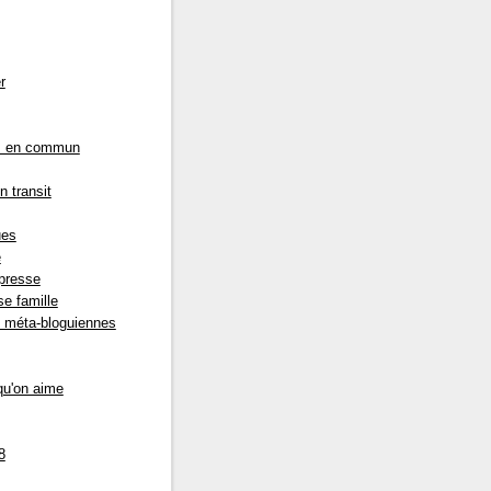
r
s en commun
n transit
ues
e
presse
e famille
s méta-bloguiennes
qu'on aime
8