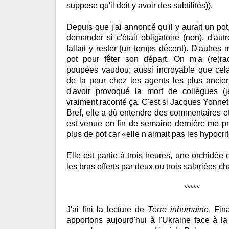
suppose qu'il doit y avoir des subtilités)).
Depuis que j'ai annoncé qu'il y aurait un po
demander si c'était obligatoire (non), d'au
fallait y rester (un temps décent). D'autres m'
pot pour fêter son départ. On m'a (re)ra
poupées vaudou; aussi incroyable que cela 
de la peur chez les agents les plus ancie
d'avoir provoqué la mort de collègues (
vraiment raconté ça. C'est si Jacques Yonnet
Bref, elle a dû entendre des commentaires et
est venue en fin de semaine dernière me pré
plus de pot car «elle n'aimait pas les hypocri
Elle est partie à trois heures, une orchidée 
les bras offerts par deux ou trois salariées ch
*****
J'ai fini la lecture de
Terre inhumaine
. Fin
apportons aujourd'hui à l'Ukraine face à la