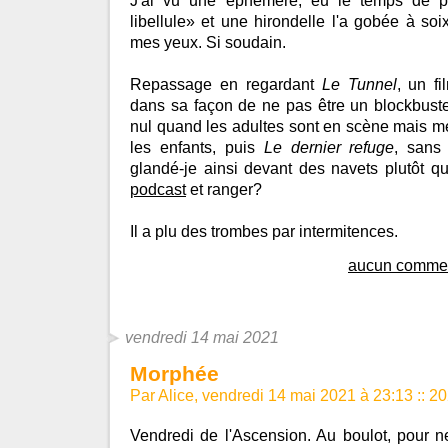
J'ai vu une éphémère, eu le temps de p
libellule» et une hirondelle l'a gobée à soi
mes yeux. Si soudain.
Repassage en regardant
Le Tunnel
, un fi
dans sa façon de ne pas être un blockbuste
nul quand les adultes sont en scène mais m
les enfants, puis
Le dernier refuge
, sans 
glandé-je ainsi devant des navets plutôt q
podcast
et ranger?
Il a plu des trombes par intermitences.
aucun commen
vendredi 14 mai 2021
Morphée
Par Alice, vendredi 14 mai 2021 à 23:13
::
20
Vendredi de l'Ascension. Au boulot, pour n