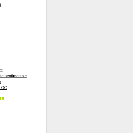
S
re
te sentimentale
A
e GC
es
6