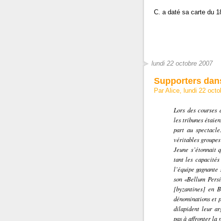
C. a daté sa carte du 1
lundi 22 octobre 2007
Supporters dans
Par Alice, lundi 22 oct
Lors des courses 
les tribunes étaie
part au spectacle
véritables groupes
Jeune s’étonnait q
tant les capacité
l’équipe gagnante 
son «Bellum Pers
[byzantines] en B
dénominations et p
dilapident leur ar
pas à affronter la 