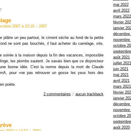
mai 2022
7
avril 2022
mars 2022
olage
février 20
 octobre 2007 à 23:18
::
2007
janvier 20
décembre
de plâtre un peu partout, le ciment sèche au fond de la petite
novembre
fond ne sont pas bouchés, il faut acheter du carrelage, vite,
octobre 2
septembre
e soirée à la maison depuis la fin des vacances, impossible
août 2021
e-linge, les plombs sautent. Je savais bien que ce disjoncteur
juillet 202
as une bonne idée. C'est la norme depuis la mort de Claude
juin 2021
50 mA, pour «ne pas retrouver un gosse les yeux hors des
mai 2021
avril 2021
ien poète.
mars 2021
février 20
2 commentaires
::
aucun trackback
janvier 20
décembre
novembre
octobre 2
septembre
grève
août 2020
obre 2007 à 14:57
::
2007