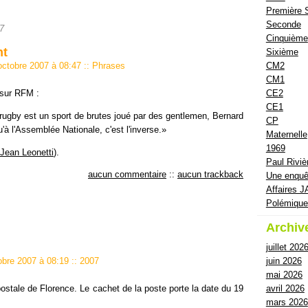
Première 
Seconde
7
Cinquième
nt
Sixième
CM2
 octobre 2007 à 08:47
::
Phrases
CM1
 sur RFM :
CE2
CE1
rugby est un sport de brutes joué par des gentlemen, Bernard
CP
'à l'Assemblée Nationale, c'est l'inverse.»
Maternelle
1969
Jean Leonetti
).
Paul Riviè
aucun commentaire
::
aucun trackback
Une enquê
Affaires J
Polémiqu
Archiv
juillet 202
juin 2026
tobre 2007 à 08:19
::
2007
mai 2026
ostale de Florence. Le cachet de la poste porte la date du 19
avril 2026
mars 2026