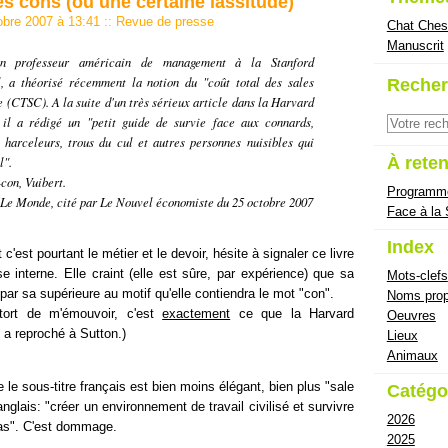
es cons (ou une certaine lassitude)
tobre 2007 à 13:41
::
Revue de presse
Chat Ches
Manuscrit
un professeur américain de management à la Stanford
, a théorisé récemment la notion du "
coût total des sales
Recher
e (CTSC). A la suite d'un très sérieux article dans la Harvard
 il a rédigé un
"petit guide de survie face aux connards,
, harceleurs, trous du cul et autres personnes nuisibles qui
l"
.
À reten
-con
, Vuibert.
Programm
Le Monde
, cité par
Le Nouvel économiste
du 25 octobre 2007
Face à la
Index
c'est pourtant le métier et le devoir, hésite à signaler ce livre
 interne. Elle craint (elle est sûre, par expérience) que sa
Mots-clefs
par sa supérieure au motif qu'elle contiendra le mot "con".
Noms prop
i tort de m'émouvoir, c'est
exactement
ce que la Harvard
Oeuvres
a reproché à Sutton.)
Lieux
Animaux
le sous-titre français est bien moins élégant, bien plus "sale
Catégo
anglais: "créer un environnement de travail civilisé et survivre
2026
pas". C'est dommage.
2025