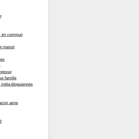
r
s en commun
n transit
ues
e
presse
e famille
s méta-bloguiennes
qu'on aime
8