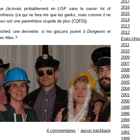
2017
2016
e j'écrivais probablement en LISP sans le savoir: lot of
2015
enthesis (ce qui ne fera rire que les geeks, mais comme il ne
2014
, ceci est une parenthèse stupide de plus (CQFD)).
2013
nished
, une devinette: si les garçons jouent à
Dongeons et
2012
es filles ?
Etats-Uni
2011
2010
2009
2007
2008
2006
2005
2004
2001
2000
1998
1996
1994
1992
4 commentaires
::
aucun trackback
1991
1989