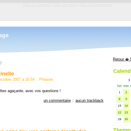
Aller au contenu
|
Aller au menu
|
Aller à la recherche
mage
Retour � l
7
Calend
inelle
 octobre 2007 à 16:54
::
Phrases
«
lun
mar
tes agaçante, avec vos questions !
1
2
8
9
un commentaire
::
aucun trackback
15
16
22
23
29
30
Theme