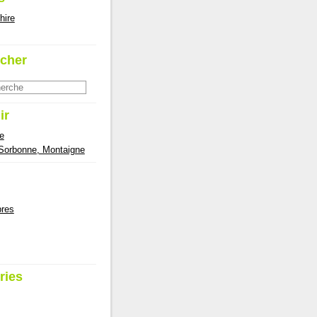
hire
cher
ir
e
 Sorbonne, Montaigne
res
ries