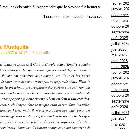
février 20
8 mai, et cela suffit à m'apprendre que le voyage fut heureux.
janvier 20
décembre
3 commentaires
::
aucun trackback
novembre
octobre 2
septembre
août 2025
juillet 202
 l'Antiquité
juin 2025
obre 2007 à 14:17
::
Sur la toile
mai 2025
avril 2025
de chars organisées à Constantinople sous l’Empire romain,
mars 2025
nt occupées par des spectateurs, qui prenaient déjà activement
février 20
. Ils avaient constitué deux camps, les Bleus et les Verts,
janvier 20
 de supporters des deux principales équipes de chars. Pline le
décembre
ue la principale préoccupation des spectateurs soit non pas
novembre
s des conducteurs de chars ou des chevaux que la couleur de
octobre 2
! Procope partage cette incompréhension dont il fait état dans
septembre
icum»:
«de longue date le peuple était divisé dans les villes
août 2024
leus et Verts, mais il n’y a pas longtemps que, pour ces
juillet 202
our les gradins qu’ils occupent pendant le spectacle, les gens
juin 2024
gent, s’exposent aux pires violences physiques et n’hésitent
mai 2024
mort la plus honteuse. Ils luttent contre ceux qui sont assis du