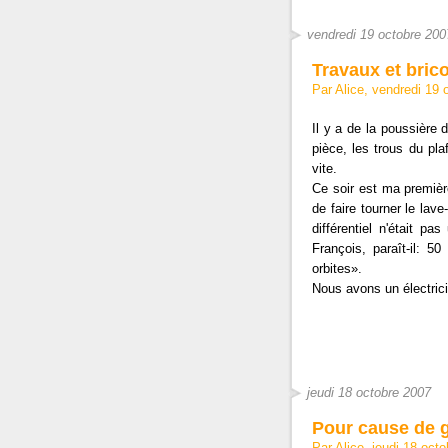
vendredi 19 octobre 200
Travaux et bric
Par Alice, vendredi 19
Il y a de la poussière 
pièce, les trous du pla
vite.
Ce soir est ma premièr
de faire tourner le lav
différentiel n'était p
François, paraît-il: 
orbites».
Nous avons un électric
jeudi 18 octobre 2007
Pour cause de 
Par Alice, jeudi 18 oct