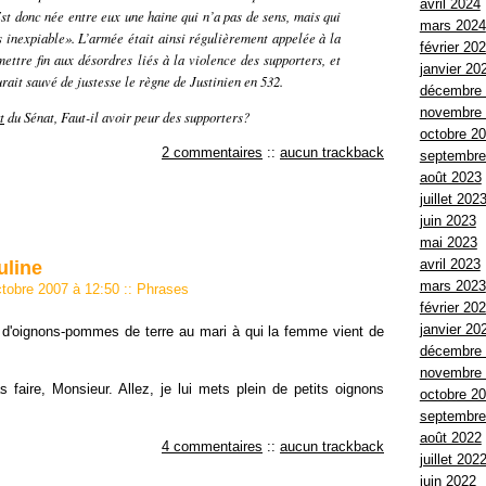
avril 2024
st donc née entre eux une haine qui n’a pas de sens, mais qui
mars 2024
s inexpiable»
. L’armée était ainsi régulièrement appelée à la
février 20
mettre fin aux désordres liés à la violence des supporters, et
janvier 20
rait sauvé de justesse le règne de Justinien en 532.
décembre
novembre
t
du Sénat,
Faut-il avoir peur des supporters?
octobre 2
2 commentaires
::
aucun trackback
septembre
août 2023
juillet 202
juin 2023
mai 2023
avril 2023
uline
mars 2023
ctobre 2007 à 12:50
::
Phrases
février 20
janvier 20
 d'oignons-pommes de terre au mari à qui la femme vient de
décembre
novembre
faire, Monsieur. Allez, je lui mets plein de petits oignons
octobre 2
septembre
août 2022
4 commentaires
::
aucun trackback
juillet 202
juin 2022