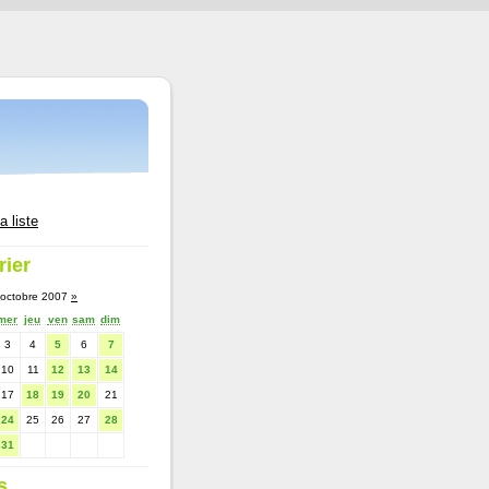
a liste
rier
octobre 2007
»
mer
jeu
ven
sam
dim
3
4
5
6
7
10
11
12
13
14
17
18
19
20
21
24
25
26
27
28
31
s