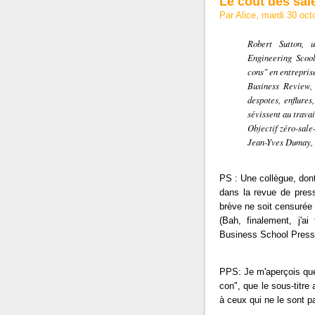
Le coût des sal
Par Alice, mardi 30 oc
Robert Sutton, 
Engineering Scool
cons
" en entrepris
Business Review,
despotes, enflures
sévissent au travai
Objectif zéro-sale
Jean-Yves Dumay,
PS : Une collègue, dont 
dans la revue de presse
brève ne soit censurée 
(Bah, finalement, j'a
Business School Press 
PPS: Je m'aperçois que 
con", que le sous-titre 
à ceux qui ne le sont 