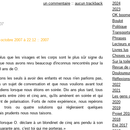
un commentaire
::
aucun trackback
2024
2023
OK boome
Boulot
07
Politique
Transport
Phrases
 octobre 2007 à 22:12
::
2007
Lecteurs e
Livres lus
Choses v
lus que les visages et les corps sont le plus sûr signe du
Sur la toil
que nous avons revu beaucoup d'inconnus rencontrés pour la
Revue de 
30 ans de O.
Douloureus
ions les seuls à avoir des enfants et nous n'en parlions pas,
Réflexion
s un sujet de conversation et que nous voulions avant tout
2022
idiens lorsque nous étions en soirée. Dix ans plus tard, tous
2021
ants entre zéro et cinq ans, qu'ils amènent en soirée et qui
Les gens 
nt de polarisation. Forts de notre expérience, nous repérons
2020
 trois ou quatre solutions qui règleraient quelques
2019
is prudents nous nous taisons.
Projet 201
2018
 lorsque O. déclare à un blondinet de cinq ans pendu à son
Eté 2017
arante ans, c'est toi qui me porteras.»