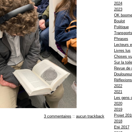
2024
2023
OK boome
Boulot
Politique
Transport
Phrases
Lecteurs e
Livres lus
Choses v
Sur la toil
Revue de 
Douloureus
Réflexion
2022
2021
Les gens 
2020
2019
Projet 201
3 commentaires
::
aucun trackback
2018
Eté 2017