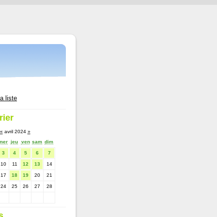
a liste
rier
«
avril 2024
»
mer
jeu
ven
sam
dim
3
4
5
6
7
10
11
12
13
14
17
18
19
20
21
24
25
26
27
28
s