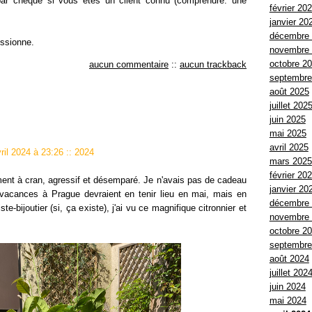
ar chèque si vous êtes un client connu (comprendre: une
février 20
janvier 20
décembre
essionne.
novembre
octobre 2
aucun commentaire
::
aucun trackback
septembre
août 2025
juillet 202
juin 2025
mai 2025
avril 2025
vril 2024 à 23:26
::
2024
mars 2025
février 20
ment à cran, agressif et désemparé. Je n'avais pas de cadeau
janvier 20
 vacances à Prague devraient en tenir lieu en mai, mais en
décembre
ste-bijoutier (si, ça existe), j'ai vu ce magnifique citronnier et
novembre
octobre 2
septembre
août 2024
juillet 202
juin 2024
mai 2024