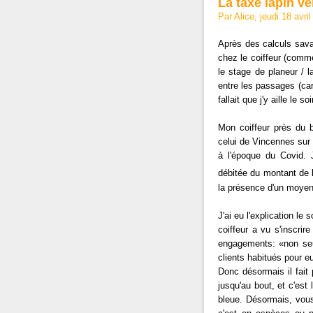
La taxe lapin ve
Par Alice, jeudi 18 avr
Après des calculs sav
chez le coiffeur (comme
le stage de planeur / 
entre les passages (car 
fallait que j'y aille le s
Mon coiffeur près du 
celui de Vincennes sur l
à l'époque du Covid. 
débitée du montant de l
la présence d'un moyen
J'ai eu l'explication l
coiffeur a vu s'inscrir
engagements: «non seul
clients habitués pour e
Donc désormais il fait 
jusqu'au bout, et c'est 
bleue. Désormais, vous