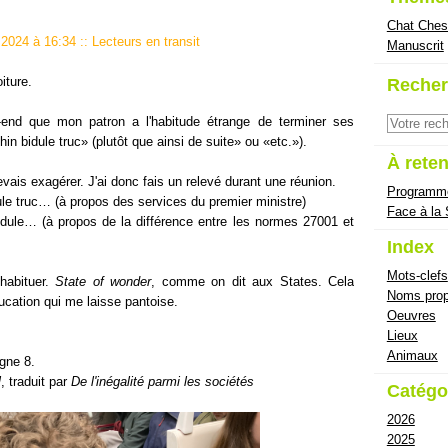
Chat Ches
il 2024 à 16:34
::
Lecteurs en transit
Manuscrit
iture.
Recher
end que mon patron a l'habitude étrange de terminer ses
n bidule truc» (plutôt que ainsi de suite» ou «etc.»).
À reten
evais exagérer. J'ai donc fais un relevé durant une réunion.
Programm
e truc… (à propos des services du premier ministre)
Face à la
ule… (à propos de la différence entre les normes 27001 et
Index
Mots-clefs
habituer.
State of wonder
, comme on dit aux States. Cela
Noms prop
cation qui me laisse pantoise.
Oeuvres
Lieux
Animaux
igne 8.
l
, traduit par
De l'inégalité parmi les sociétés
Catégo
2026
2025