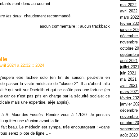
enfants sont donc au courant.
mai 2022
avril 2022
ntre les deux
, chaudement recommandé.
mars 2022
février 20
aucun commentaire
::
aucun trackback
janvier 20
décembre
novembre
octobre 2
septembre
lle
août 2021
avril 2024 à 22:32
::
2024
juillet 202
juin 2021
espère être lâchée solo (en fin de saison, peut-être en
mai 2021
 de passer la visite médicale de "classe 2". Il a d'abord fallu
avril 2021
lité qui soit sur Doctolib et qui ne coûte pas une fortune (en
mars 2021
ne car ce n'est pas pris en charge par la sécurité sociale: ce
février 20
icale mais une expertise, ai-je appris).
janvier 20
décembre
n à St Maur-des-Fossés. Rendez-vous à 17h30. Je pensais
novembre
llu quitter une réunion avant la fin.
octobre 2
l fait beau. Le médecin est sympa, très encourageant : «dans
septembre
ous serez pilote de ligne…»
août 2020