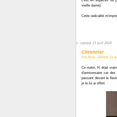
c'est en espèces ou p
vieille dame).
Cette radicalité m'impr
samedi 13 avril 2024
Citronnier
Par Alice, samedi 13 a
Ce matin, H. était vrai
d'anniversaire car des
passant devant le fleuri
je le lui ai offert.