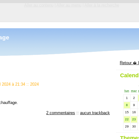
Aller au contenu
|
Aller au menu
|
Aller à la recherche
mage
Retour � l
Calend
il 2024 à 21:34
::
2024
lun
mar
1
2
chauffage.
8
9
2 commentaires
::
aucun trackback
15
16
22
23
29
30
Theme