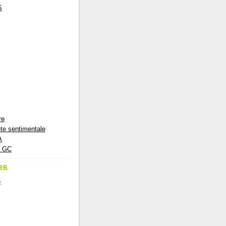
S
re
te sentimentale
A
e GC
es
6