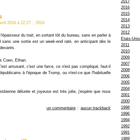
2017
2016
2015
s
2014
avril 2024 à 22:27
::
2024
2013
2012
'épaisseur du trait, en sortant tôt du bureau, sans en parler à
Etats-Uni
sans une sortie est un week-end raté, en anticipant dès le
2011
 devants.
2010
2009
es Coen, Ethan.
2007
'est amusant, c'est une farce, ce n'est pas compliqué, faut-il
2008
épublicains à l'époque de Trump, ou n'est-ce que l'habituelle
2006
2005
2004
sbienne délurée et joyeuse est très jolie, j'espère que nous
2001
2000
1998
un commentaire
::
aucun trackback
1996
1994
1992
1991
1989