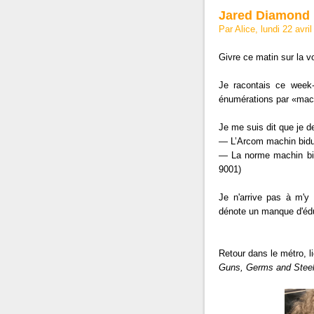
Jared Diamond
Par Alice, lundi 22 avr
Givre ce matin sur la vo
Je racontais ce week-
énumérations par «machi
Je me suis dit que je d
— L’Arcom machin bidul
— La norme machin bid
9001)
Je n'arrive pas à m'y 
dénote un manque d'édu
Retour dans le métro, l
Guns, Germs and Stee