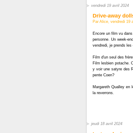
vendredi 19 avril 2024
Drive-away doll
Par Alice, vendredi 19 
Encore un film vu dans l
personne. Un week-end 
vendredi, je prends les
Film d'un seul des frèr
Film lesbien potache. C
y voir une satyre des R
pente Coen?
Margareth Qualley en le
la reverrons.
jeudi 18 avril 2024