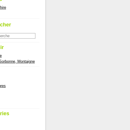
hire
cher
ir
e
 Sorbonne, Montaigne
res
ries