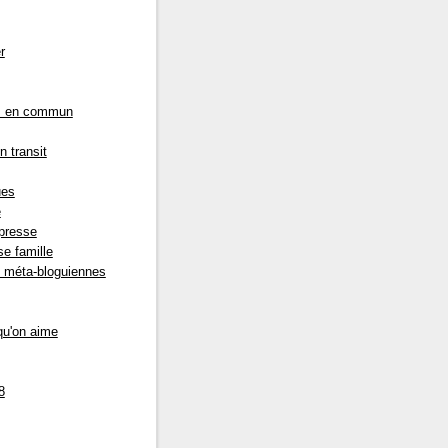
r
s en commun
n transit
ues
e
presse
e famille
s méta-bloguiennes
qu'on aime
8