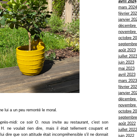
avril 2024
mars 2024
février 20
janvier 20
décembre
novembre
octobre 2
septembre
août 2023
juillet 202
juin 2023
mai 2023
avril 2023
mars 2023
février 20
janvier 20
décembre
novembre
ne lui a un peu remonté le moral.
octobre 2
septembre
après-midi: ce soir O. nous invite au restaurant, c'est son
août 2022
 H. ne voulait rien dire, mais il était tellement coupant et
juillet 202
r lui dire que son attitude était incompréhensible s'il ne donnait
juin 2022