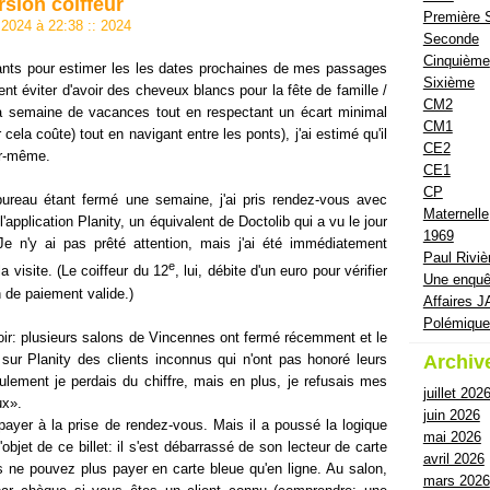
rsion coiffeur
Première 
il 2024 à 22:38
::
2024
Seconde
Cinquième
ants pour estimer les les dates prochaines de mes passages
Sixième
nt éviter d'avoir des cheveux blancs pour la fête de famille /
CM2
la semaine de vacances tout en respectant un écart minimal
CM1
cela coûte) tout en navigant entre les ponts), j'ai estimé qu'il
CE2
oir-même.
CE1
CP
bureau étant fermé une semaine, j'ai pris rendez-vous avec
Maternelle
'application Planity, un équivalent de Doctolib qui a vu le jour
1969
Je n'y ai pas prêté attention, mais j'ai été immédiatement
Paul Riviè
e
a visite. (Le coiffeur du 12
, lui, débite d'un euro pour vérifier
Une enquê
 de paiement valide.)
Affaires J
Polémiqu
e soir: plusieurs salons de Vincennes ont fermé récemment et le
e sur Planity des clients inconnus qui n'ont pas honoré leurs
Archiv
ement je perdais du chiffre, mais en plus, je refusais mes
juillet 202
ux».
juin 2026
payer à la prise de rendez-vous. Mais il a poussé la logique
mai 2026
l'objet de ce billet: il s'est débarrassé de son lecteur de carte
avril 2026
 ne pouvez plus payer en carte bleue qu'en ligne. Au salon,
mars 2026