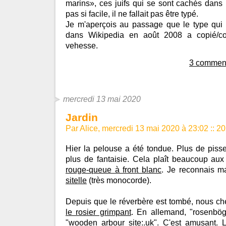
marins», ces juifs qui se sont cachés dans l
pas si facile, il ne fallait pas être typé.
Je m'aperçois au passage que le type qui a 
dans Wikipedia en août 2008 a copié/coll
vehesse.
3 comment
mercredi 13 mai 2020
Jardin
Par Alice, mercredi 13 mai 2020 à 23:02
::
20
Hier la pelouse a été tondue. Plus de piss
plus de fantaisie. Cela plaît beaucoup aux
rouge-queue à front blanc
. Je reconnais m
sitelle
(très monocorde).
Depuis que le réverbère est tombé, nous ch
le rosier grimpant
. En allemand, "rosenböge
"wooden arbour site:.uk". C'est amusant.