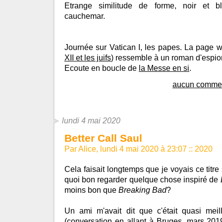
Etrange similitude de forme, noir et bl
cauchemar.
Journée sur Vatican I, les papes. La page wi
XII et les juifs
) ressemble à un roman d'espi
Ecoute en boucle de
la Messe en si
.
aucun commen
lundi 4 mai 2020
Better Call Saul
Par Alice, lundi 4 mai 2020 à 23:07
::
2020
Cela faisait longtemps que je voyais ce titre su
quoi bon regarder quelque chose inspiré de
moins bon que
Breaking Bad
?
Un ami m'avait dit que c'était quasi mei
(conversation
en allant à Bruges
, mars 2019