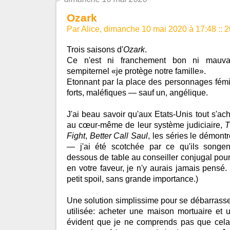
Ozark
Par Alice, dimanche 10 mai 2020 à 17:48
::
2
Trois saisons d'
Ozark
.
Ce n'est ni franchement bon ni mauva
sempiternel «je protège notre famille».
Etonnant par la place des personnages fémi
forts, maléfiques — sauf un, angélique.
J'ai beau savoir qu'aux Etats-Unis tout s'ac
au cœur-même de leur système judiciaire,
T
Fight
,
Better Call Saul
, les séries le démont
— j'ai été scotchée par ce qu'ils songen
dessous de table au conseiller conjugal pour
en votre faveur, je n'y aurais jamais pensé.
petit spoil, sans grande importance.)
Une solution simplissime pour se débarrasse
utilisée: acheter une maison mortuaire et 
évident que je ne comprends pas que cela