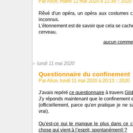
Par Alice, mardi 12 mai 2020 à 21:39
::
2020
Rêvé d'un opéra, un opéra aux costumes c
inconnus.
L'étonnement est de savoir que cela se cac
cerveau.
aucun commen
lundi 11 mai 2020
Questionnaire du confinement
Par Alice, lundi 11 mai 2020 à 20:13
::
2020
J'avais repéré
ce questionnaire
à travers
Gil
J'y réponds maintenant que le confinement es
(officiellement, parce qu'en pratique je ne 
vrai).
Qu’est-ce qui te manque le plus dans ce c
chose qui vient à l’esprit, spontanément) ?