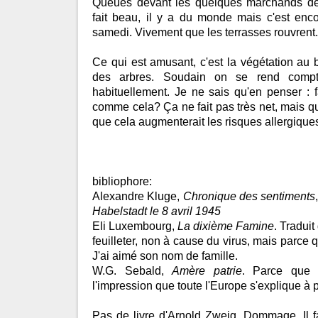
Queues devant les quelques marchands de 
fait beau, il y a du monde mais c'est enc
samedi. Vivement que les terrasses rouvrent.
Ce qui est amusant, c'est la végétation au 
des arbres. Soudain on se rend compt
habituellement. Je ne sais qu'en penser : fa
comme cela? Ça ne fait pas très net, mais q
que cela augmenterait les risques allergique
bibliophore:
Alexandre Kluge,
Chronique des sentiments
Habelstadt le 8 avril 1945
Eli Luxembourg,
La dixième Famine
. Traduit
feuilleter, non à cause du virus, mais parce q
J'ai aimé son nom de famille.
W.G. Sebald,
Amère patrie
. Parce que d
l'impression que toute l'Europe s'explique à pa
Pas de livre d'Arnold Zweig. Dommage. Il 