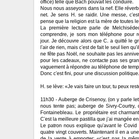
office) telle que Bach pouvait les conduire.
Nous nous asseyons dans la nef. Elle réverbè
net. Je sens H. se raidir. Une messe, c'es
pense que la religion est la mère de toutes le
La première lecture parle de Melchiséd
comprendre, je sors mon téléphone pour re
jour. Je découvre alors que C. a quitté le
l'air de rien, mais c'est de fait le seul lien qu
ne fête pas Noël, ne souhaite pas les annive
pour les cadeaux, ne contacte pas ses gra
vaguement à répondre au téléphone de temp
Donc c'est fini, pour une discussion politique. 
H. se lève: «Je vais faire un tour, tu peux res
11h30 - Auberge de Crisenoy, (on y parle lett
nous tente pas; auberge de Sivry-Courtry, c
Fontainebleau. Le propriétaire est charmant
C'est la meilleure pastilla que j'ai mangée e
Le patron nous explique qu'avant le Covid i
quatre vingt couverts. Maintenant il en a une 
de la vente à emporter: «c'est pas la mê