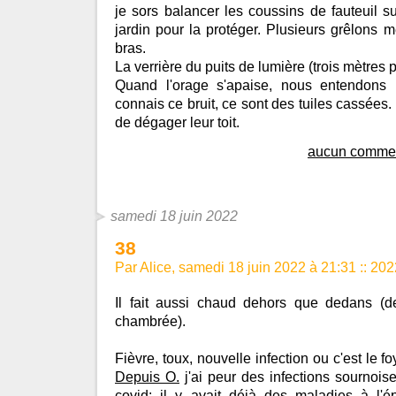
je sors balancer les coussins de fauteuil su
jardin pour la protéger. Plusieurs grêlons m
bras.
La verrière du puits de lumière (trois mètres pa
Quand l'orage s'apaise, nous entendons u
connais ce bruit, ce sont des tuiles cassées. 
de dégager leur toit.
aucun commen
samedi 18 juin 2022
38
Par Alice, samedi 18 juin 2022 à 21:31
::
202
Il fait aussi chaud dehors que dedans (d
chambrée).
Fièvre, toux, nouvelle infection ou c'est le f
Depuis O.
j'ai peur des infections sournoises
covid: il y avait déjà des maladies à l'ép