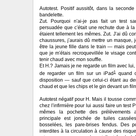
Autotest. Positif aussitôt, dans la seconde
bandelette.
Zut. Pourquoi n'ai-je pas fait un test sa
persuadée que c'était une rechute due à la c
étaient tellement les mêmes. Zut. J'ai dû c
chaussures, j'aurais dû mettre un masque, je
être la jeune fille dans le train — mais peut-
que je m'étais recroquevillée le visage c
tenir chaud avec mon souffle.
Et H.? Jamais je ne regarde un film avec lui, 
1
de regarder un film sur un iPad
quand o
disposition — sauf que celui-ci étant au dern
chaud et que les chips et le gin devant un film
Autotest négatif pour H. Mais il tousse co
chez l'infirmière pour lui aussi faire un tes
mêmes la pochette des prélèvements a
principale est jonchée de tuiles cassées
bosselées, les pare-brises fendus. Des por
interdites à la circulation à cause des risqu