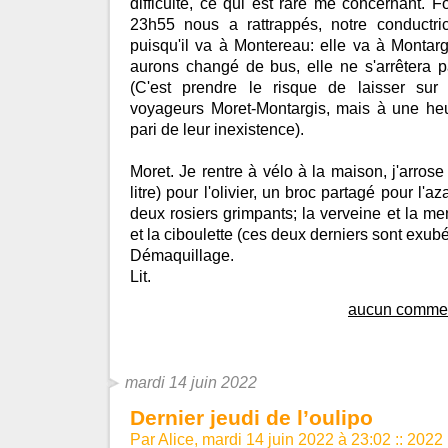
difficulté, ce qui est rare me concernant. 
23h55 nous a rattrappés, notre conductri
puisqu'il va à Montereau: elle va à Montar
aurons changé de bus, elle ne s'arrêtera 
(C'est prendre le risque de laisser sur 
voyageurs Moret-Montargis, mais à une heur
pari de leur inexistence).
Moret. Je rentre à vélo à la maison, j'arrose
litre) pour l'olivier, un broc partagé pour l'aza
deux rosiers grimpants; la verveine et la ment
et la ciboulette (ces deux derniers sont exubé
Démaquillage.
Lit.
aucun commen
mardi 14 juin 2022
Dernier jeudi de l’oulipo
Par Alice, mardi 14 juin 2022 à 23:02
::
2022