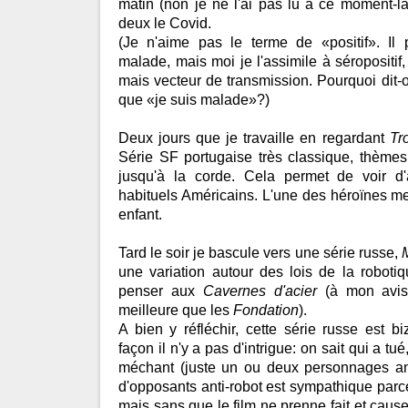
matin (non je ne l'ai pas lu à ce moment-l
deux le Covid.
(Je n'aime pas le terme de «positif». Il p
malade, mais moi je l'assimile à séropositif
mais vecteur de transmission. Pourquoi dit-on
que «je suis malade»?)
Deux jours que je travaille en regardant
Tr
Série SF portugaise très classique, thème
jusqu'à la corde. Cela permet de voir d'
habituels Américains. L'une des héroïnes m
enfant.
Tard le soir je bascule vers une série russe,
une variation autour des lois de la roboti
penser aux
Cavernes d'acier
(à mon avis,
meilleure que les
Fondation
).
A bien y réfléchir, cette série russe est bi
façon il n'y a pas d'intrigue: on sait qui a tué
méchant (juste un ou deux personnages an
d'opposants anti-robot est sympathique parce
mais sans que le film ne prenne fait et cause