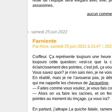
reste de l'équipe sera élégant avec elle, 
assassines.
aucun commen
samedi 25 juin 2022
Farniente
Par Alice, samedi 25 juin 2022 à 21:47
::
202
Coiffeur. Ça représente toujours une heure
toujours cette question: «est-ce que la 
éclaircissement des pointes, c'est joli, ça vou
Vous savez quoi? je n'en sais rien, je ne vo
En réalité, mais je ne l'avouerai pas, je dé
qui me rappelle les cheveux de
Jacqueline
.
— Faites comme vous voulez, je vous fais co
— Alors on va faire les racines, et on fe
pointes au moment du rinçage, ça vous ira?
En partant, j'attrape
La quiche fatale
, ramen