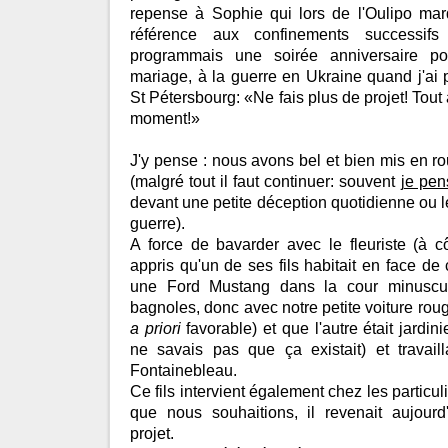
repense à Sophie qui lors de l'Oulipo mard
référence aux confinements successif
programmais une soirée anniversaire p
mariage, à la guerre en Ukraine quand j'a
St Pétersbourg: «Ne fais plus de projet! Tout 
moment!»
J'y pense : nous avons bel et bien mis en ro
(malgré tout il faut continuer: souvent
je pen
devant une petite déception quotidienne ou 
guerre).
A force de bavarder avec le fleuriste (à c
appris qu'un de ses fils habitait en face de
une Ford Mustang dans la cour minuscul
bagnoles, donc avec notre petite voiture rou
a priori
favorable) et que l'autre était jardinie
ne savais pas que ça existait) et travail
Fontainebleau.
Ce fils intervient également chez les particulie
que nous souhaitions, il revenait aujour
projet.