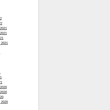
22
22
 2021
 2021
021
 2021
1
1
21
21
 2020
 2020
020
 2020