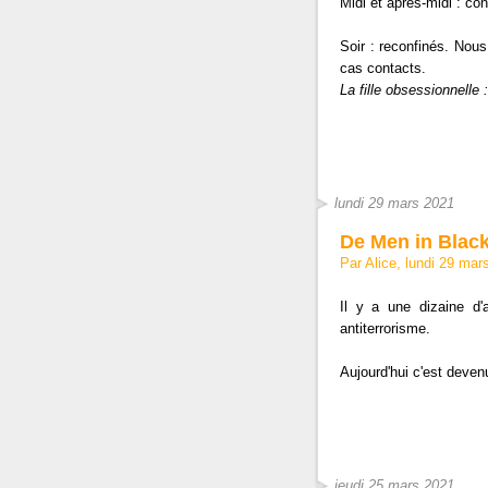
Midi et après-midi : con
Soir : reconfinés. Nous
cas contacts.
La fille obsessionnelle
lundi 29 mars 2021
De Men in Black
Par Alice, lundi 29 ma
Il y a une dizaine d'a
antiterrorisme.
Aujourd'hui c'est deve
jeudi 25 mars 2021