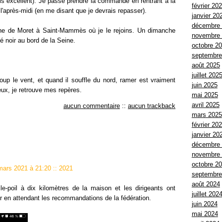
is excellent). Je passe prendre la commande en rentrant à la
février 20
 l'après-midi (en me disant que je devrais repasser).
janvier 20
décembre
e de Moret à Saint-Mammès où je le rejoins. Un dimanche
novembre
é noir au bord de la Seine.
octobre 2
septembre
août 2025
juillet 202
up le vent, et quand il souffle du nord, ramer est vraiment
juin 2025
ieux, je retrouve mes repères.
mai 2025
avril 2025
aucun commentaire
::
aucun trackback
mars 2025
février 20
janvier 20
décembre
novembre
octobre 2
 mars 2021 à 21:20
::
2021
septembre
août 2024
ile-poil à dix kilomètres de la maison et les dirigeants ont
juillet 202
r en attendant les recommandations de la fédération.
juin 2024
mai 2024