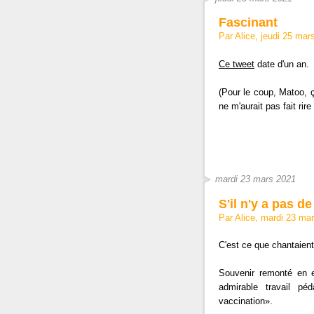
Fascinant
Par Alice, jeudi 25 ma
Ce tweet
date d'un an.
(Pour le coup, Matoo, ç
ne m'aurait pas fait rire 
mardi 23 mars 2021
S'il n'y a pas d
Par Alice, mardi 23 ma
C'est ce que chantaient
Souvenir remonté en 
admirable travail péd
vaccination».