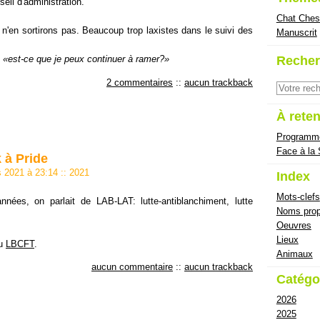
seil d'administration.
Chat Ches
 n'en sortirons pas. Beaucoup trop laxistes dans le suivi des
Manuscrit
Recher
 : «est-ce que je peux continuer à ramer?»
2 commentaires
::
aucun trackback
À reten
Programm
Face à la
 à Pride
rs 2021 à 23:14
::
2021
Index
Mots-clefs
nnées, on parlait de LAB-LAT: lutte-antiblanchiment, lutte
Noms prop
Oeuvres
Lieux
nu
LBCFT
.
Animaux
aucun commentaire
::
aucun trackback
Catégo
2026
2025