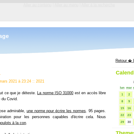
Aller au contenu
|
Aller au menu
|
Aller à la recherche
mage
Retour � l
Calend
r
 mars 2021 à 23:24
::
2021
lun
mar
out ce que je déteste.
La norme ISO 31000
est en accès libre
1
2
 du Covid.
8
9
15
16
hose admirable,
une norme pour écrire les normes
. 95 pages.
22
23
iration pour les personnes capables d'écrire cela. Nous
29
30
oulots à la con
.
Theme