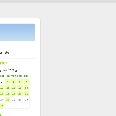
a liste
rier
«
mars 2021
»
mer
jeu
ven
sam
dim
3
4
5
6
7
10
11
12
13
14
17
18
19
20
21
24
25
26
27
28
31
s