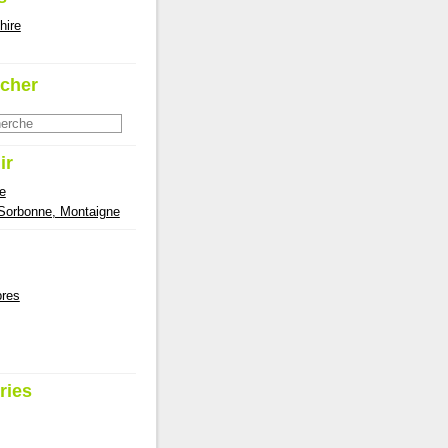
hire
cher
ir
e
 Sorbonne, Montaigne
res
ries