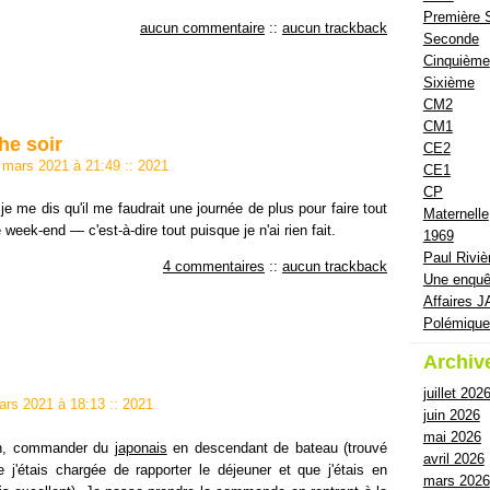
Première 
aucun commentaire
::
aucun trackback
Seconde
Cinquième
Sixième
CM2
CM1
e soir
CE2
1 mars 2021 à 21:49
::
2021
CE1
CP
e me dis qu'il me faudrait une journée de plus pour faire tout
Maternelle
e week-end — c'est-à-dire tout puisque je n'ai rien fait.
1969
Paul Riviè
4 commentaires
::
aucun trackback
Une enquê
Affaires J
Polémiqu
Archiv
juillet 202
mars 2021 à 18:13
::
2021
juin 2026
mai 2026
in, commander du
japonais
en descendant de bateau (trouvé
avril 2026
 j'étais chargée de rapporter le déjeuner et que j'étais en
mars 2026