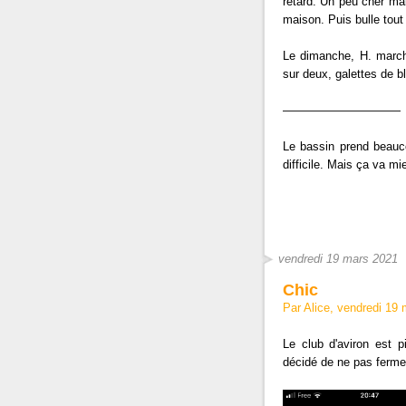
retard. Un peu cher ma
maison. Puis bulle tout
Le dimanche, H. march
sur deux, galettes de bl
——————————
Le bassin prend beauco
difficile. Mais ça va m
vendredi 19 mars 2021
Chic
Par Alice, vendredi 19
Le club d'aviron est p
décidé de ne pas ferme