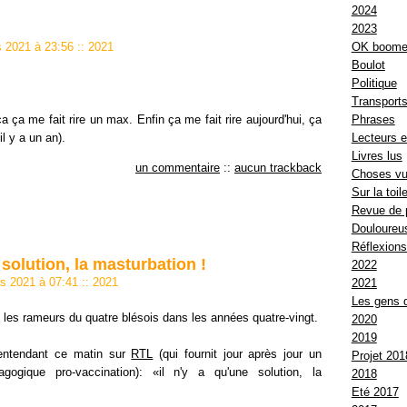
2024
2023
OK boome
rs 2021 à 23:56
::
2021
Boulot
Politique
Transport
a ça me fait rire un max. Enfin ça me fait rire aujourd'hui, ça
Phrases
il y a un an).
Lecteurs e
Livres lus
un commentaire
::
aucun trackback
Choses v
Sur la toil
Revue de 
Douloureus
Réflexion
e solution, la masturbation !
2022
rs 2021 à 07:41
::
2021
2021
Les gens 
 les rameurs du quatre blésois dans les années quatre-vingt.
2020
2019
entendant ce matin sur
RTL
(qui fournit jour après jour un
Projet 201
agogique pro-vaccination): «il n'y a qu'une solution, la
2018
Eté 2017