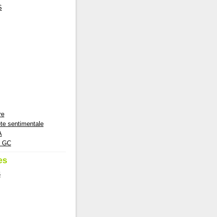
S
re
te sentimentale
A
e GC
es
6