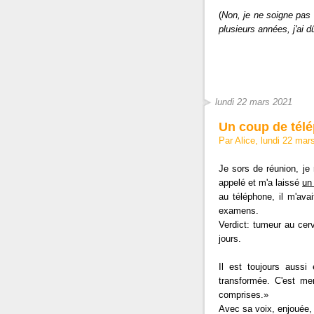
(
Non, je ne soigne pas 
plusieurs années, j'ai
lundi 22 mars 2021
Un coup de tél
Par Alice, lundi 22 ma
Je sors de réunion, je
appelé et m'a laissé
un
au téléphone, il m'avait
examens.
Verdict: tumeur au cerv
jours.
Il est toujours aussi 
transformée. C'est me
comprises.»
Avec sa voix, enjouée,