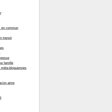
r
s en commun
n transit
ues
e
presse
e famille
s méta-bloguiennes
qu'on aime
8