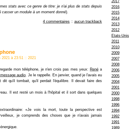
2017
mes stats avec ce genre de titre: je n'ai plus de stats depuis
2016
 dû casser un module à un moment donné
).
2015
2014
4 commentaires
::
aucun trackback
2013
2012
Etats-Uni
2011
2010
éphone
2009
rs 2021 à 23:51
::
2021
2007
2008
 regarde mon téléphone, je n'en crois pas mes yeux:
René
a
2006
 message audio
. Je le rappelle. En janvier, quand je l'avais eu
2005
 dit qu'il tombait, qu'il perdait l'équilibre. Il devait faire des
2004
2001
eau. Il est resté un mois à l'hôpital et il sort dans quelques
2000
1998
1996
extraordinaire: «Je vois la mort, toute la perspective est
1994
rveilleux, je comprends des choses que je n'avais jamais
1992
1991
 énergique.
1989