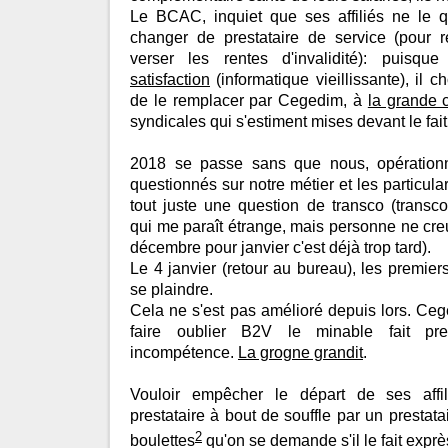
Le BCAC, inquiet que ses affiliés ne le qu
changer de prestataire de service (pour 
verser les rentes d'invalidité): puisqu
satisfaction
(informatique vieillissante), il 
de le remplacer par Cegedim, à
la grande 
syndicales qui s'estiment mises devant le fai
2018 se passe sans que nous, opération
questionnés sur notre métier et les particula
tout juste une question de transco (transc
qui me paraît étrange, mais personne ne creu
décembre pour janvier c'est déjà trop tard).
Le 4 janvier (retour au bureau), les premier
se plaindre.
Cela ne s'est pas amélioré depuis lors. Ceg
faire oublier B2V le minable fait pr
incompétence.
La grogne grandit
.
Vouloir empêcher le départ de ses affi
prestataire à bout de souffle par un prestat
2
boulettes
qu'on se demande s'il le fait exp