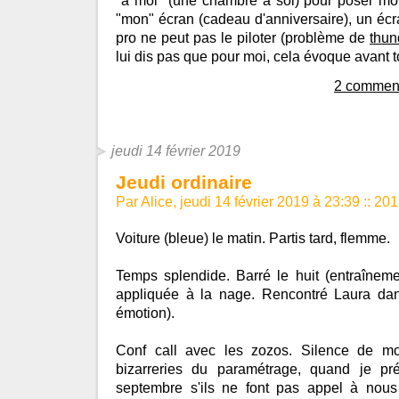
"à moi" (une chambre à soi) pour poser mo
"mon" écran (cadeau d'anniversaire), un éc
pro ne peut pas le piloter (problème de
thun
lui dis pas que pour moi, cela évoque avant 
2 comment
jeudi 14 février 2019
Jeudi ordinaire
Par Alice, jeudi 14 février 2019 à 23:39
::
201
Voiture (bleue) le matin. Partis tard, flemme.
Temps splendide. Barré le huit (entraîneme
appliquée à la nage. Rencontré Laura dans
émotion).
Conf call avec les zozos. Silence de mo
bizarreries du paramétrage, quand je pré
septembre s'ils ne font pas appel à nous