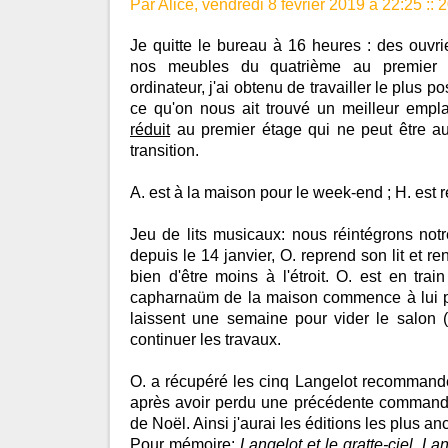
Par Alice, vendredi 8 février 2019 à 22:25
::
2
Je quitte le bureau à 16 heures : des ouvr
nos meubles du quatrième au premier
ordinateur, j'ai obtenu de travailler le plus p
ce qu'on nous ait trouvé un meilleur emp
réduit
au premier étage qui ne peut être au
transition.
A. est à la maison pour le week-end ; H. est 
Jeu de lits musicaux: nous réintégrons n
depuis le 14 janvier, O. reprend son lit et re
bien d'être moins à l'étroit. O. est en trai
capharnaüm de la maison commence à lui p
laissent une semaine pour vider le salon (
continuer les travaux.
O. a récupéré les cinq Langelot recomman
après avoir perdu une précédente command
de Noël. Ainsi j'aurai les éditions les plus anc
Pour mémoire:
Langelot et le gratte-ciel, L