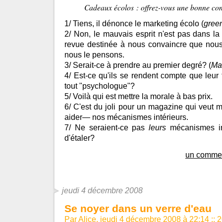
Cadeaux écolos : offrez-vous une bonne con
1/ Tiens, il dénonce le marketing écolo (
gree
2/ Non, le mauvais esprit n'est pas dans la 
revue destinée à nous convaincre que nou
nous le pensons.
3/ Serait-ce à prendre au premier degré? (
Mai
4/ Est-ce qu'ils se rendent compte que leur 
tout "psychologue"?
5/ Voilà qui est mettre la morale à bas prix.
6/ C'est du joli pour un magazine qui veut 
aider— nos mécanismes intérieurs.
7/ Ne seraient-ce pas
leurs
mécanismes int
d'étaler?
un commen
jeudi 4 décembre 2008
Se noyer dans un verre d'eau
Par Alice, jeudi 4 décembre 2008 à 22:14
::
2