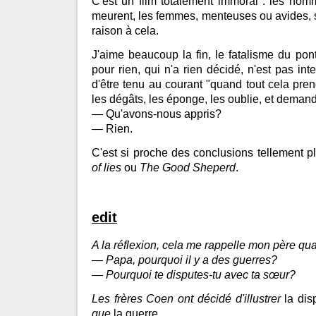
C'est un film totalement immoral : les ho
meurent, les femmes, menteuses ou avides, su
raison à cela.
J'aime beaucoup la fin, le fatalisme du pont
pour rien, qui n'a rien décidé, n'est pas in
d'être tenu au courant "quand tout cela pren
les dégâts, les éponge, les oublie, et deman
— Qu'avons-nous appris?
— Rien.
C'est si proche des conclusions tellement
of lies
ou
The Good Sheperd
.
edit
A la réflexion, cela me rappelle mon père qua
—
Papa, pourquoi il y a des guerres?
—
Pourquoi te disputes-tu avec ta sœur?
Les frères Coen ont décidé d'illustrer
la di
que
la guerre.