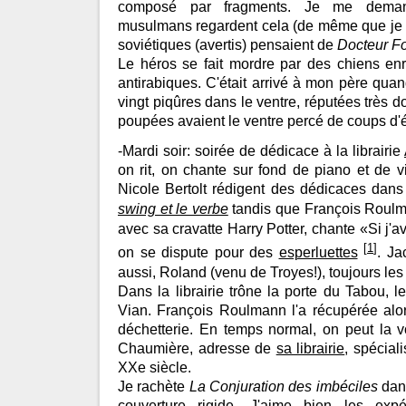
composé par fragments. Je me demand
musulmans regardent cela (de même que je
soviétiques (avertis) pensaient de
Docteur F
Le héros se fait mordre par des chiens enr
antirabiques. C'était arrivé à mon père quan
vingt piqûres dans le ventre, réputées très 
poupées avaient le ventre percé de coups d'
-Mardi soir: soirée de dédicace à la librairie
on rit, on chante sur fond de piano et de 
Nicole Bertolt rédigent des dédicaces dans 
swing et le verbe
tandis que François Roulma
avec sa cravatte Harry Potter, chante «Si j'a
[
1
]
on se dispute pour des
esperluettes
. Ja
aussi, Roland (venu de Troyes!), toujours les 
Dans la librairie trône la porte du Tabou, l
Vian. François Roulmann l'a récupérée alors
déchetterie. En temps normal, on peut la v
Chaumière, adresse de
sa librairie
, spécial
XXe siècle.
Je rachète
La Conjuration des imbéciles
dans
couverture rigide. J'aime bien les exp