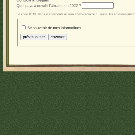
Contrôle anti-spam :
Quel pays a envahi l'Ukraine en 2022 ?
Le code HTML dans le commentaire sera affiché comme du texte, les adresses intern
Se souvenir de mes informations