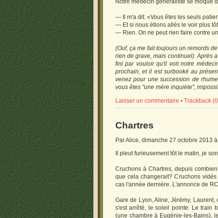
Notre médecin généraliste se moque d
— Il m'a dit: «Vous êtes les seuls pati
— Et si nous étions allés le voir plus 
— Rien. On ne peut rien faire contre un
(Ouf, ça me fait toujours un remords de
rien de grave, mais continuel). Après
fini par vouloir qu'il voit notre médeci
prochain, et il est surbooké au prése
venez pour une succession de rhumes.
vous êtes "une mère inquiète", impossi
Laisser un commentaire
•
Trackback (0
Chartres
Par Alice, dimanche 27 octobre 2013 
Il pleut furieusement tôt le matin, je 
Cruchons à Chartres, depuis combien d
que cela changerait? Cruchons vidés d
cas l'année dernière. L'annonce de RC e
Gare de Lyon, Aline, Jérémy, Laurent, ce
s'est arrêté, le soleil pointe. Le tra
(une chambre à Eugénie-les-Bains), le