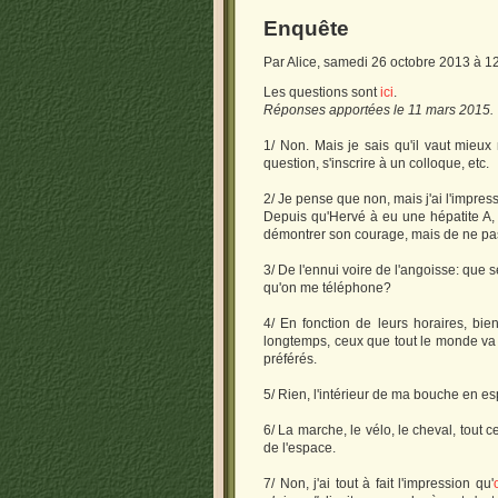
Enquête
Par Alice, samedi 26 octobre 2013 à 1
Les questions sont
ici
.
Réponses apportées le 11 mars 2015.
1/ Non. Mais je sais qu'il vaut mieux 
question, s'inscrire à un colloque, etc.
2/ Je pense que non, mais j'ai l'impres
Depuis qu'Hervé à eu une hépatite A, j
démontrer son courage, mais de ne pas 
3/ De l'ennui voire de l'angoisse: que
qu'on me téléphone?
4/ En fonction de leurs horaires, bien
longtemps, ceux que tout le monde va al
préférés.
5/ Rien, l'intérieur de ma bouche en esp
6/ La marche, le vélo, le cheval, tout
de l'espace.
7/ Non, j'ai tout à fait l'impression qu'