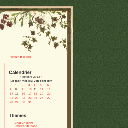
Retour � la liste
Calendrier
«
octobre 2013
»
lun
mar
mer
jeu
ven
sam
dim
1
2
3
4
5
6
7
8
9
10
11
12
13
14
15
16
17
18
19
20
21
22
23
24
25
26
27
28
29
30
31
Themes
Chat Cheshire
Dotclear de base