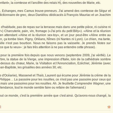
 enfant», la comtesse et l'ancêtre des relais H), des nouvelles de Marie, etc.
res. Echanges, mes Camus trouve preneurs. J'ai amené des comtesse de Ségur et
ictionnaire de grec, deux Daniélou dédicacés à François Mauriac et un Joachim
'habitude, pas de repas sur la terrasse mais dans une petite pièce, ni cuisine ni
) Charcuterie, pain, vin, fromage («J'ai pris du petit Billy»). «Aline et la réunion
 attendant «Aline et la réunion sex-toy», et un jour peut-être «Aline entre au
n, ça tombe bien. Pigny, Orléans, Nîmes (ni Nantes ni Lyon). Le chien, ma tante,
ille n'est pas bourbon. Nous ne faisons pas la vaisselle. Je prends
Notes sur
 que tu veux» : je fais très attention à ne pas entendre cette phrase).
pour la première fois depuis que nous venons (septembre 2009, j'ai vérifié). Le
re, la statue de la Vierge, une impression d'Italie, loin de la cathédrale sombre
dessus du chœur, Marie, la Visitation et l'Annonciation, Ezéchiel, Jérémie (avec
an-Baptiste, les grisailles des années 30, etc.
te d'Océanie), Massenet et
Thaïs
, Laurent qui écume pour Jérémie la crème de la
hilippe… La passoire pour les nouilles, ce n'est pas une passoire pour ceux qui
mais une passoires pour les nouilles. Ah. Je feuillette
Comprendre Wagner
, une
endance, tout le monde semble faire ou refaire de l'allemand.)
 tout ce monde, c'est la première année que c'est ainsi. Qu'avons-nous changé, la
)