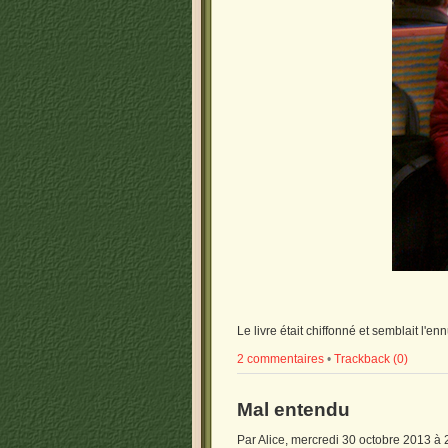
Le livre était chiffonné et semblait l'
2 commentaires
•
Trackback (0)
Mal entendu
Par Alice, mercredi 30 octobre 2013 à