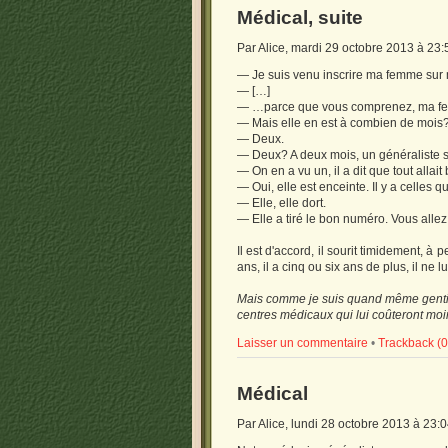
Médical, suite
Par Alice, mardi 29 octobre 2013 à 23
— Je suis venu inscrire ma femme su
— […]
— …parce que vous comprenez, ma femm
— Mais elle en est à combien de mois
— Deux.
— Deux? A deux mois, un généraliste su
— On en a vu un, il a dit que tout allait
— Oui, elle est enceinte. Il y a celles qu
— Elle, elle dort.
— Elle a tiré le bon numéro. Vous allez 
Il est d'accord, il sourit timidement, à 
ans, il a cinq ou six ans de plus, il ne lu
Mais comme je suis quand même gentille
centres médicaux qui lui coûteront moi
Laisser un commentaire
•
Trackback (0
Médical
Par Alice, lundi 28 octobre 2013 à 23: