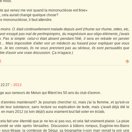
e nous.
ents qui venez me voir quand la mononucléose est finie».
tôt, cela aurait changé quelque chose?
e mononucléose, il faut attendre.
 moins. O. était continuellement malade depuis avril (rhume sur rhume, otites, etc,
 avoir essayé pas mal de perlimpimpins, du magnésium aux oligo-éléments, j'avais
n. Pas si simple: celui-ci était absent pendant l'été, il sera en retraite en janvier
nt… Mais impossible d'aller voir un médecin au hasard pour expliquer que vous
 Je les connais, ils ne vous prennent pas au sérieux, ils sont persuadés que
ble d'avoir une vraie discussion. Ça m'agace.)
)
à 22:27
::
2013
songe aux rameurs de Melun qui fêtent les 50 ans du club d'aviron.
'années maintenant? Je pourrais chercher ici, mais j'ai la flemme, et qu'est-ce
e leur substance, sans lecture ou explication de texte, mais ç'avait déjà été le
n mars 2012 (si loin déjà!) aura vraiment tout fait voler en éclats.
la fait une éternité que je ne les ai pas vus, et cela fait vraiment plaisir. La pluie
in bondé se vide après Versailles. Discussion à bâtons rompus, Eugénie-les-Bains
 sous-titrage, la comtesse de Ségur, sa biographie («son mari venait la voir une