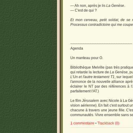
— Ah non, après je lis
La Genèse
.
— C'est de qui ?
Et mon cerveau, petit soldat, de se 
Processus contradictoire qui me coupe 
----------------------------------------------------
Agenda
Un manteau pour O.
Bibliothèque Melville (pas très pratiqu
qui retarde la lecture de
La Genèse
, p
L'Un et l'autre testament T1
, sur leque
l'annonce de la nouvelle alliance après
éclairer le NT par des références à 
parfaitement l'AT.)
Le film
Jérusalem
avec Nicole à La Géo
vision aérienne). En fait c'est surtout 
chacune à travers une jeune fille. C'e
communautés. Vivre ensemble sans se co
1 commentaire
•
Trackback (0)