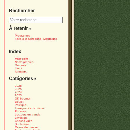
Rechercher
À retenir
Programme
Face à la Sorbonne, Montaigne
Index
Mots-clefs
Noms propres
Oeuvres
Lieux
Animaux
Catégories
2026
2025
2024
2023
OK boomer
Boulot
Politique
Transports en commun
Phrases
Lecteurs en transit
Livres lus
Choses vues
Sur la toile
Revue de presse