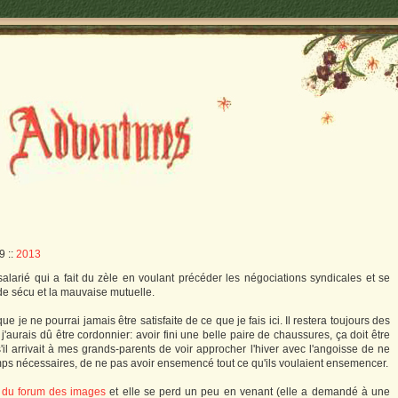
19
::
2013
 salarié qui a fait du zèle en voulant précéder les négociations syndicales et se
de sécu et la mauvaise mutuelle.
e je ne pourrai jamais être satisfaite de ce que je fais ici. Il restera toujours des
j'aurais dû être cordonnier: avoir fini une belle paire de chaussures, ça doit être
'il arrivait à mes grands-parents de voir approcher l'hiver avec l'angoisse de ne
amps nécessaires, de ne pas avoir ensemencé tout ce qu'ils voulaient ensemencer.
 du forum des images
et elle se perd un peu en venant (elle a demandé à une