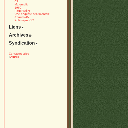
CP
Maternelle
1969
Paul Rivière
Une enquête sentimentale
Affaires JA
Polémique GC
Liens
Archives
Syndication
Contactez alice
|
Autres