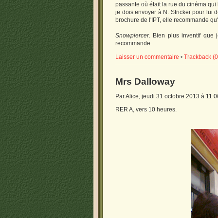
passante où était la rue du cinéma qui 
je dois envoyer à N. Stricker pour lui
brochure de l'IPT, elle recommande qu'o
Snowpiercer
. Bien plus inventif que 
recommande.
Laisser un commentaire
•
Trackback (0
Mrs Dalloway
Par Alice, jeudi 31 octobre 2013 à 11:
RER A, vers 10 heures.