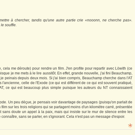
mettre à chercher, tandis qu'une autre partie crie «nooonn, ne cherche pas».
le souffle.
e, cela me déroute) pour rendre un film. J'en profite pour repartir avec Löwith (ce
uisque je me mets à le lire aussitôt. En effet, grande nouvelle, j'ai fini Beauchamp,
l je peinais depuis deux mois. Si j'ai bien compris, Beauchamp cherche dans l'AT
 l'ancienne, celle de l'Exode (ce qui est différent de ce qui est souvent pratiqué,
l'AT, ce qui est beaucoup plus simple puisque les auteurs du NT connaissaient
de. Un peu déçue, je pensais voir davantage de paysages (puisqu'on parlait de
un film sur les trois religions qui se partagent moins d'un kilomètre carré, présentée
st sans doute un appel à la paix, mais qui insiste sur le mur de silence entre les
nnaître, sans se parler, en s'ignorant. Cela n'est pas un message d'espoir.