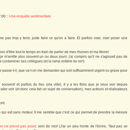
2:00
::
Une enquête sentimentale
ne pas trop y tenir, juste faire ce qu'on a faire. Et parfois oser, oser poser une
sion d'être tout le temps en train de parler de mes rhumes et ma fièvre!
e m'arrête plus souvent un ou deux jours: j'ai compris qu'il ne s'agissait pas de
contaminer ses collègues (et la rame entière du rer!)
 se passe-t-il, que va-t-on me demander qui soit suffisamment urgent ou grave pour
 souvent! et parfois du lieu (ma ville). Il y a les films que je veux voir depuis
ler voir (et donc cela fait un sujet de conversation), mes acteurs et réalisateurs
rit.
 ce qui est sans moteur. Il me semble que c'est ce qui permet de prendre la mesure
on ne prend pas assez
soin de moi! (J'ai un peu honte de l'écrire,
"faut pas se