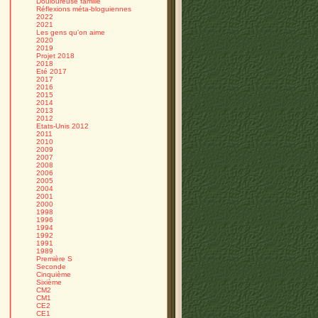
Douloureuse famille
Réflexions méta-bloguiennes
2022
2021
Les gens qu'on aime
2020
2019
Projet 2018
2018
Eté 2017
2017
2016
2015
2014
2013
2012
Etats-Unis 2012
2011
2010
2009
2007
2008
2006
2005
2004
2001
2000
1998
1996
1994
1992
1991
1989
Première S
Seconde
Cinquième
Sixième
CM2
CM1
CE2
CE1