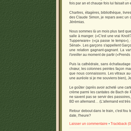
fois par an et chauqe fois lui faisait un
Chartres, étagères, bibliothèque, liv
des Claude Simon, je repars avec un d
Jérémias.
Nous sommes là un mois plus tard que d
salle à manger. («C'est une vrai Knoll?»
Tupperware» («ça passe le temps»), en
Sénat». Les garçons s'appellent Garço
une relation gagnant-gagnant. La van
l'oreiller
au moment de partir («Prends ce
Puis la cathédrale, sans échafaudage 
chœur, les colonnes peintes façon marb
que nous connaissons. Les vitraux au-
une auréole si je me souviens bien), Je
Le goûter (après avoir acheté une car
crème parmi les cantates de Bach de P
ne savent pas se servir des passoires, 
BD en allemand… (L'allemand est très t
Retour debout dans le train, c'est fou
date, l'heure?
Laisser un commentaire
•
Trackback (0