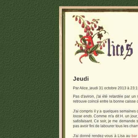
Jeudi
Par Alice, jeudi 31 octobre 2013 à 23:
Pas d'aviron, j'ai été retardée par un
retrouve coincé entre la bonne caisse 
J'ai compris il y a quelques semaines qu
loose ends
. Comme m'a dit H. un jour, 
satisfaisant. Ce soir, je me demande s
pas avoir fini de labourer tous les ch
J'ai donné rendez-vous à Lisa au
bar