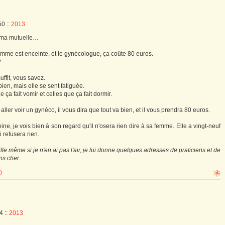
:50
::
2013
r ma mutuelle…
e est enceinte, et le gynécologue, ça coûte 80 euros.
?
ffit, vous savez.
 bien, mais elle se sent fatiguée.
e ça fait vomir et celles que ça fait dormir.
aller voir un gynéco, il vous dira que tout va bien, et il vous prendra 80 euros.
peine, je vois bien à son regard qu'il n'osera rien dire à sa femme. Elle a vingt-neuf
i refusera rien.
 même si je n'en ai pas l'air, je lui donne quelques adresses de praticiens et de
ns cher.
)
04
::
2013