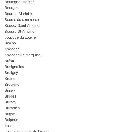
Boulogne-sur-Mer
Bourges
Bourron-Marlotte
Bourse du commerce
Boussy-Saint-Antoine
Boussy-St-Antoine
boutique du Louvre
Bovino
brasserie
brasserie La Marquise
Brésil
Brétignolles
Brétigny
Brême
Bretagne
Brinay
Bruges
Brunoy
Bruxelles
Bugsy
Bulgarie
bus
buvette du palais de justice