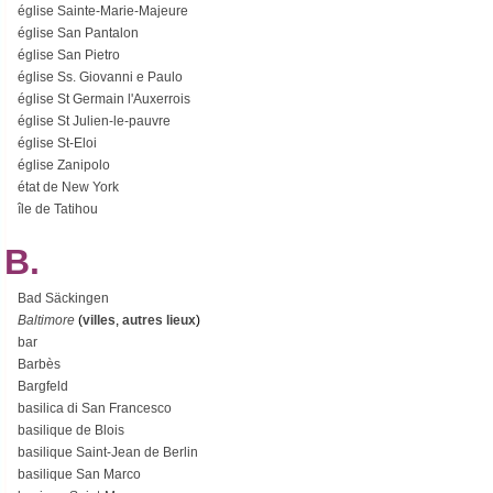
église Sainte-Marie-Majeure
église San Pantalon
église San Pietro
église Ss. Giovanni e Paulo
église St Germain l'Auxerrois
église St Julien-le-pauvre
église St-Eloi
église Zanipolo
état de New York
île de Tatihou
B.
Bad Säckingen
Baltimore
(
villes
,
autres lieux
)
bar
Barbès
Bargfeld
basilica di San Francesco
basilique de Blois
basilique Saint-Jean de Berlin
basilique San Marco