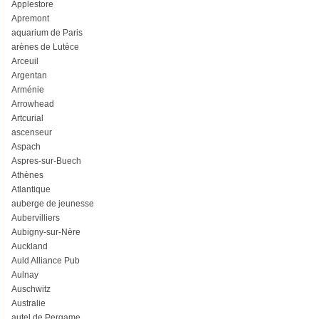
Applestore
Apremont
aquarium de Paris
arènes de Lutèce
Arceuil
Argentan
Arménie
Arrowhead
Artcurial
ascenseur
Aspach
Aspres-sur-Buech
Athènes
Atlantique
auberge de jeunesse
Aubervilliers
Aubigny-sur-Nère
Auckland
Auld Alliance Pub
Aulnay
Auschwitz
Australie
autel de Pergame