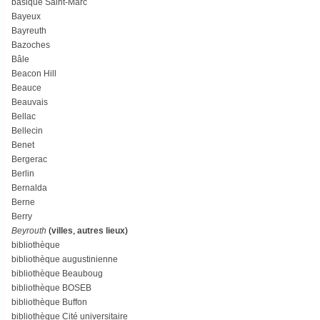
basique Saint-Marc
Bayeux
Bayreuth
Bazoches
Bâle
Beacon Hill
Beauce
Beauvais
Bellac
Bellecin
Benet
Bergerac
Berlin
Bernalda
Berne
Berry
Beyrouth
(
villes
,
autres lieux
)
bibliothèque
bibliothèque augustinienne
bibliothèque Beauboug
bibliothèque BOSEB
bibliothèque Buffon
bibliothèque Cité universitaire