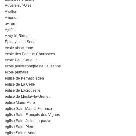
Auvers-sur-Oise
Avallon
Avignon
aviron
Ay***s
Azay-le-Rideau
Épinay-sous-Sénart
école alsacienne
école des Ponts et Chaussées
école Paul Gauguin
école polytechnique de Lausanne
école primaire
église de Kernascléden
église de La Celle
église de Lacrouzette
église de Meslay-le-Grenet
église Marie-Mère
église Saint Marc à Florence
église Saint-François-des-Vignes
église Saint-Julien-le-pauvre
église Saint-Pierre
église Sainte-Anne