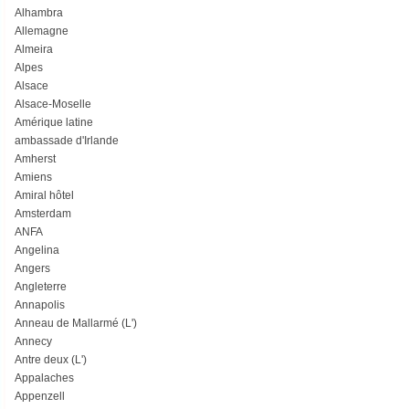
Alhambra
Allemagne
Almeira
Alpes
Alsace
Alsace-Moselle
Amérique latine
ambassade d'Irlande
Amherst
Amiens
Amiral hôtel
Amsterdam
ANFA
Angelina
Angers
Angleterre
Annapolis
Anneau de Mallarmé (L')
Annecy
Antre deux (L')
Appalaches
Appenzell