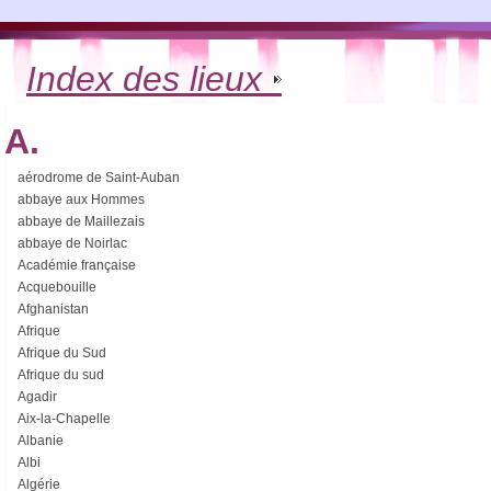
Index des lieux
A.
aérodrome de Saint-Auban
abbaye aux Hommes
abbaye de Maillezais
abbaye de Noirlac
Académie française
Acquebouille
Afghanistan
Afrique
Afrique du Sud
Afrique du sud
Agadir
Aix-la-Chapelle
Albanie
Albi
Algérie