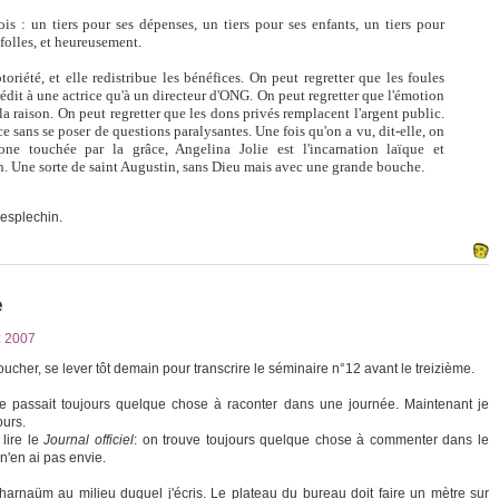
is : un tiers pour ses dépenses, un tiers pour ses enfants, un tiers pour
folles, et heureusement.
oriété, et elle redistribue les bénéfices. On peut regretter que les foules
édit à une actrice qu'à un directeur d'ONG. On peut regretter que l'émotion
 la raison. On peut regretter que les dons privés remplacent l'argent public.
 sans se poser de questions paralysantes. Une fois qu'on a vu, dit-elle, on
one touchée par la grâce, Angelina Jolie est l'incarnation laïque et
. Une sorte de saint Augustin, sans Dieu mais avec une grande bouche.
Desplechin.
e
:
2007
se coucher, se lever tôt demain pour transcrire le séminaire n°12 avant le treizième.
 se passait toujours quelque chose à raconter dans une journée. Maintenant je
ours.
 lire le
Journal officiel
: on trouve toujours quelque chose à commenter dans le
 n'en ai pas envie.
harnaüm au milieu duquel j'écris. Le plateau du bureau doit faire un mètre sur