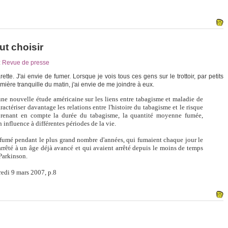
ut choisir
:
Revue de presse
te. J'ai envie de fumer. Lorsque je vois tous ces gens sur le trottoir, par petits
mière tranquille du matin, j'ai envie de me joindre à eux.
e nouvelle étude américaine sur les liens entre tabagisme et maladie de
ractériser davantage les relations entre l'histoire du tabagisme et le risque
renant en compte la durée du tabagisme, la quantité moyenne fumée,
 influence à différentes périodes de la vie.
umé pendant le plus grand nombre d'années, qui fumaient chaque jour le
 arrêté à un âge déjà avancé et qui avaient arrêté depuis le moins de temps
 Parkinson.
redi 9 mars 2007, p.8