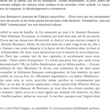
tché sur la vitrine, qui dit en substance: «Notre propriétaire, la BNP, ayant de
sommes obligés de réduire notre surface et de recentrer notre activité. Le rayon
ntérieur du magasin, le déménagement a commencé.
chez Brentano's (avenue de l'Opéra) aujourd'hui… (Pour ceux qui ne connaissent
vres de poche et de livres grand format dans cette librairie). N'empêche, cela me
 la BNP "communique" sur son mécénat culturel…
 oublié le nom de famille. Je l'ai emmenée un jour à la librairie Brentano
e Walt Whitman. En sortant, le vendeur, qui était mon ami, me fit un sourire
d'yeux qui me laissa tout déconcerté, et dont je n'ai pas encore compris le
 librairie Brentano; même, de mes dix-huit ans à mes vingt-et-un an, elle a
r. J'aimais à me sentir dépaysé, à la façon de des Esseintes dans les bars et
rue d'Amsterdam. Du reste, nous éprouvions tous le besoin de nous dépayser;
érer Paris que comme une de nos capitales, et secrètement nous nous
zsche: «Nous autres Européens». Ce n'était pas pour rien que notre revue
 International»! Oh, les belles Américaines que je frôlais parfois — Excuse
othèque de chez Brentano! Je rêvais, non seulement de me faire aimer
e connaître la littérature française contemporaine, de leur traduire, en quel
royable, tu vois ça d'ici, les «Moralités légendaires», ou même «Maldoror».
ées pour cela, je crois; peut-être même qu'elles ne connaissaient pas
fet, car en fait de poètes américains, c'était surtout Ella Wheeler Wilcox
des rares clients français de Brentano, je veux dire des clients assidus, qui
ar semaine. Après avoir eu à mon égard une attitude très réservée, on finit
r fouiller partout, même au sous-sol. A vrai dire, presque tout l'argent dont
avec Léon-Paul Fargue, en préalable à
Cartes postales
(Gallimard poésie),