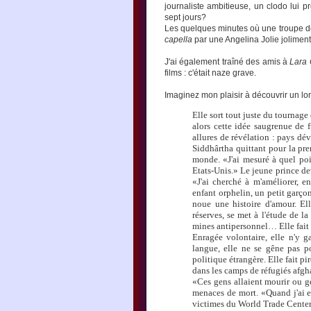
journaliste ambitieuse, un clodo lui pr
sept jours?
Les quelques minutes où une troupe d
capella
par une Angelina Jolie jolimen
J'ai également traîné des amis à
Lara C
films : c'était naze grave.
Imaginez mon plaisir à découvrir un lo
Elle sort tout juste du tournage
alors cette idée saugrenue de 
allures de révélation : pays dé
Siddhârtha quittant pour la pre
monde. «J'ai mesuré à quel poin
Etats-Unis.» Le jeune prince de
«J'ai cherché à m'améliorer, e
enfant orphelin, un petit garç
noue une histoire d'amour. Ell
réserves, se met à l'étude de l
mines antipersonnel… Elle fait S
Enragée volontaire, elle n'y 
langue, elle ne se gêne pas p
politique étrangère. Elle fait pi
dans les camps de réfugiés afghan
«Ces gens allaient mourir ou gel
menaces de mort. «Quand j'ai e
victimes du World Trade Center, 