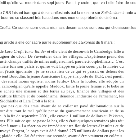
édit qu'elle va mourir dans sept jours. Faut-il y croire, que va-t-elle faire de ces
e CRS faisant barrage à des manifestants bat la mesure sur
Satisfaction
chanté
a
t beurrée se classent très haut dans mes moments préférés de cinéma.
roft II
. Ce sont encore des amis, mais désormais ce sont eux qui choisissent les
ng article à elle consacré par le supplément de
L'Express
du 8 mars :
 de
Lara Croft, Tomb Raider
et elle vient de découvrir le Cambodge. Elle a
fuguer du décor. De s'aventurer dans les villages. L'expérience prend des
vasté, champs truffés de mines antipersonnel, pauvreté, orphelinats… C'est
mière fois son palais et qui se voit frappé en plein coeur par la misère du
t j'étais ignorante : je ne savais rien de ce qui se passait en dehors des
vient Bouddha, la jeune Américaine frappe à la porte du HCR, c'est pareil:
n devenant moins égoïste, moins futile.» Dans la foulée, elle adopte un
on cambodgien qu'elle appelle Maddox. Entre la jeune femme et le bébé se
e achète une maison et des terres au pays, finance des villages et des
a culture khmère et du bouddhisme, dénonce l'industrie de l'armement, les
iddhârtha et Lara Croft à la fois.
gagne pas que des amis. Avant de se coller un pavé diplomatique sur la
our dire tout le mal qu'elle pense du gouvernement américain et de sa
re. A la fin de septembre 2001, elle envoie 1 million de dollars au Pakistan,
s. Elle sait ce qui se passe là-bas, elle y était quelques semaines plus tôt:
er à mort.» La réaction est immédiate : un flot de lettres d'insultes et de
nvoyé l'argent, le pays avait déjà donné 275 millions de dollars pour les
plaide-t-elle. J'ai été triste une seconde, avant d'être vraiment en colère.»