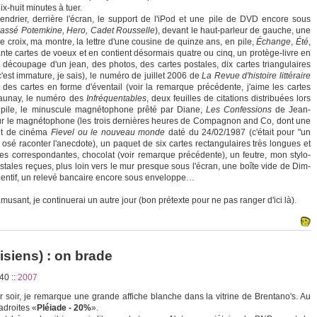
x-huit minutes à tuer.
ndrier, derrière l'écran, le support de l'iPod et une pile de DVD encore sous
rassé Potemkine, Hero, Cadet Rousselle
), devant le haut-parleur de gauche, une
 croix, ma montre, la lettre d'une cousine de quinze ans, en pile,
Échange
,
Été
,
ante cartes de voeux et en contient désormais quatre ou cinq, un protège-livre en
u découpage d'un jean, des photos, des cartes postales, dix cartes triangulaires
'est immature, je sais), le numéro de juillet 2006 de
La Revue d'histoire littéraire
 des cartes en forme d'éventail (voir la remarque précédente, j'aime les cartes
launay, le numéro des
Infréquentables
, deux feuilles de citations distribuées lors
pile, le minuscule magnétophone prêté par Diane,
Les Confessions
de Jean-
ur le magnétophone (les trois dernières heures de Compagnon and Co, dont une
llet de cinéma
Fievel ou le nouveau monde
daté du 24/02/1987 (c'était pour "un
osé raconter l'anecdote), un paquet de six cartes rectangulaires très longues et
ppes correspondantes, chocolat (voir remarque précédente), un feutre, mon stylo-
stales reçues, plus loin vers le mur presque sous l'écran, une boîte vide de Dim-
dentif, un relevé bancaire encore sous enveloppe…
 amusant, je continuerai un autre jour (bon prétexte pour ne pas ranger d'ici là).
isiens) : on brade
:40
::
2007
soir, je remarque une grande affiche blanche dans la vitrine de Brentano's. Au
ladroites «
Pléiade - 20%
».