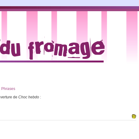
:
Phrases
uverture de
Choc hebdo
: