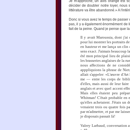
Je m'approche, un avis orange est sco
décider de doubler notre loyer, nous 
littérature va être abandonné.» A l'i
Donc si vous avez le temps de passer 
pas, il y a également énormément de li
fait de la peine. Quand je pense que
Il y avait Maroussia, dont j'ai
pour lui montrer les portraits d
en hauteur et me lança un clin 
sens exact. J'aimais beaucoup la
été mon principal lieu de plaisi
les brasseries anglaises de la 
nous affections de ne consid
apppliquions la phrase de Niet
allait s'appeler: «L'œuvre d'Art
me — entre les corps de bibli
d'elles, mais aussi de leur fair
anglais et avec quel accent eff
Mais elles étaient peu prépar
Whitman! C'était probable en ef
qu'elles achetaient. J'étais un 
venaient trois ou quatre fois p
par m'admettre, et par me laisse
je disposais passait là!
Valery Larbaud, conversation 