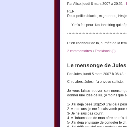
Par Alice, jeudi 8 mars 2007 à 20:51
::
RER.
Deux petites blacks, mignonnes, très je
— Y m'a fait peur: t'as ton string qui dé
******************************************
Et en l'honneur de la journée de la fe
2 commentaires
•
Trackback (0)
Le mensonge de Jules
Par Jules, lundi 5 mars 2007 à 06:48
::
Chic alors: Jules m'a envoyé sa liste.
Je vous laisse trouver son mensonge (
donner une idée de lui. (A moins que s
1- J'ai déjà pesé 1kg250 ; j'ai déjà pes
2- A trois ans, je me faisais vomir po
3- Je ne sais pas courir.
4- A l'inhumation de mon père on m'a d
5- J'ai déjà envisagé de congeler le cha