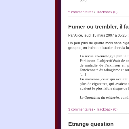
p.48
5 commentaires
•
Trackback (0)
Fumer ou trembler, il fa
Par Alice, jeudi 15 mars 2007 à 05:25
:
Un peu plus de quatre mois sans cigaret
groupes, en train de discuter dans la lu
La revue «Neurology» publie un
Parkinson. L'objectif était de ca
de maladie de Parkinson en p
l'ancienneté du tabagisme et son
[…]
En moyenne, ceux qui avaient f
plus de cigarettes, qui avaient
avaient le plus faible risque de
Le Quotidien du médecin
, vend
3 commentaires
•
Trackback (0)
Etrange question