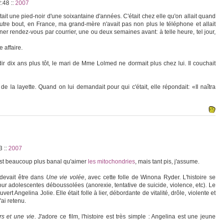
2:48
::
2007
it une pied-noir d'une soixantaine d'années. C'était chez elle qu'on allait quand
autre bout, en France, ma grand-mère n'avait pas non plus le téléphone et allait
onner rendez-vous par courrier, une ou deux semaines avant: à telle heure, tel jour,
 affaire.
ir dix ans plus tôt, le mari de Mme Lolmed ne dormait plus chez lui. Il couchait
e la layette. Quand on lui demandait pour qui c'était, elle répondait: «Il naîtra
53
::
2007
est beaucoup plus banal qu'aimer
les mitochondries
, mais tant pis, j'assume.
 devait être dans
Une vie volée
, avec cette folle de Winona Ryder. L'histoire se
ur adolescentes déboussolées (anorexie, tentative de suicide, violence, etc). Le
ouvert Angelina Jolie. Elle était folle à lier, débordante de vitalité, drôle, violente et
'ai retenu.
rs et une vie
. J'adore ce film, l'histoire est très simple : Angelina est une jeune