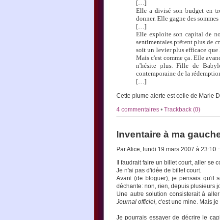
[…]
Elle a divisé son budget en tro
donner. Elle gagne des sommes 
[…]
Elle exploite son capital de not
sentimentales prêtent plus de cr
soit un levier plus efficace que
Mais c'est comme ça. Elle avance
n'hésite plus. Fille de Babyl
contemporaine de la rédemption
[…]
Cette plume alerte est celle de Marie 
4 commentaires
•
Trackback (0)
Inventaire à ma gauch
Par Alice, lundi 19 mars 2007 à 23:10
:
Il faudrait faire un billet court, aller 
Je n'ai pas d'idée de billet court.
Avant (de bloguer), je pensais qu'il
déchante: non, rien, depuis plusieurs j
Une autre solution consisterait à aller
Journal officiel
, c'est une mine. Mais je
Je pourrais essayer de décrire le cap