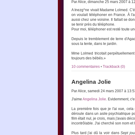
Par Alice, dimanche 25 mars 2007 à 1
A Inezg*ne vivait Madame Lolmed. C'éta
on voulait téléphoner en France. À l'
aussi chez une voisine. Il fallait se d
se tenir près du téléphone.
Pour moi, téléphoner est resté toute une
Depuis le tremblement de terre d'Agad
sous la tente, dans le jardin.
Mme Lolmed tricotait perpétuellement d
toujours des bébés.»
10 commentaires
•
Trackback (0)
Angelina Jolie
Par Alice, samedi 24 mars 2007 à 13:
J'aime
Angelina
Jolie
. Evidemment, c'
La première fois que je l'ai vue, cela
déroule dans un asile psychiatrique po
film était nul, je crois, mais j'avais déc
incontrôlable. J'ai cherché son nom et l
Plus tard j'ai dû la voir dans
Sept jou