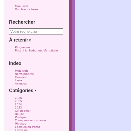
Manuscrit
Dotclear de base
Rechercher
À retenir
Programme
Face à la Sorbonne, Montaigne
Index
Mots-clefs
Noms propres
Oeuvres
Lieux
Animaux
Catégories
2026
2025
2024
2023
OK boomer
Boulot
Politique
Transports en commun
Phrases
Lecteurs en transit
Livres lus