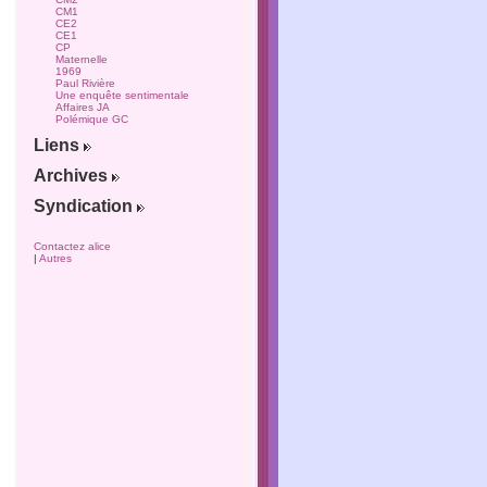
CM1
CE2
CE1
CP
Maternelle
1969
Paul Rivière
Une enquête sentimentale
Affaires JA
Polémique GC
Liens
Archives
Syndication
Contactez alice
|
Autres