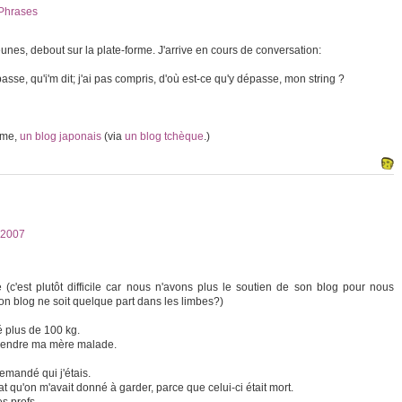
Phrases
unes, debout sur la plate-forme. J'arrive en cours de conversation:
passe, qu'i'm dit; j'ai pas compris, d'où est-ce qu'y dépasse, mon string ?
mme,
un blog japonais
(via
un blog tchèque
.)
2007
c'est plutôt difficile car nous n'avons plus le soutien de son blog pour nous
on blog ne soit quelque part dans les limbes?)
é plus de 100 kg.
ur rendre ma mère malade.
emandé qui j'étais.
t qu'on m'avait donné à garder, parce que celui-ci était mort.