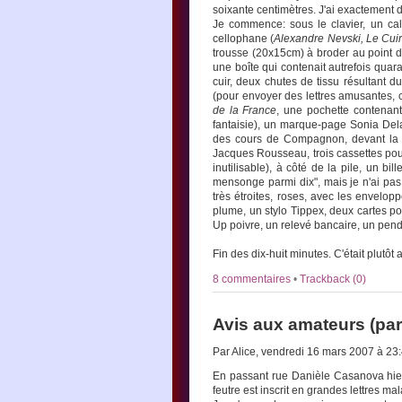
soixante centimètres. J'ai exactement di
Je commence: sous le clavier, un cale
cellophane (
Alexandre Nevski, Le Cui
trousse (20x15cm) à broder au point de
une boîte qui contenait autrefois quar
cuir, deux chutes de tissu résultant d
(pour envoyer des lettres amusantes, c
de la France
, une pochette contenant
fantaisie), un marque-page Sonia De
des cours de Compagnon, devant la 
Jacques Rousseau, trois cassettes po
inutilisable), à côté de la pile, un bi
mensonge parmi dix", mais je n'ai pas 
très étroites, roses, avec les envelo
plume, un stylo Tippex, deux cartes po
Up poivre, un relevé bancaire, un pen
Fin des dix-huit minutes. C'était plutôt
8 commentaires
•
Trackback (0)
Avis aux amateurs (par
Par Alice, vendredi 16 mars 2007 à 23
En passant rue Danièle Casanova hier 
feutre est inscrit en grandes lettres ma