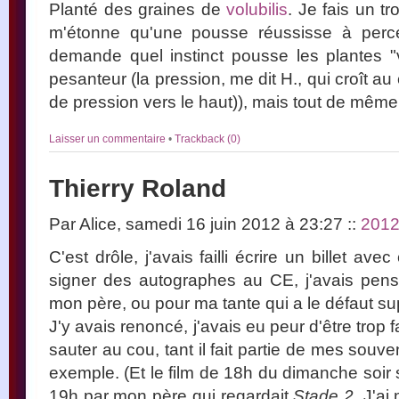
Planté des graines de
volubilis
. Je fais un tr
m'étonne qu'une pousse réussisse à percer
demande quel instinct pousse les plantes "ve
pesanteur (la pression, me dit H., qui croît au
de pression vers le haut)), mais tout de même
Laisser un commentaire
•
Trackback (0)
Thierry Roland
Par Alice, samedi 16 juin 2012 à 23:27
::
201
C'est drôle, j'avais failli écrire un billet avec 
signer des autographes au CE, j'avais pen
mon père, ou pour ma tante qui a le défaut sup
J'y avais renoncé, j'avais eu peur d'être trop f
sauter au cou, tant il fait partie de mes sou
exemple. (Et le film de 18h du dimanche soir 
19h par mon père qui regardait
Stade 2
. J'a