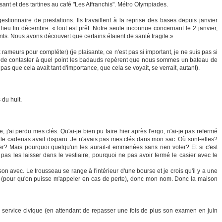
ant et des tartines au café "Les Affranchis". Métro Olympiades.
stionnaire de prestations. Ils travaillent à la reprise des bases depuis janvier
lieu fin décembre: «Tout est prêt. Notre seule inconnue concernant le 2 janvier,
nts. Nous avons découvert que certains étaient de santé fragile.»
ux rameurs pour compléter) (je plaisante, ce n'est pas si important, je ne suis pas si
 de contaster à quel point les badauds repèrent que nous sommes un bateau de
s que cela avait tant d'importance, que cela se voyait, se verrait, autant).
 du huit.
, j'ai perdu mes clés. Qu'ai-je bien pu faire hier après l'ergo, n'ai-je pas refermé
t, le cadenas avait disparu. Je n'avais pas mes clés dans mon sac. Où sont-elles?
ier? Mais pourquoi quelqu'un les aurait-il emmenées sans rien voler? Et si c'est
pas les laisser dans le vestiaire, pourquoi ne pas avoir fermé le casier avec le
son avec. Le trousseau se range à l'intérieur d'une bourse et je crois qu'il y a une
s (pour qu'on puisse m'appeler en cas de perte), donc mon nom. Donc la maison
un service civique (en attendant de repasser une fois de plus son examen en juin