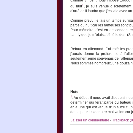
Comme Vincent nous impose 10000 m d'
1
du huit
, je suis venue discrètement 
d'arrêter. Il faudra que j'essaie avec un
Comme prévu, je fais un temps suffisa
partie du huit car les rameuses sont to
Pour mémoire, c'est en descendant en
Landy que je m'étais abîmé le dos. (S
Retour en allemand. J'ai raté les pre
j'aurais donné la préférence à l'al
seulement jeme souvenais de l'allemand
Nous sommes nombreux, une douzaine, 
Note
1
: Au début, il nous avait dit que si no
déterminer qui ferait partie du bateau
en a une qui est venue d'un autre club)
doute pour tester notre motivation car j
Laisser un commentaire
•
Trackback (0