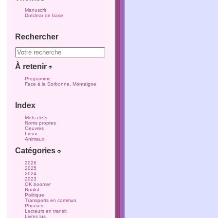
Manuscrit
Dotclear de base
Rechercher
À retenir
Programme
Face à la Sorbonne, Montaigne
Index
Mots-clefs
Noms propres
Oeuvres
Lieux
Animaux
Catégories
2026
2025
2024
2023
OK boomer
Boulot
Politique
Transports en commun
Phrases
Lecteurs en transit
Livres lus