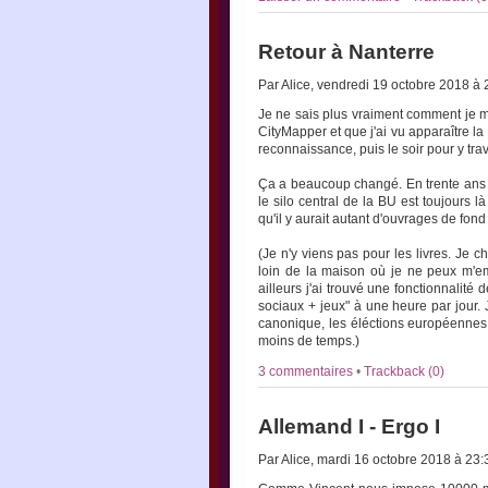
Retour à Nanterre
Par Alice, vendredi 19 octobre 2018 à
Je ne sais plus vraiment comment je me
CityMapper et que j'ai vu apparaître la 
reconnaissance, puis le soir pour y tra
Ça a beaucoup changé. En trente ans 
le silo central de la BU est toujours 
qu'il y aurait autant d'ouvrages de fond
(Je n'y viens pas pour les livres. Je 
loin de la maison où je ne peux m'em
ailleurs j'ai trouvé une fonctionnali
sociaux + jeux" à une heure par jour. 
canonique, les éléctions européennes e
moins de temps.)
3 commentaires
•
Trackback (0)
Allemand I - Ergo I
Par Alice, mardi 16 octobre 2018 à 23