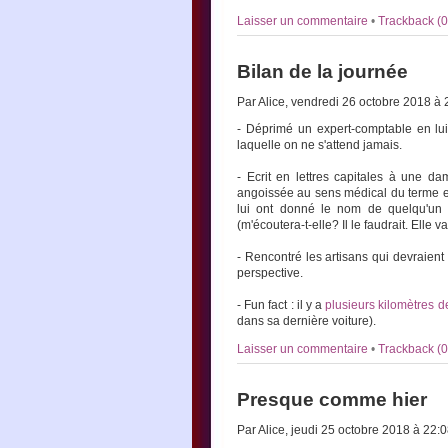
Laisser un commentaire
•
Trackback (0
Bilan de la journée
Par Alice, vendredi 26 octobre 2018 à
- Déprimé un expert-comptable en lui 
laquelle on ne s'attend jamais.
- Ecrit en lettres capitales à une d
angoissée au sens médical du terme et 
lui ont donné le nom de quelqu'un p
(m'écoutera-t-elle? Il le faudrait. Elle
- Rencontré les artisans qui devraien
perspective.
- Fun fact : il y a
plusieurs kilomètres d
dans sa dernière voiture).
Laisser un commentaire
•
Trackback (0
Presque comme hier
Par Alice, jeudi 25 octobre 2018 à 22: