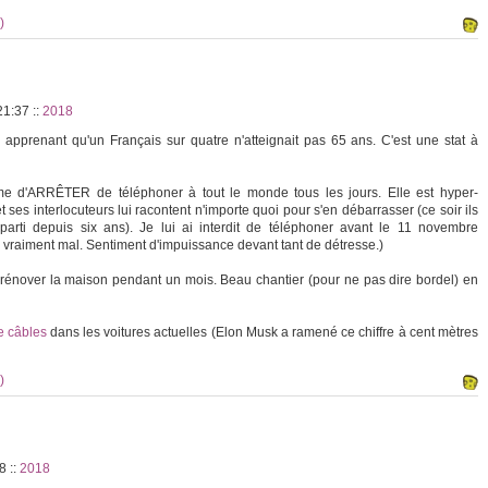
)
 21:37
::
2018
apprenant qu'un Français sur quatre n'atteignait pas 65 ans. C'est une stat à
ame d'ARRÊTER de téléphoner à tout le monde tous les jours. Elle est hyper-
ses interlocuteurs lui racontent n'importe quoi pour s'en débarrasser (ce soir ils
arti depuis six ans). Je lui ai interdit de téléphoner avant le 11 novembre
 va vraiment mal. Sentiment d'impuissance devant tant de détresse.)
t rénover la maison pendant un mois. Beau chantier (pour ne pas dire bordel) en
e câbles
dans les voitures actuelles (Elon Musk a ramené ce chiffre à cent mètres
)
08
::
2018