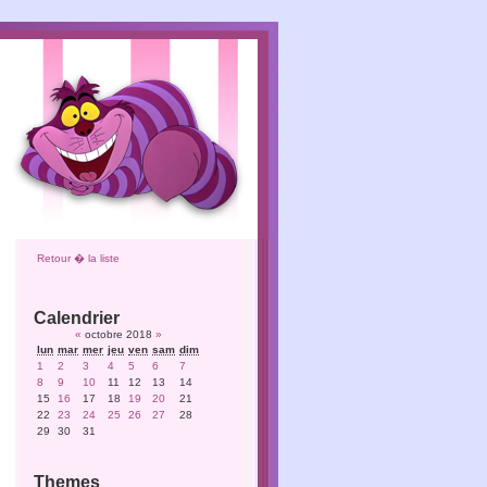
Retour � la liste
Calendrier
«
octobre 2018
»
lun
mar
mer
jeu
ven
sam
dim
1
2
3
4
5
6
7
8
9
10
11
12
13
14
15
16
17
18
19
20
21
22
23
24
25
26
27
28
29
30
31
Themes