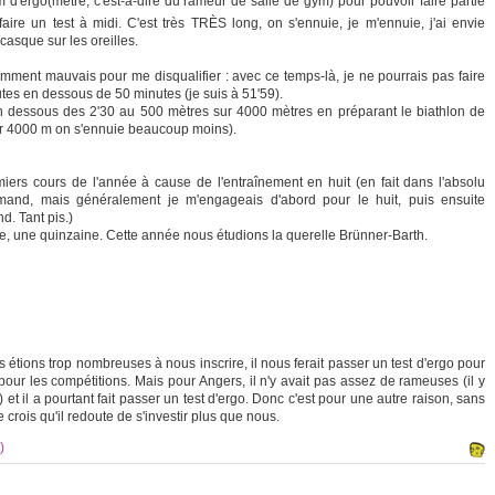
ergo(mètre, c'est-à-dire du rameur de salle de gym) pour pouvoir faire partie
faire un test à midi. C'est très TRÈS long, on s'ennuie, je m'ennuie, j'ai envie
 casque sur les oreilles.
mment mauvais pour me disqualifier : avec ce temps-là, je ne pourrais pas faire
utes en dessous de 50 minutes (je suis à 51'59).
 dessous des 2'30 au 500 mètres sur 4000 mètres en préparant le biathlon de
ur 4000 m on s'ennuie beaucoup moins).
miers cours de l'année à cause de l'entraînement en huit (en fait dans l'absolu
lemand, mais généralement je m'engageais d'abord pour le huit, puis ensuite
. Tant pis.)
une quinzaine. Cette année nous étudions la querelle Brünner-Barth.
us étions trop nombreuses à nous inscrire, il nous ferait passer un test d'ergo pour
 pour les compétitions. Mais pour Angers, il n'y avait pas assez de rameuses (il y
 et il a pourtant fait passer un test d'ergo. Donc c'est pour une autre raison, sans
e crois qu'il redoute de s'investir plus que nous.
)