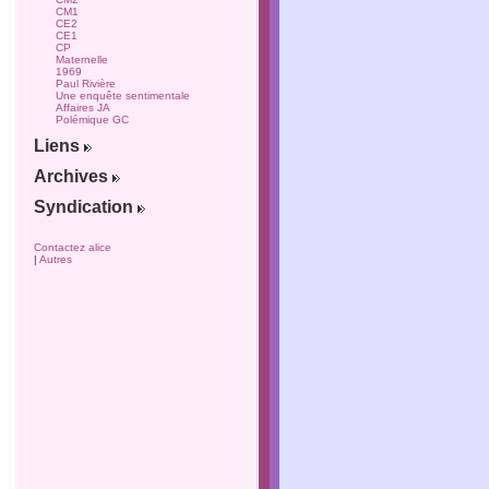
CM1
CE2
CE1
CP
Maternelle
1969
Paul Rivière
Une enquête sentimentale
Affaires JA
Polémique GC
Liens
Archives
Syndication
Contactez alice
|
Autres