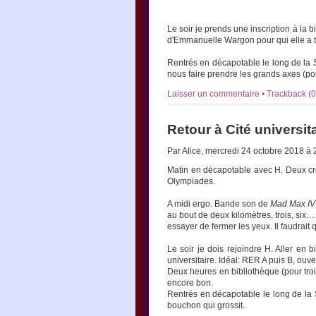
Le soir je prends une inscription à la 
d'Emmanuelle Wargon pour qui elle a tr
Rentrés en décapotable le long de la 
nous faire prendre les grands axes (pou
Laisser un commentaire
•
Trackback (0
Retour à Cité universit
Par Alice, mercredi 24 octobre 2018 à
Matin en décapotable avec H. Deux cro
Olympiades.
A midi ergo. Bande son de
Mad Max IV
au bout de deux kilomètres, trois, six…
essayer de fermer les yeux. Il faudrait
Le soir je dois rejoindre H. Aller en 
universitaire. Idéal: RER A puis B, ouv
Deux heures en bibliothèque (pour trois
encore bon.
Rentrés en décapotable le long de la 
bouchon qui grossit.