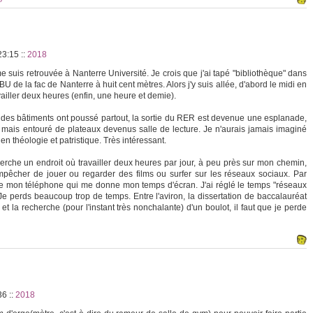
 23:15
::
2018
 suis retrouvée à Nanterre Université. Je crois que j'ai tapé "bibliothèque" dans
BU de la fac de Nanterre à huit cent mètres. Alors j'y suis allée, d'abord le midi en
vailler deux heures (enfin, une heure et demie).
des bâtiments ont poussé partout, la sortie du RER est devenue une esplanade,
là mais entouré de plateaux devenus salle de lecture. Je n'aurais jamais imaginé
 en théologie et patristique. Très intéressant.
cherche un endroit où travailler deux heures par jour, à peu près sur mon chemin,
pêcher de jouer ou regarder des films ou surfer sur les réseaux sociaux. Par
té de mon téléphone qui me donne mon temps d'écran. J'ai réglé le temps "réseaux
Je perds beaucoup trop de temps. Entre l'aviron, la dissertation de baccalauréat
t la recherche (pour l'instant très nonchalante) d'un boulot, il faut que je perde
:36
::
2018