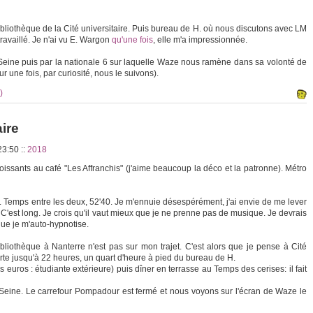
bibliothèque de la Cité universitaire. Puis bureau de H. où nous discutons avec LM
availlé. Je n'ai vu E. Wargon
qu'une fois
, elle m'a impressionnée.
Seine puis par la nationale 6 sur laquelle Waze nous ramène dans sa volonté de
r une fois, par curiosité, nous le suivons).
)
aire
 23:50
::
2018
issants au café "Les Affranchis" (j'aime beaucoup la déco et la patronne). Métro
. Temps entre les deux, 52'40. Je m'ennuie désespérément, j'ai envie de me lever
 C'est long. Je crois qu'il vaut mieux que je ne prenne pas de musique. Je devrais
 que je m'auto-hypnotise.
bibliothèque à Nanterre n'est pas sur mon trajet. C'est alors que je pense à Cité
erte jusqu'à 22 heures, un quart d'heure à pied du bureau de H.
 euros : étudiante extérieure) puis dîner en terrasse au Temps des cerises: il fait
Seine. Le carrefour Pompadour est fermé et nous voyons sur l'écran de Waze le