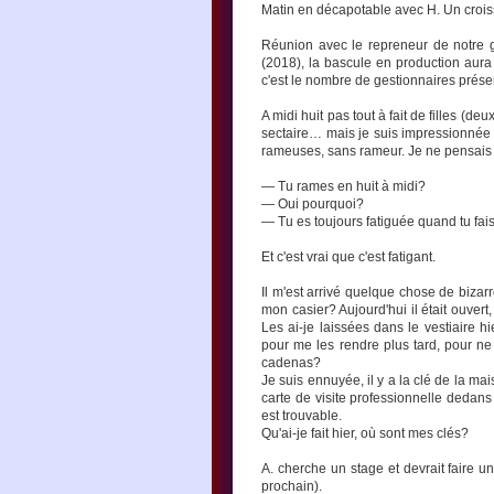
Matin en décapotable avec H. Un croiss
Réunion avec le repreneur de notre ge
(2018), la bascule en production aura 
c'est le nombre de gestionnaires prése
A midi huit pas tout à fait de filles (de
sectaire… mais je suis impressionnée
rameuses, sans rameur. Je ne pensais pa
— Tu rames en huit à midi?
— Oui pourquoi?
— Tu es toujours fatiguée quand tu fais
Et c'est vrai que c'est fatigant.
Il m'est arrivé quelque chose de bizarre
mon casier? Aujourd'hui il était ouver
Les ai-je laissées dans le vestiaire h
pour me les rendre plus tard, pour ne 
cadenas?
Je suis ennuyée, il y a la clé de la mai
carte de visite professionnelle dedan
est trouvable.
Qu'ai-je fait hier, où sont mes clés?
A. cherche un stage et devrait faire 
prochain).