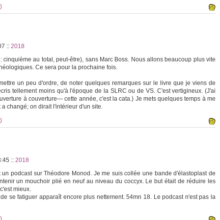
)
:07
::
2018
 cinquième au total, peut-être), sans Marc Boss. Nous allons beaucoup plus vite
héologiques. Ce sera pour la prochaine fois.
 mettre un peu d'ordre, de noter quelques remarques sur le livre que je viens de
J'écris tellement moins qu'à l'époque de la SLRC ou de VS. C'est vertigineux. (J'ai
 couverture à couverture— cette année, c'est la cata.) Je mets quelques temps à me
changé; on dirait l'intérieur d'un site.
)
3:45
::
2018
ant un podcast sur Théodore Monod. Je me suis collée une bande d'élastoplast de
ntenir un mouchoir plié en neuf au niveau du coccyx. Le but était de réduire les
c'est mieux.
 de se fatiguer apparaît encore plus nettement. 54mn 18. Le podcast n'est pas la
)