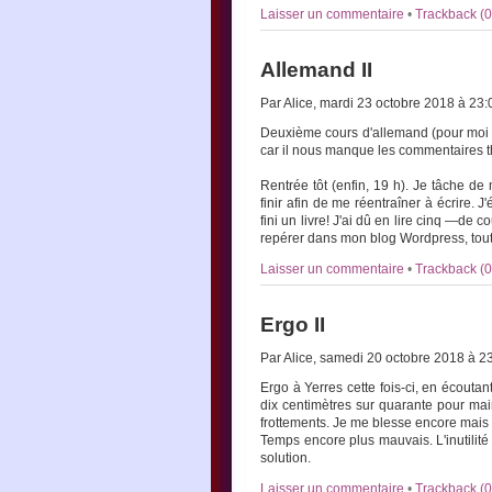
Laisser un commentaire
•
Trackback (0
Allemand II
Par Alice, mardi 23 octobre 2018 à 23
Deuxième cours d'allemand (pour moi :
car il nous manque les commentaires t
Rentrée tôt (enfin, 19 h). Je tâche de
finir afin de me réentraîner à écrire. 
fini un livre! J'ai dû en lire cinq —de
repérer dans mon blog Wordpress, tout a 
Laisser un commentaire
•
Trackback (0
Ergo II
Par Alice, samedi 20 octobre 2018 à 2
Ergo à Yerres cette fois-ci, en écout
dix centimètres sur quarante pour mai
frottements. Je me blesse encore mais 
Temps encore plus mauvais. L'inutilité
solution.
Laisser un commentaire
•
Trackback (0