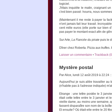
logiciel.
J'étais inquiète le matin, craignant u
c'est bien passé: hourra, nous sommes
(Maintenant il me reste à payer la fac
n'ont jamais fait leur travail. Incroy
cent mille euros (elle porte sur bien 
pas payer le montant exact afin de gêne
Sur Arte,
La Fiancée du pirate
puis le 
Dîner chez Roberta. Pizza aux truffes. Il 
Laisser un commentaire
•
Trackback (0
Mystère postal
Par Alice, lundi 12 août 2019 à 22:24
::
Aujourd'hui je suis allée travailler au
(n'habite pas à l'adresse indiquée) m'at
Etrange : une lettre postée le 3 janvi
était cette lettre entre le 3 janvier et 
vieille dame, au moins une semaine, qu
fassent disparaître son nom de la boîte 
Et ensuite? Où était-elle entre le 20 fé