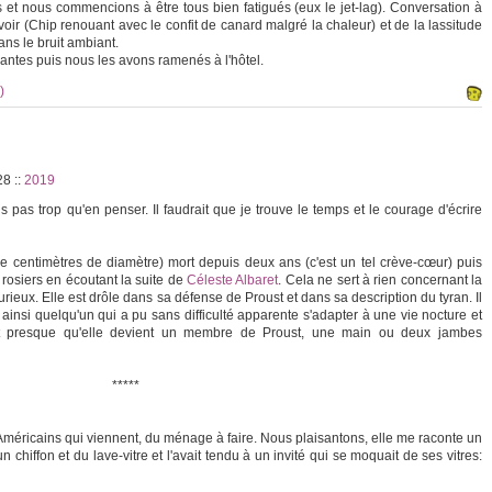
t nous commencions à être tous bien fatigués (eux le jet-lag). Conversation à
voir (Chip renouant avec le confit de canard malgré la chaleur) et de la lassitude
ns le bruit ambiant.
antes puis nous les avons ramenés à l'hôtel.
)
:28
::
2019
is pas trop qu'en penser. Il faudrait que je trouve le temps et le courage d'écrire
tre centimètres de diamètre) mort depuis deux ans (c'est un tel crève-cœur) puis
 rosiers en écoutant la suite de
Céleste Albaret
. Cela ne sert à rien concernant la
curieux. Elle est drôle dans sa défense de Proust et dans sa description du tyran. Il
ainsi quelqu'un qui a pu sans difficulté apparente s'adapter à une vie nocture et
rait presque qu'elle devient un membre de Proust, une main ou deux jambes
*****
 Américains qui viennent, du ménage à faire. Nous plaisantons, elle me raconte un
un chiffon et du lave-vitre et l'avait tendu à un invité qui se moquait de ses vitres: