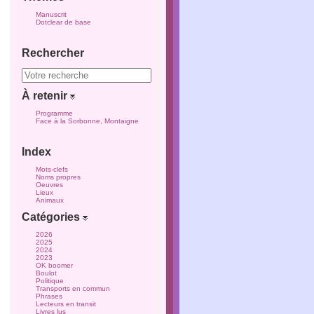
Manuscrit
Dotclear de base
Rechercher
À retenir
Programme
Face à la Sorbonne, Montaigne
Index
Mots-clefs
Noms propres
Oeuvres
Lieux
Animaux
Catégories
2026
2025
2024
2023
OK boomer
Boulot
Politique
Transports en commun
Phrases
Lecteurs en transit
Livres lus