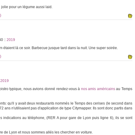
 jolie pour un légume aussi laid.
)
:40
::
2019
 étaient là ce soir. Barbecue jusque tard dans la nuit. Une super soirée.
)
2019
n bistro typique, nous avions donné rendez-vous à
nos amis américains
au Temps
nts: qu'il y avait deux restaurants nommés le Temps des cerises (le second dans
2 ans n'utilisaient pas d'application de type Citymapper. Ils sont donc partis dans
s indications au téléphone, (RER A pour gare de Lyon puis ligne 6), ils se sont
re de Lyon et nous sommes allés les chercher en voiture.