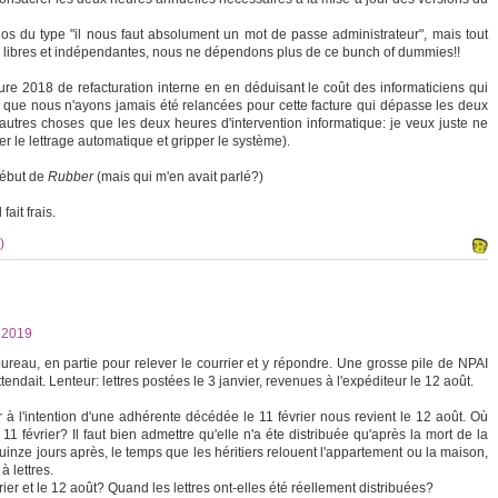
n os du type "il nous faut absolument un mot de passe administrateur", mais tout
 libres et indépendantes, nous ne dépendons plus de ce bunch of dummies!!
ture 2018 de refacturation interne en en déduisant le coût des informaticiens qui
able que nous n'ayons jamais été relancées pour cette facture qui dépasse les deux
d'autres choses que les deux heures d'intervention informatique: je veux juste ne
r le lettrage automatique et gripper le système).
début de
Rubber
(mais qui m'en avait parlé?)
fait frais.
)
2019
 bureau, en partie pour relever le courrier et y répondre. Une grosse pile de NPAI
tendait. Lenteur: lettres postées le 3 janvier, revenues à l'expéditeur le 12 août.
er à l'intention d'une adhérente décédée le 11 février nous revient le 12 août. Où
le 11 février? Il faut bien admettre qu'elle n'a éte distribuée qu'après la mort de la
inze jours après, le temps que les héritiers relouent l'appartement ou la maison,
à lettres.
vrier et le 12 août? Quand les lettres ont-elles été réellement distribuées?