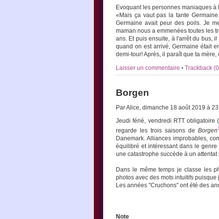
Evoquant les personnes maniaques à l'
«Mais ça vaut pas la tante Germaine. 
Germaine avait peur des poils. Je me s
maman nous a emmenées toutes les trois.
ans. Et puis ensuite, à l'arrêt du bus, i
quand on est arrivé, Germaine était en 
demi-tour! Après, il paraît que ta mère, 
Laisser un commentaire
•
Trackback (0
Borgen
Par Alice, dimanche 18 août 2019 à 2
Jeudi férié, vendredi RTT obligatoire 
regarde les trois saisons de
Borgen
Danemark. Alliances improbables, com
équilibré et intéressant dans le genre r
une catastrophe succède à un attentat 
Dans le même temps je classe les pho
photos avec des mots intuitifs puisque 
Les années "Cruchons" ont été des a
Note