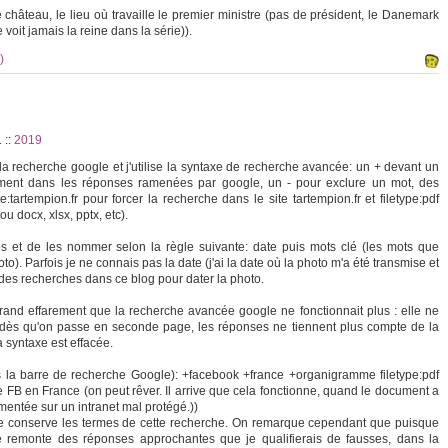
 château, le lieu où travaille le premier ministre (pas de président, le Danemark
 voit jamais la reine dans la série)).
)
1
::
2019
à la recherche google et j'utilise la syntaxe de recherche avancée: un + devant un
ement dans les réponses ramenées par google, un - pour exclure un mot, des
:tartempion.fr pour forcer la recherche dans le site tartempion.fr et filetype:pdf
u docx, xlsx, pptx, etc).
os et de les nommer selon la règle suivante: date puis mots clé (les mots que
photo). Parfois je ne connais pas la date (j'ai la date où la photo m'a été transmise et
is des recherches dans ce blog pour dater la photo.
grand effarement que la recherche avancée google ne fonctionnait plus : elle ne
 dès qu'on passe en seconde page, les réponses ne tiennent plus compte de la
 syntaxe est effacée.
la barre de recherche Google): +facebook +france +organigramme filetype:pdf
e FB en France (on peut rêver. Il arrive que cela fonctionne, quand le document a
entée sur un intranet mal protégé.))
 conserve les termes de cette recherche. On remarque cependant que puisque
e remonte des réponses approchantes que je qualifierais de fausses, dans la