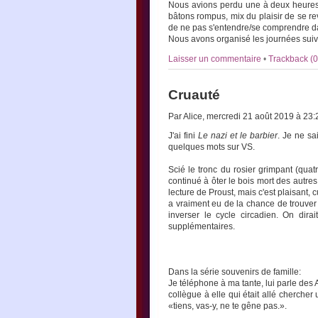
Nous avions perdu une à deux heures e
bâtons rompus, mix du plaisir de se re
de ne pas s'entendre/se comprendre da
Nous avons organisé les journées suiv
Laisser un commentaire
•
Trackback (0
Cruauté
Par Alice, mercredi 21 août 2019 à 23
J'ai fini
Le nazi et le barbier
. Je ne sa
quelques mots sur VS.
Scié le tronc du rosier grimpant (qua
continué à ôter le bois mort des autres
lecture de Proust, mais c'est plaisant, 
a vraiment eu de la chance de trouver 
inverser le cycle circadien. On di
supplémentaires.
Dans la série souvenirs de famille:
Je téléphone à ma tante, lui parle des
collègue à elle qui était allé chercher 
«tiens, vas-y, ne te gêne pas.».