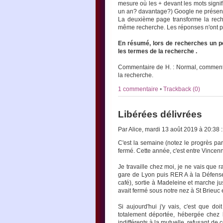
mesure où les + devant les mots signifi
un an? davantage?) Google ne présentai
La deuxième page transforme la reche
même recherche. Les réponses n'ont plu
En résumé, lors de recherches un peu
les termes de la recherche .
Commentaire de H. : Normal, comment tu
la recherche.
1 commentaire
•
Trackback (0)
Libérées délivrées
Par Alice, mardi 13 août 2019 à 20:38
:
C'est la semaine (notez le progrès par
fermé. Cette année, c'est entre Vincen
Je travaille chez moi, je ne vais que
gare de Lyon puis RER A à la Défense
café), sortie à Madeleine et marche j
avait fermé sous notre nez à St Brieuc
Si aujourd'hui j'y vais, c'est que d
totalement déportée, hébergée chez l
indifférents à la mutuelle, refusant d