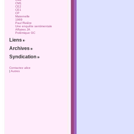
CM1
CE2
CE1
CP
Maternelle
1969
Paul Rivière
Une enquête sentimentale
Affaires JA
Polémique GC
Liens
Archives
Syndication
Contactez alice
|
Autres