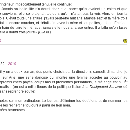
intérieur impeccablement tenu, elle continue:
Jamais sa belle-fille n'a dormi chez elle, parce qu'ils avaient un chien et que
ouviens, elle se plaignait toujours qu'on n'allait pas la voir. Alors un jour la
 C'était toute une affaire, j'avais peut-être huit ans, Maryse sept et ta mère trois
l fallait encore marcher, et c'était loin, avec ta mère et ses petites jambes. Eh bien,
train de faire le ménage: jamais elle nous a laissé entrer. Il a fallu qu'on fasse
elle a dormi trois jours!»
(Elle rit.)
)
3:32
::
2019
(il y en a deux par an, des ponts choisis par la direction), samedi, dimanche: je
1
sur Arte, une série danoise qui montre une femme accéder au pouvoir au
promis chers payés, coups bas et problèmes personnels, le mélange est plutôt
éaliste (on est à mille lieues de la politique fiction à la
Designated Survivor
où
sans reprendre soufle).
tos sur mon ordinateur. Le but est d'éliminer les doublons et de nommer les
je les recherche toujours à partir de leur nom.
nnées heureuses.