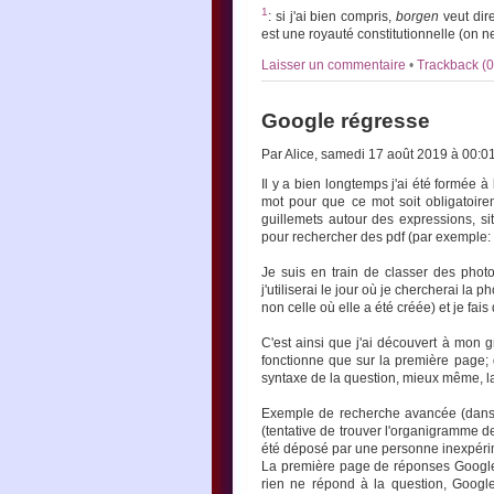
1
: si j'ai bien compris,
borgen
veut dire
est une royauté constitutionnelle (on ne
Laisser un commentaire
•
Trackback (0
Google régresse
Par Alice, samedi 17 août 2019 à 00:0
Il y a bien longtemps j'ai été formée 
mot pour que ce mot soit obligatoir
guillemets autour des expressions, site
pour rechercher des pdf (par exemple: o
Je suis en train de classer des phot
j'utiliserai le jour où je chercherai la 
non celle où elle a été créée) et je fa
C'est ainsi que j'ai découvert à mon 
fonctionne que sur la première page;
syntaxe de la question, mieux même, la
Exemple de recherche avancée (dans 
(tentative de trouver l'organigramme d
été déposé par une personne inexpérim
La première page de réponses Google
rien ne répond à la question, Googl