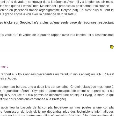
ent qu'ils devraient se trouver dans la réponse. Avant (il y a longtemps, six mois,
t rien quand il n'avait rien. Maintenant il propose au petit bonheur la chance.
rche en [facebook france organigramme filetype pdf]. Ce n'est plus du tout la
s grand chose à voir avec la demande de l'utilisateur.
 tricky sur Google, il n'y a plus qu'
une seule
page de réponses respectant
 veux qu'il te vende de la pub en rapport avec leur contenu si tu restreins trop
:
2019
 rapport aux trois années précédentes où c'était un mois entier) où le RER A est
nes et Auber.
 rarement au bureau, une à deux fois par semaine. Chemin classique hier, ligne 1
; aujourd'hui départ d'Olympiade (après décapotable et croissant paresseux au
usqu'à Auber (ce qui m'a permis de découvrir une boutique Ekyog, la marque qui
 et que nous pensions cantonnée à la Bretagne).
oit avoir lieu la bascule de la compta hébergée sur nos postes à une compta
e fournisseur du logiciel: je ne dépendrai plus des techniciens informatiques
e consacrer les deux heures annuelles nécessaires à la mise à jour des versions du