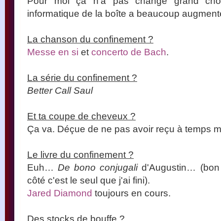
Pour moi ça n'a pas changé grand cho
informatique de la boîte a beaucoup augmenté: 
La chanson du confinement ?
Messe en si
et
concerto de Bach
.
La série du confinement ?
Better Call Saul
Et ta coupe de cheveux ?
Ça va. Déçue de ne pas avoir reçu à temps ma
Le livre du confinement ?
Euh…
De bono conjugali
d'Augustin… (bon j
côté c'est le seul que j'ai fini).
Jared Diamond
toujours en cours.
Des stocks de bouffe ?