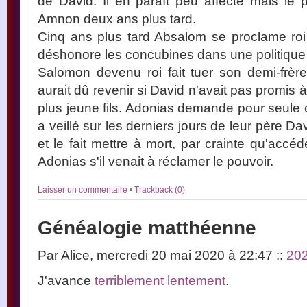
de David. Il en paraît peu affecté mais le 
Amnon deux ans plus tard.
Cinq ans plus tard Absalom se proclame roi
déshonore les concubines dans une politique 
Salomon devenu roi fait tuer son demi-frèr
aurait dû revenir si David n'avait pas promi
plus jeune fils. Adonias demande pour seule c
a veillé sur les derniers jours de leur père 
et le fait mettre à mort, par crainte qu'accé
Adonias s'il venait à réclamer le pouvoir.
Laisser un commentaire
•
Trackback (0)
Généalogie matthéenne
Par Alice, mercredi 20 mai 2020 à 22:47
::
20
J'avance
terriblement lentement
.