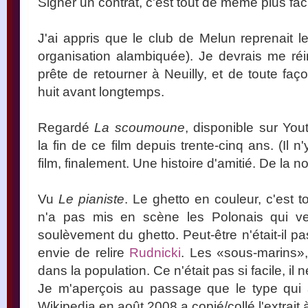
Signer un contrat, c'est tout de même plus faci
J'ai appris que le club de Melun reprenait l
organisation alambiquée). Je devrais me réin
prête de retourner à Neuilly, et de toute faç
huit avant longtemps.
Regardé
La scoumoune
, disponible sur You
la fin de ce film depuis trente-cinq ans. (Il
film, finalement. Une histoire d'amitié. De la no
Vu
Le pianiste
. Le ghetto en couleur, c'est t
n'a pas mis en scène les Polonais qui ve
soulèvement du ghetto. Peut-être n'était-il 
envie de relire
Rudnicki
. Les «sous-marins»,
dans la population. Ce n'était pas si facile, il n
Je m'aperçois au passage que le type qui a 
Wikipedia en août 2008 a copié/collé l'extrait 