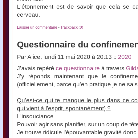
L'étonnement est de savoir que cela se 
cerveau.
Laisser un commentaire
•
Trackback (0)
Questionnaire du confinemen
Par Alice, lundi 11 mai 2020 à 20:13
::
2020
J'avais repéré
ce questionnaire
à travers
Gild
J'y réponds maintenant que le confinement
(officiellement, parce qu'en pratique je ne sai
Qu’est-ce qui te manque le plus dans ce co
qui vient à l’esprit, spontanément) ?
L'insouciance.
Pouvoir agir sans planifier, sur un coup de têt
Je trouve ridicule l'épouvantable gravité donc