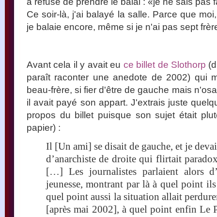
a refusé de prendre le balai : «je ne sais pas f
Ce soir-là, j'ai balayé la salle. Parce que moi,
je balaie encore, même si je n'ai pas sept frè
Avant cela il y avait eu
ce billet de Slothorp
(d
paraît raconter une anedote de 2002) qui m
beau-frère, si fier d'être de gauche mais n'o
il avait payé son appart. J'extrais juste que
propos du billet puisque son sujet était pl
papier) :
Il [Un ami] se disait de gauche, et je deva
d’anarchiste de droite qui flirtait parado
[…] Les journalistes parlaient alors d’
jeunesse, montrant par là à quel point ils
quel point aussi la situation allait perdur
[après mai 2002], à quel point enfin Le 