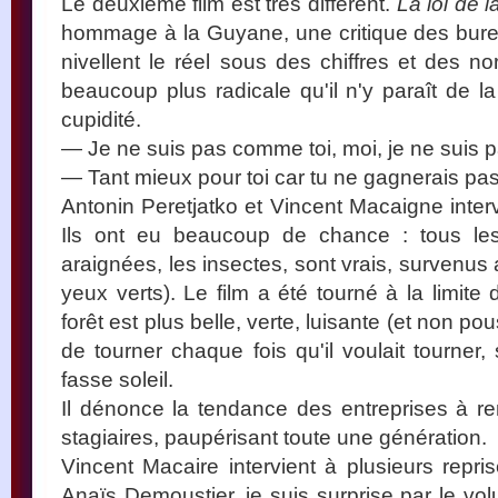
Le deuxième film est très différent.
La loi de l
hommage à la Guyane, une critique des burea
nivellent le réel sous des chiffres et des n
beaucoup plus radicale qu'il n'y paraît de la
cupidité.
— Je ne suis pas comme toi, moi, je ne suis 
— Tant mieux pour toi car tu ne gagnerais pas
Antonin Peretjatko et Vincent Macaigne interv
Ils ont eu beaucoup de chance : tous les 
araignées, les insectes, sont vrais, survenus
yeux verts). Le film a été tourné à la limite
forêt est plus belle, verte, luisante (et non po
de tourner chaque fois qu'il voulait tourner,
fasse soleil.
Il dénonce la tendance des entreprises à r
stagiaires, paupérisant toute une génération.
Vincent Macaire intervient à plusieurs repr
Anaïs Demoustier, je suis surprise par le v