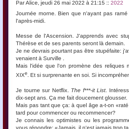
Par Alice, jeudi 26 mai 2022 à 21:15
::
2022
Journée morne. Bien que n'ayant pas ramé 
l'après-midi.
Messe de l'Ascension. J'apprends avec stup
Thérèse et de ses parents seront là demain.
Je ne devrais pourtant pas être stupéfaite: j'av
venaient à Surville .
Mais l'idée que l'on promène des reliques
e
XIX
. Et si surprenante en soi. Si incompréhen
Je tourne sur Netflix.
The f***-it List
. Intéres
dix-sept ans. Ça me fait doucement glousser.
Mais pas tant que ça: à quel âge a-t-on «raté s
tard pour commencer ou recommencer?
Je connais les optimistes ou les programm
vous répondre: «Jamais, il n'est jamais trop ta