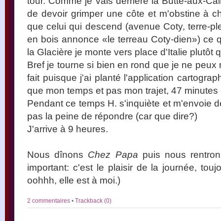
tour. Comme je vais derrière la Butte-aux-Cai
de devoir grimper une côte et m'obstine à ch
que celui qui descend (avenue Coty, terre-pl
en bois annonce «le terreau Coty-dien») ce qu
la Glacière je monte vers place d'Italie plutôt
Bref je tourne si bien en rond que je ne peux
fait puisque j'ai planté l'application cartogra
que mon temps et pas mon trajet, 47 minutes 
Pendant ce temps H. s'inquiète et m'envoie 
pas la peine de répondre (car que dire?)
J'arrive à 9 heures.
Nous dînons
Chez Papa
puis nous rentrons
important: c'est le plaisir de la journée, to
oohhh, elle est à moi.)
2 commentaires
•
Trackback (0)