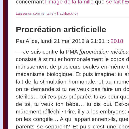
concernant
l'image de la famille
que
se fait l'
Laisser un commentaire
•
Trackback (0)
Procréation articficielle
Par Alice, lundi 21 mai 2018 à 21:31
::
2018
— Je suis contre la PMA
[procréation médica
consiste à stimuler hormonalement le corps 
mûrissement de plusieurs ovules en même tem
mécanisme biologique. Et puis imagine: tu ar
fait de la stimulation hormonale, et au mome
on te demande si tu ne veux pas faire un d
stériles… toi t'es pas préparée, tu as peur qu
de toi, tu veux ton bébé… tu dis oui. Est-
mûrement réfléchi? Pire, il y a les embryons:
on les congèle… A qui appartiennent-ils, quel e
parents se séparent? Et puis c'est une chose