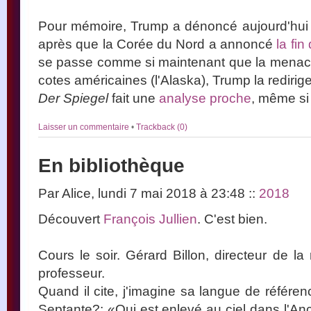
Pour mémoire, Trump a dénoncé aujourd'hu
après que la Corée du Nord a annoncé
la fi
se passe comme si maintenant que la menace
cotes américaines (l'Alaska), Trump la redirigea
Der Spiegel
fait une
analyse proche
, même si
Laisser un commentaire
•
Trackback (0)
En bibliothèque
Par Alice, lundi 7 mai 2018 à 23:48
::
2018
Découvert
François Jullien
. C'est bien.
Cours le soir. Gérard Billon, directeur de l
professeur.
Quand il cite, j'imagine sa langue de référe
Septante?: «Qui est enlevé au ciel dans l'