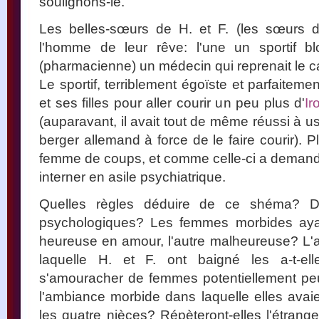
soulignons-le.
Les belles-sœurs de H. et F. (les sœurs 
l'homme de leur rêve: l'une un sportif bl
(pharmacienne) un médecin qui reprenait le cab
Le sportif, terriblement égoïste et parfaiteme
et ses filles pour aller courir un peu plus d'
I
(auparavant, il avait tout de même réussi à u
berger allemand à force de le faire courir). 
femme de coups, et comme celle-ci a demandé l
interner en asile psychiatrique.
Quelles règles déduire de ce shéma? De
psychologiques? Les femmes morbides ayan
heureuse en amour, l'autre malheureuse? L
laquelle H. et F. ont baigné les a-t-el
s'amouracher de femmes potentiellement peu é
l'ambiance morbide dans laquelle elles avai
les quatre nièces? Répèteront-elles l'étra