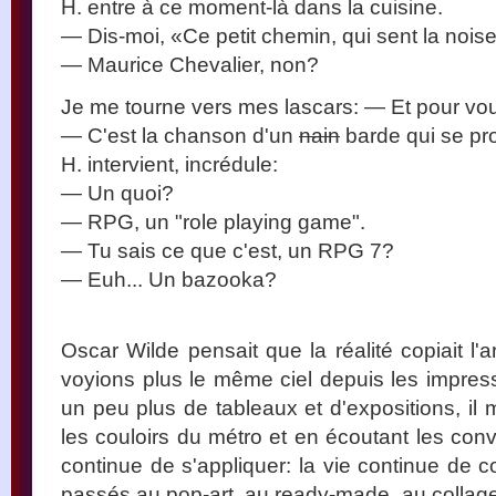
H. entre à ce moment-là dans la cuisine.
— Dis-moi, «Ce petit chemin, qui sent la noiset
— Maurice Chevalier, non?
Je me tourne vers mes lascars: — Et pour vou
— C'est la chanson d'un
nain
barde qui se p
H. intervient, incrédule:
— Un quoi?
— RPG, un "role playing game".
— Tu sais ce que c'est, un RPG 7?
— Euh... Un bazooka?
Oscar Wilde pensait que la réalité copiait l'
voyions plus le même ciel depuis les impress
un peu plus de tableaux et d'expositions, il 
les couloirs du métro et en écoutant les conv
continue de s'appliquer: la vie continue de 
passés au pop-art, au ready-made, au collage