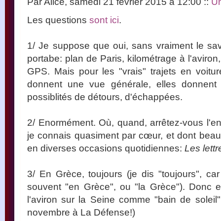
Par Alice, samedi 21 février 2015 à 12:00
::
Un
Les questions
sont ici
.
1/ Je suppose que oui, sans vraiment le savo
portabe: plan de Paris, kilométrage à l'aviron, 
GPS. Mais pour les "vrais" trajets en voiture
donnent une vue générale, elles donnent
possiblités de détours, d'échappées.
2/ Enormément. Où, quand, arrêtez-vous l'enf
je connais quasiment par cœur, et dont bea
en diverses occasions quotidiennes:
Les lett
3/ En Grèce, toujours (je dis "toujours", car
souvent "en Grèce", ou "la Grèce"). Donc e
l'aviron sur la Seine comme "bain de solei
novembre à La Défense!)