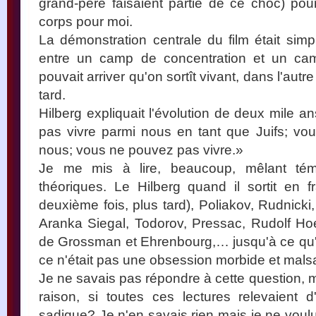
grand-père faisaient partie de ce choc) pou
corps pour moi.
La démonstration centrale du film était simpl
entre un camp de concentration et un camp
pouvait arriver qu'on sortît vivant, dans l'autr
tard.
Hilberg expliquait l'évolution de deux mile a
pas vivre parmi nous en tant que Juifs; vo
nous; vous ne pouvez pas vivre.»
Je me mis à lire, beaucoup, mêlant tém
théoriques. Le Hilberg quand il sortit en 
deuxième fois, plus tard), Poliakov, Rudnick
Aranka Siegal, Todorov, Pressac, Rudolf Ho
de Grossman et Ehrenbourg,… jusqu'à ce qu
ce n'était pas une obsession morbide et mals
Je ne savais pas répondre à cette question, mai
raison, si toutes ces lectures relevaient 
sadique? Je n'en savais rien mais je ne voulu