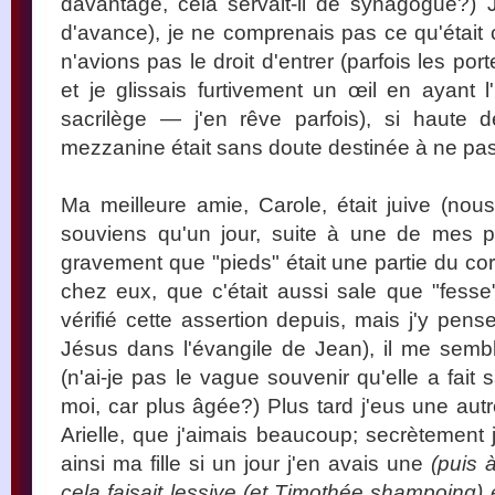
davantage, cela servait-il de synagogue?) 
d'avance), je ne comprenais pas ce qu'était 
n'avions pas le droit d'entrer (parfois les p
et je glissais furtivement un œil en ayant
sacrilège — j'en rêve parfois), si haute 
mezzanine était sans doute destinée à ne pa
Ma meilleure amie, Carole, était juive (nou
souviens qu'un jour, suite à une de mes ph
gravement que "pieds" était une partie du corp
chez eux, que c'était aussi sale que "fess
vérifié cette assertion depuis, mais j'y pen
Jésus dans l'évangile de Jean), il me semb
(n'ai-je pas le vague souvenir qu'elle a fai
moi, car plus âgée?) Plus tard j'eus une aut
Arielle, que j'aimais beaucoup; secrètement j
ainsi ma fille si un jour j'en avais une
(puis 
cela faisait lessive (et Timothée shampoing) 