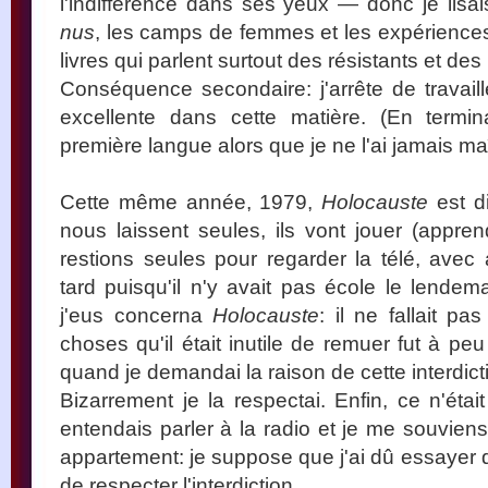
l'indifférence dans ses yeux — donc je lis
nus
, les camps de femmes et les expérience
livres qui parlent surtout des résistants et des
Conséquence secondaire: j'arrête de travaille
excellente dans cette matière. (En termina
première langue alors que je ne l'ai jamais maî
Cette même année, 1979,
Holocauste
est d
nous laissent seules, ils vont jouer (appre
restions seules pour regarder la télé, avec
tard puisqu'il n'y avait pas école le lendema
j'eus concerna
Holocauste
: il ne fallait pa
choses qu'il était inutile de remuer fut à peu 
quand je demandai la raison de cette interdict
Bizarrement je la respectai. Enfin, ce n'était
entendais parler à la radio et je me souvien
appartement: je suppose que j'ai dû essayer d
de respecter l'interdiction.