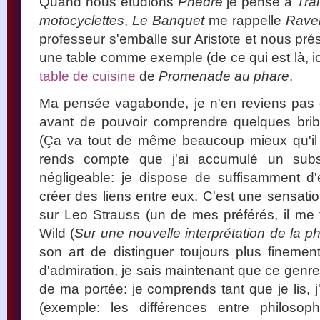
Quand nous étudions
Phèdre
je pense à
Tra
motocyclettes
,
Le Banquet
me rappelle
Ravel
professeur s'emballe sur Aristote et nous pr
une table comme exemple (de ce qui est là, ic
table de cuisine
de
Promenade au phare
.
Ma pensée vagabonde, je n'en reviens pas de
avant de pouvoir comprendre quelques bribe
(Ça va tout de même beaucoup mieux qu'il
rends compte que j'ai accumulé un subs
négligeable: je dispose de suffisamment 
créer des liens entre eux. C'est une sensatio
sur Leo Strauss (un de mes préférés, il me f
Wild (
Sur une nouvelle interprétation de la ph
son art de distinguer toujours plus finemen
d'admiration, je sais maintenant que ce genr
de ma portée: je comprends tant que je lis, j'
(exemple: les différences entre philosoph