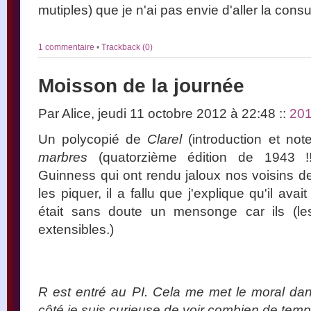
mutiples) que je n'ai pas envie d'aller la consul
1 commentaire
•
Trackback (0)
Moisson de la journée
Par Alice, jeudi 11 octobre 2012 à 22:48
::
20
Un polycopié de
Clarel
(introduction et not
marbres
(quatorzième édition de 1943 !
Guinness qui ont rendu jaloux nos voisins de 
les piquer, il a fallu que j'explique qu'il ava
était sans doute un mensonge car ils (l
extensibles.)
R est entré au PI. Cela me met le moral dan
côté je suis curieuse de voir combien de temps 