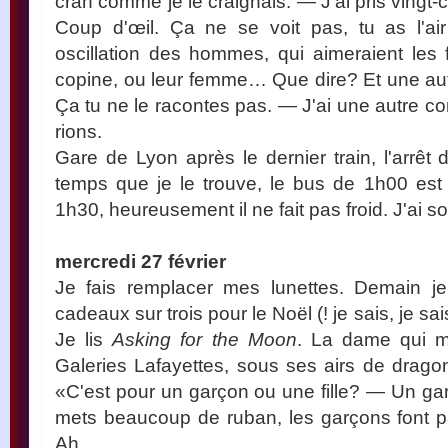
cran comme je le craignais. — J'ai pris vingt-c
Coup d'œil. Ça ne se voit pas, tu as l'air
oscillation des hommes, qui aimeraient les 
copine, ou leur femme… Que dire? Et une aut
Ça tu ne le racontes pas. — J'ai une autre con
rions.
Gare de Lyon après le dernier train, l'arrêt
temps que je le trouve, le bus de 1h00 est pa
1h30, heureusement il ne fait pas froid. J'ai s
mercredi 27 février
Je fais remplacer mes lunettes. Demain je
cadeaux sur trois pour le Noël (! je sais, je s
Je lis
Asking for the Moon
. La dame qui m
Galeries Lafayettes, sous ses airs de dragon
«C'est pour un garçon ou une fille? — Un gar
mets beaucoup de ruban, les garçons font pa
Ah.