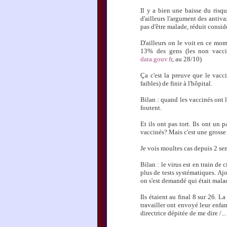
Il y a bien une baisse du risq
d'ailleurs l'argument des antiva
pas d'être malade, réduit consi
D'ailleurs on le voit en ce mome
13% des gens (les non vaccin
data.gouv.fr
, au 28/10)
Ça c'est la preuve que le vacc
faibles) de finir à l'hôpital.
Bilan : quand les vaccinés ont l
foutent.
Et ils ont pas tort. Ils ont un 
vaccinés? Mais c'est une grosse 
Je vois moultes cas depuis 2 sem
Bilan : le virus est en train de 
plus de tests systématiques. Ajou
on s'est demandé qui était malad
Ils étaient au final 8 sur 26. L
travailler ont envoyé leur enfan
directrice dépitée de me dire /...