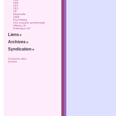
CM1
CE2
CE1
CP
Maternelle
1969
Paul Rivière
Une enquête sentimentale
Affaires JA
Polémique GC
Liens
Archives
Syndication
Contactez alice
|
Autres