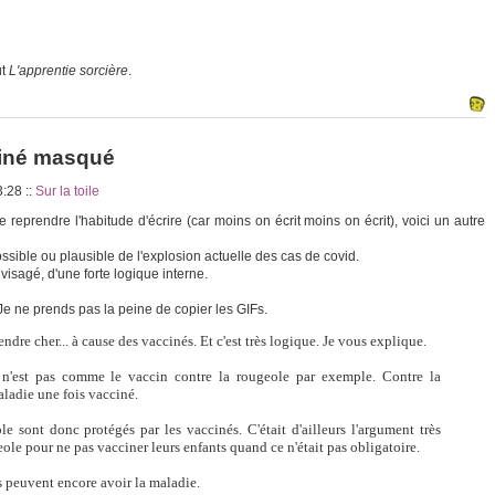
ut
L'apprentie sorcière
.
iné masqué
23:28
::
Sur la toile
 reprendre l'habitude d'écrire (car moins on écrit moins on écrit), voici un autre
 possible ou plausible de l'explosion actuelle des cas de covid.
visagé, d'une forte logique interne.
 Je ne prends pas la peine de copier les GIFs.
dre cher... à cause des vaccinés. Et c'est très logique. Je vous explique.
 n'est pas comme le vaccin contre la rougeole par exemple. Contre la
aladie une fois vacciné.
e sont donc protégés par les vaccinés. C'était d'ailleurs l'argument très
ole pour ne pas vacciner leurs enfants quand ce n'était pas obligatoire.
s peuvent encore avoir la maladie.