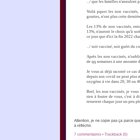
.../ que les familles n'annulent 
Voilà pquoi les non vaccinés, 
gouttes, n'ont plus cette dernièr
Les 13% de non vaccinés, ento
13%, n'auront le choix qu'à soit
ce jour que d'ici la fin 2022 cha
.../ soit vacciné, soit guéri du 
Après les non vaccinés, n'oubl
de qq semaines à une anosmie de
Je vous ai déjà raconté ce cas d
depuis son covid ne peut plus m
oxygène à vie dans 20, 30 ou 40
Bref, les non vaccinés, je vous 
rien à foutre de vous, c'est à d
resserent chaque jour un peu pl
Attention, je ne copie pas ça parce q
à réfléchir.
7 commentaires
•
Trackback (0)