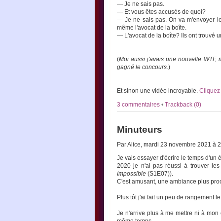
— Je ne sais pas.
— Et vous êtes accusés de quoi?
— Je ne sais pas. On va m'envoyer les
même l'avocat de la boîte.
— L'avocat de la boîte? Ils ont trouvé
(
Moi aussi j'avais une nouvelle WTF, m
gagné le concours.
)
Et sinon une vidéo incroyable.
Cliquez
3 commentaires
•
Trackback (0)
Minuteurs
Par Alice, mardi 23 novembre 2021 à 
Je vais essayer d'écrire le temps d'un 
2020 je n'ai pas réussi à trouver le
Impossible
(S1E07)).
C'est amusant, une ambiance plus pr
Plus tôt j'ai fait un peu de rangement
Je n'arrive plus à me mettre ni à mo