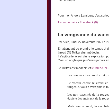
même temps.
Pour moi, Angela Lansbury, c'est surto
1 commentaire
•
Trackback (0)
La vengeance du vacc
Par Alice, lundi 22 novembre 2021 à 
En attendant de prendre le temps et de
thread (fil) Twitter d'un médecin.
Il s'agit cette fois-ci d'une explication
C'est un angle que je n'avais jamais en
Le Twittos est médecin et
le thread ici
.
Les non vaccinés covid vont pren
Le vaccin contre le covid ce
rougeole, vous n'avez plus la m
Les non vaccinés de la rougeol
égoïste des antivaxx de la rouge
Mais pour le covid, les vacciné