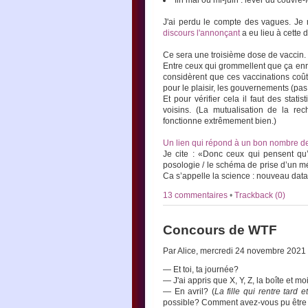
fin mai ou mi-juin : lever du couvre-
J'ai perdu le compte des vagues. Je 
discours l'annonçant
a eu lieu à cette
Ce sera une troisième dose de vaccin.
Entre ceux qui grommellent que ça enric
considèrent que ces vaccinations coût
pour le plaisir, les gouvernements (pas 
Et pour vérifier cela il faut des sta
voisins. (La mutualisation de la r
fonctionne extrêmement bien.)
Un lien qui répond à un bon nombre d
Je cite : «Donc ceux qui pensent qu’o
posologie / le schéma de prise d’un m
Ca s’appelle la science : nouveau dat
13 commentaires
•
Trackback (0)
Concours de WTF
Par Alice, mercredi 24 novembre 2021
— Et toi, ta journée?
— J'ai appris que X, Y, Z, la boîte et m
— En avril? (
La fille qui rentre tard 
possible? Comment avez-vous pu être 