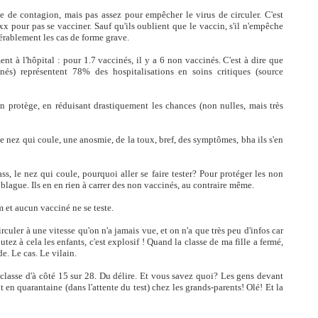
ue de contagion, mais pas assez pour empêcher le virus de circuler. C'est
xx pour pas se vacciner. Sauf qu'ils oublient que le vaccin, s'il n'empêche
dérablement les cas de forme grave.
nt à l'hôpital : pour 1.7 vaccinés, il y a 6 non vaccinés. C'est à dire que
és) représentent 78% des hospitalisations en soins critiques (source
in protège, en réduisant drastiquement les chances (non nulles, mais très
e nez qui coule, une anosmie, de la toux, bref, des symptômes, bha ils s'en
pass, le nez qui coule, pourquoi aller se faire tester? Pour protéger les non
blague. Ils en en rien à carrer des non vaccinés, au contraire même.
 et aucun vacciné ne se teste.
circuler à une vitesse qu'on n'a jamais vue, et on n'a que très peu d'infos car
tez à cela les enfants, c'est explosif ! Quand la classe de ma fille a fermé,
e. Le cas. Le vilain.
a classe d'à côté 15 sur 28. Du délire. Et vous savez quoi? Les gens devant
t en quarantaine (dans l'attente du test) chez les grands-parents! Olé! Et la