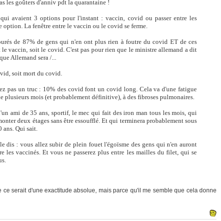
pas les goûters d'anniv pdt la quarantaine !
qui avaient 3 options pour l'instant : vaccin, covid ou passer entre les
e option. La fenêtre entre le vaccin ou le covid se ferme.
urés de 87% de gens qui n'en ont plus rien à foutre du covid ET de ces
 le vaccin, soit le covid. C'est pas pour rien que le ministre allemand a dit
que Allemand sera /...
covid, soit mort du covid.
iez pas un truc : 10% des covid font un covid long. Cela va d'une fatigue
 plusieurs mois (et probablement définitive), à des fibroses pulmonaires.
'un ami de 35 ans, sportif, le mec qui fait des iron man tous les mois, qui
onter deux étages sans être essoufflé. Et qui terminera probablement sous
 ans. Qui sait.
le dis : vous allez subir de plein fouet l'égoïsme des gens qui n'en auront
ire les vaccinés. Et vous ne passerez plus entre les mailles du filet, qui se
us.
ue ce serait d'une exactitude absolue, mais parce qu'il me semble que cela donne