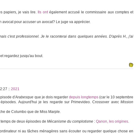
 papiers, je vais lire.
Ils ont
également accusé le commissaire aux comptes et
 un avocat pour accuser un avocat? Le juge va apprécier.
ais c'est professionnel. Je le raconterai dans quelques années. D'après H., j'ai
et regardez jusqu'au bout.
22:27
::
2021
épisode d'
Arabesque
que je dois regarder
depuis longtemps
(car le 10 septembre
s épisodes. Aujourd'hui je les regarde sur Primevideo. Crossover avec
Mission
oche de Columbo que de Miss Marple.
 le temps de deux épisodes de
Mécanisme du complotisme
:
Qanon, les origines
.
n ordinateur ni au tâches ménagères sans écouter ou regarder quelque chose en