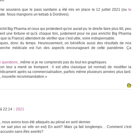
feu.
me souviens que le pass sanitaire a été mis en place le 12 juillet 2021 (ou
le
 date. Nous mangions un kebab à Dordives).
hit Big Pharma et ceux qui protestent qu'on aurait pu le dire/le faire plus tôt, peu
ent une fortune et qu'à chaque fois, justement pour ne pas enrichir Big Pharma
que la France) attendent de vérifier que c'est utile, voire indispensable.
tistiques, donc du temps. Heureusement, on bénéficie aussi des résultats de nos
echerche médicale est l'un des aspects encourageant de cette pandémie. Ça
e questions
, même si je ne comprends pas du tout les graphiques.
n leur a menti se trompent : il est ultra classique (et normal) de modifier la
édicament après sa commercialisation, parfois même plusieurs années plus tard.
a, nouvelle recommandation.»
 à 22:14
::
2021
oi, nous avons tous été attaqués au pénal en avril dernier.
et ne sait plus où elle en est
) En avril? Mais ça fait longtemps… Comment c'est
accusés sans être avertis?