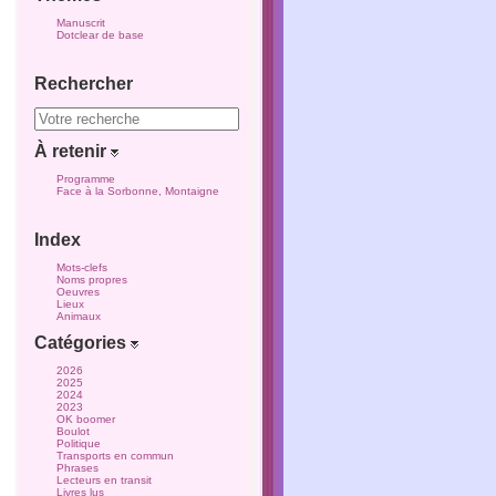
Manuscrit
Dotclear de base
Rechercher
À retenir
Programme
Face à la Sorbonne, Montaigne
Index
Mots-clefs
Noms propres
Oeuvres
Lieux
Animaux
Catégories
2026
2025
2024
2023
OK boomer
Boulot
Politique
Transports en commun
Phrases
Lecteurs en transit
Livres lus