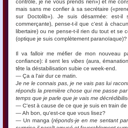
contrôle, je ne vous prends rien») et me con
mais sans me confier à sa secrétaire («pre
sur Doctolib»). Je suis désarmée: est-il
commerçante), pense-t-il que c'est à chacun
libertaire) ou ne pense-t-il rien du tout et se 
(optique je suis complètement paranoïaque)?
Il va falloir me méfier de mon nouveau pat
confiance): il sent les
vibes
(aura, émanations
tête la déstabilisation subie ce week-end.
— Ça a l'air dur ce matin.
Je ne le connais pas, je ne vais pas lui racont
réponds la première chose qui me passe par 
temps que je parle que je vais me décrédibilis
— C'est à cause de ce que je suis en train de lir
— Ah bon, qu'est-ce que vous lisez?
— Un manga (
réponds-je en me sentant par
surprise il paraît amusé et favorablement surpr