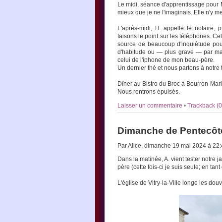
Le midi, séance d'apprentissage pour 
mieux que je ne l'imaginais. Elle n'y m
L'après-midi, H. appelle le notaire, 
faisons le point sur les téléphones. C
source de beaucoup d'inquiétude pou
d'habitude ou — plus grave — par manq
celui de l'iphone de mon beau-père.
Un dernier thé et nous partons à notre t
Dîner au Bistro du Broc à Bourron-Marl
Nous rentrons épuisés.
Laisser un commentaire
•
Trackback (0
Dimanche de Pentecôt
Par Alice, dimanche 19 mai 2024 à 22
Dans la matinée, A. vient tester notre 
père (cette fois-ci je suis seule; en tant
L'église de Vitry-la-Ville longe les dou