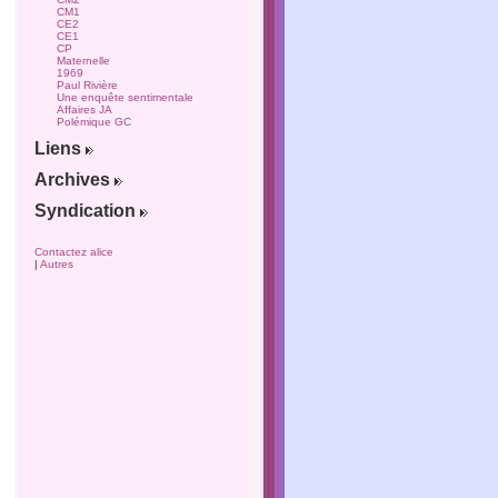
CM1
CE2
CE1
CP
Maternelle
1969
Paul Rivière
Une enquête sentimentale
Affaires JA
Polémique GC
Liens
Archives
Syndication
Contactez alice
|
Autres