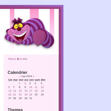
Retour � la liste
Calendrier
«
mai 2024
»
lun
mar
mer
jeu
ven
sam
dim
1
2
3
4
5
6
7
8
9
10
11
12
13
14
15
16
17
18
19
20
21
22
23
24
25
26
27
28
29
30
31
Themes