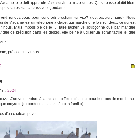
Madame: elle doit apprendre à se servir du micro-ondes. Ça se passe plutôt bien,
et pas sa résistance passive légendaire.
prend rendez-vous pour vendredi prochain (si vite? c'est extraordinaire). Nous
elui de Madame est un téléphone à clapet qui marche une fois sur deux, ce qui est
r nous. Mais impossible de le lui faire lâcher. Je soupçonne que par manque
ue de précision dans les gestes, elle peine à utiliser un écran tactile tel que
our.
otte, près de chez nous
)
e
:48
::
2024
jacuzzi. J'arrive en retard à la messe de Pentecôte dite pour le repos de mon beau-
 que croyante je représente la totalité de la famille).
ves d'un château privé.