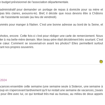
 le budget prévisionnel de l'association départementale.
dministratif pour demander un portage de repas à domicile pour sa mère et
as très claires, avouons-le). Bref, il décide que nous devons être à Châlons
e l'assistante sociale (au lieu de vendredi).
ammès pour manger à l'italien. C'est une bonne adresse au bord de la Seine, et
photos, encore. Cette fois-ci c'est pour rédiger une carte de remerciement. Nous
er à ma belle-mère demain. Mon beau-père était décidément très souriant. C'est
le cœur. Comment se souvenait-on avant les photos? Elles permettent surtout
vant nos propres souvenirs.
2024
acances ensemble cette semaine (une semaine seule à Sisteron, une semaine à
coup en s'apercevant tardivement qu'il lui restait une semaine de vacances; j'avais
our être avec lui, ce qui tombait très mal au bureau, au milieu de deux appels