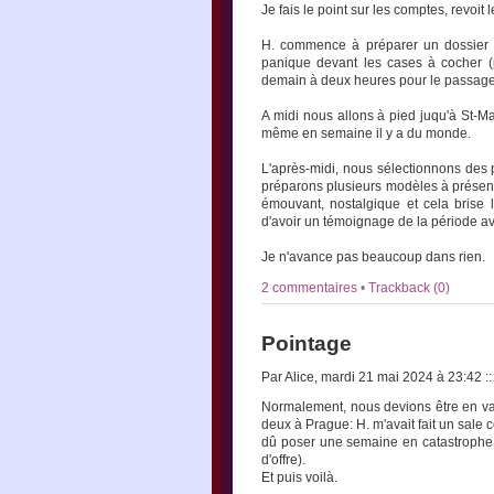
Je fais le point sur les comptes, revoit
H. commence à préparer un dossier a
panique devant les cases à cocher (p
demain à deux heures pour le passage d
A midi nous allons à pied juqu'à St-M
même en semaine il y a du monde.
L'après-midi, nous sélectionnons des 
préparons plusieurs modèles à présent
émouvant, nostalgique et cela brise 
d'avoir un témoignage de la période a
Je n'avance pas beaucoup dans rien.
2 commentaires
•
Trackback (0)
Pointage
Par Alice, mardi 21 mai 2024 à 23:42
::
Normalement, nous devions être en v
deux à Prague: H. m'avait fait un sale 
dû poser une semaine en catastrophe p
d'offre).
Et puis voilà.