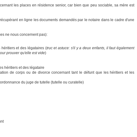
ernant les places en résidence senior, car bien que peu sociable, sa mère est
en récupérant en ligne les documents demandés par le notaire dans le cadre d'une
ièces ne nous concernent pas):
 héritiers et des légataires (
truc et astuce: s'il y a deux enfants, il faut également
our prouver qu'elle est vide
)
s héritiers et des légataire
tion de corps ou de divorce concernant tant le défunt que les héritiers et les
ordonnance du juge de tutelle (tutelle ou curatelle)
unt