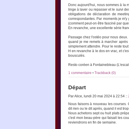
Donc aujourd'hui, nous sommes à la mai
linge à laver ou repasser et le suivi d
obligations de déclaration de meeti
correspondantes. Par moments je m'y p
(comment peut-on être fasciné par que
En revanche, une excellente série fran
Passage chez l'ostéo pour nous deux. D
quand je me remets à marcher après de 
simplement attendre. Pour le reste tout
H en revanche à le dos en vrac, et c'e
bousculés.
Resto coréen à Fontainebleau (L'escale)
1 commentaire
•
Trackback (0)
Départ
Par Alice, lundi 20 mai 2024 à 22:54
::
Nous faisons à nouveau les courses. C
dit rien ou le dit après, quand il est trop
Nous achetons sept ou huit plats prépa
c'est mon beau-père qui faisait les cou
reviendrons en fin de semaine.