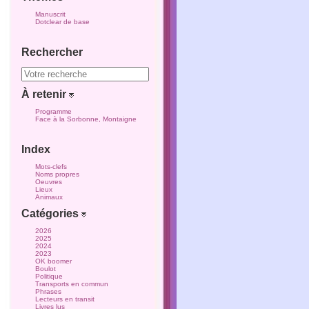
Manuscrit
Dotclear de base
Rechercher
À retenir
Programme
Face à la Sorbonne, Montaigne
Index
Mots-clefs
Noms propres
Oeuvres
Lieux
Animaux
Catégories
2026
2025
2024
2023
OK boomer
Boulot
Politique
Transports en commun
Phrases
Lecteurs en transit
Livres lus