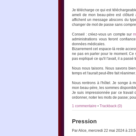
Je télécharge ce qui est téléchargeab
ameli de mon beau-père est clôturé ai
affichent un message abscons du type
changer de mot de passe sans comprend
Conseil : créez-vous un compte sur
m
administrations vous feront confianc
données médicales.
Bizarrement cet espace-là reste acces
ne pas en parler pour le moment. Ce so
pas expliqué ce qu'il l'avait, il a pass
Nous nous taisons. Nous savons bien q
temps et l'aurait peut-être fait réanimer
Nous rentrons à l'hôtel. Je songe à mo
mon beau-père, les sommes disponibles
Je suis impressionnée par ce travail d
ordonner, noter les mots de passe; pour
1 commentaire
•
Trackback (0)
Pression
Par Alice, mercredi 22 mai 2024 à 23: