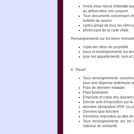
livrets et/ou relevé d'identit
du défunt et/ou son conjoint
Tous documents concernant chac
bulletin de salaire
cartes grises de tous les véhic
photocopie de la carte vitale
Renseignements sur les biens immobil
copie des titres de propriété
baux et renseignements sur les
pour les appartements: nom et 
II - Passif
Tous renseignements concernant
pour une dépense antérieure a
Frais de dernière maladie
Frais funéraires
Emprunts et copie des asuranc
Dernier avis d'imposition sur le
dernière déclaration d'ISF (
ou p
Dernière taxe foncière
Dernières impositios au titre d
Tous renseignements sur les se
national de solidarité.