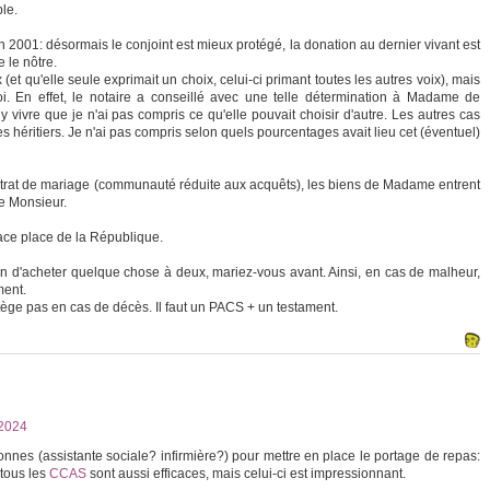
le.
2001: désormais le conjoint est mieux protégé, la donation au dernier vivant est
 le nôtre.
 (et qu'elle seule exprimait un choix, celui-ci primant toutes les autres voix), mais
oi. En effet, le notaire a conseillé avec une telle détermination à Madame de
y vivre que je n'ai pas compris ce qu'elle pouvait choisir d'autre. Les autres cas
s héritiers. Je n'ai pas compris selon quels pourcentages avait lieu cet (éventuel)
ntrat de mariage (communauté réduite aux acquêts), les biens de Madame entrent
e Monsieur.
ace place de la République.
tion d'acheter quelque chose à deux, mariez-vous avant. Ainsi, en cas de malheur,
ment.
rotège pas en cas de décès. Il faut un PACS + un testament.
2024
nnes (assistante sociale? infirmière?) pour mettre en place le portage de repas:
 tous les
CCAS
sont aussi efficaces, mais celui-ci est impressionnant.