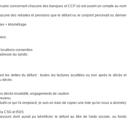
é bancaire concernant chacune des banques et CCP où est ouvert un compte au nom
une des retraites et pensions que le défunt ou le conjoint percevait ou dernier
ules + kilométrage
iers:
 locations consenties
adresse du syndic
 les dettes du défunt : toutes les factures acuittées ou non après le décès et
u décès
es décès-invalidité, engagements de caution
 revenu
lutôt ce qui l'a remplacé: je suis en train de copier une liste qu'on nous a donnée
)
e la CSG et RDS
cours dont aurait pu bénéficier le défunt au titre de l'aide sociale, ou fonds