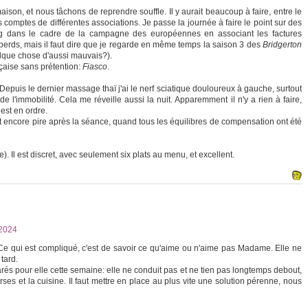
son, et nous tâchons de reprendre souffle. Il y aurait beaucoup à faire, entre le
es comptes de différentes associations. Je passe la journée à faire le point sur des
ng dans le cadre de la campagne des européennes en associant les factures
erds, mais il faut dire que je regarde en même temps la saison 3 des
Bridgerton
lque chose d'aussi mauvais?).
çaise sans prétention:
Fiasco
.
epuis le dernier massage thaï j'ai le nerf sciatique douloureux à gauche, surtout
l'immobilité. Cela me réveille aussi la nuit. Apparemment il n'y a rien à faire,
 est en ordre.
st encore pire après la séance, quand tous les équilibres de compensation ont été
. Il est discret, avec seulement six plats au menu, et excellent.
2024
e qui est compliqué, c'est de savoir ce qu'aime ou n'aime pas Madame. Elle ne
 tard.
rés pour elle cette semaine: elle ne conduit pas et ne tien pas longtemps debout,
rses et la cuisine. Il faut mettre en place au plus vite une solution pérenne, nous