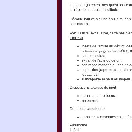
H. pose également des questions conc
tentée, elle redoute la solitude.
J'écoute tout cela d'une oreille tout 
succession.
Voici la liste (exhaustive, certaines p
Etat civil
:
livrets de famille du défunt, des
scanner la page du troisième, p
carte de séjour
extrait de l'acte du défunt
contrat de mariage du défunt, de
copie des jugements de sépara
légataires
si incapable mineur ou majeur: 
Dispositions à cause de mort
donation entre époux
testament
Donations antérieures
donations consenties pa le déf
Patrimoine
I - Actif