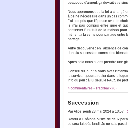
beaucoup d'argent: ça devrait être simp
Nous apprenons que la loi a changé en 
à peine nécessaire dans un cas comme
J'ai compris que l'épouse avait le choix
je n'ai pas compris entre quoi et qu
conserver l'usufruit de la maison pour 
mènent à la vente pour partage entre le
partage.
Autre découverte : en l'absence de co
dans la succession comme les biens d
Après cela nous allons prendre une gl
Conseil du jour : si vous avez l'inten
le survivant pourra rester dans le loge
Info du jour : à lui seul, le PACS ne p
4 commentaires
•
Trackback (0)
Succession
Par Alice, jeudi 23 mai 2024 à 13:57
::
Retour à Châlons. Visite de deux perso
ce sera fait dès lundi. Je ne sais pas si