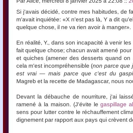
Par Alice, mercredi 8 janvier 2025 à 22:08
::
2
Si j'avais décidé, contre mes habitudes, de f
m'avait inquiétée: «X n'est pas là, Y a dit qu'el
quelque chose, il ne va rien avoir à manger».
En réalité, Y., dans son incapacité à venir les
fait quelque chose; chacun avait amené pour hu
et quiches (amener des desserts quand on sai
cela m'est incompréhensible (
non parce que j
est vrai — mais parce que c'est du gaspi
Magreb et la recette de Madagascar, nous n
Devant la débauche de nourriture, j'ai laiss
ramené à la maison. (J'évite le
gaspillage a
sens pour lutter contre le réchauffement cli
dignement par rapport aux pays qui crèvent de