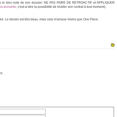
s dans le bloc-note de son dossier: NE PAS FAIRE DE RETROACTIF et APPLIQUER
nfra-annuelle
, c'est-à-dire la possibilité de résilier son contrat à tout moment).
ire
. Le dessin est très beau, mais cela m'amuse moins que
One Piece
.
és.