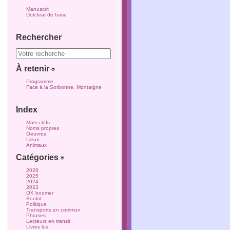
Manuscrit
Dotclear de base
Rechercher
À retenir
Programme
Face à la Sorbonne, Montaigne
Index
Mots-clefs
Noms propres
Oeuvres
Lieux
Animaux
Catégories
2026
2025
2024
2023
OK boomer
Boulot
Politique
Transports en commun
Phrases
Lecteurs en transit
Livres lus