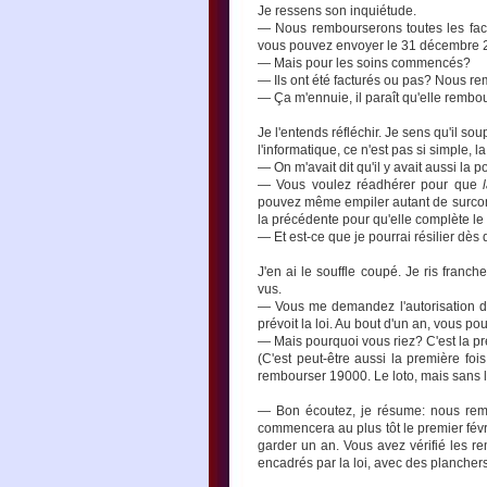
Je ressens son inquiétude.
— Nous rembourserons toutes les fact
vous pouvez envoyer le 31 décembre 
— Mais pour les soins commencés?
— Ils ont été facturés ou pas? Nous r
— Ça m'ennuie, il paraît qu'elle rembou
Je l'entends réfléchir. Je sens qu'il s
l'informatique, ce n'est pas si simple, 
— On m'avait dit qu'il y avait aussi la p
— Vous voulez réadhérer pour que
pouvez même empiler autant de surcomp
la précédente pour qu'elle complète 
— Et est-ce que je pourrai résilier dès 
J'en ai le souffle coupé. Je ris franc
vus.
— Vous me demandez l'autorisation de 
prévoit la loi. Au bout d'un an, vous po
— Mais pourquoi vous riez? C'est la pre
(C'est peut-être aussi la première fo
rembourser 19000. Le loto, mais sans le
— Bon écoutez, je résume: nous remb
commencera au plus tôt le premier févr
garder un an. Vous avez vérifié les r
encadrés par la loi, avec des planchers