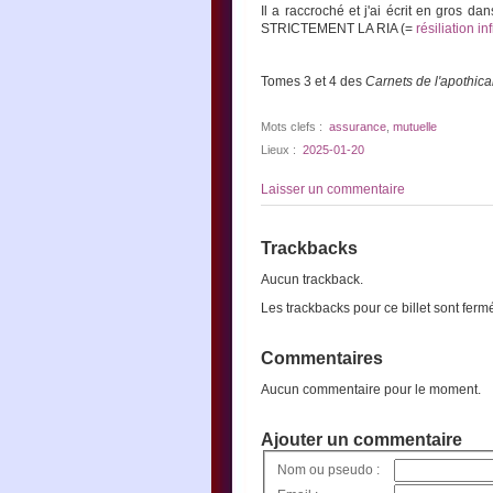
Il a raccroché et j'ai écrit en gro
STRICTEMENT LA RIA (=
résiliation i
Tomes 3 et 4 des
Carnets de l'apothica
Mots clefs :
assurance
,
mutuelle
Lieux :
2025-01-20
Laisser un commentaire
Trackbacks
Aucun trackback.
Les trackbacks pour ce billet sont ferm
Commentaires
Aucun commentaire pour le moment.
Ajouter un commentaire
Nom ou pseudo :