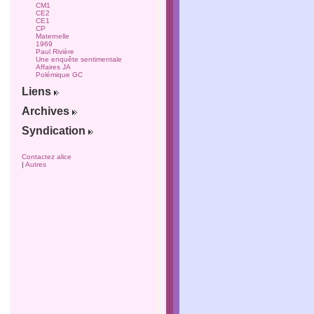
CM1
CE2
CE1
CP
Maternelle
1969
Paul Rivière
Une enquête sentimentale
Affaires JA
Polémique GC
Liens
Archives
Syndication
Contactez alice
|
Autres