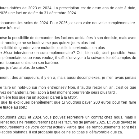
ures datées de 2023 et 2024. La prescription est de deux ans de date à date,
2026 une facture datée du 31 décembre 2024.
emboursons les soins de 2024. Pour 2025, ce sera votre nouvelle complémentaire.
rse très mal.
oupèse la possibilité de demander des factures antidatées à son dentiste, mais avec
la chronologie ne se bouleverse pas quinze jours plus tard.
ossibilité de garder votre mutuelle, qu'elle interviendrait en plus.
la Mxxx
intervienne en surcomplémentaire? Oui, bien sûr, c'est possible. Vous
lémentaires que vous voulez, il suffit d'envoyer à la suivante les décomptes de
le remboursement selon son barème.
que je n'aurai plus de soins?
hement : des arnaqueurs, il y en a, mais aussi décomplexés, je n'en avais jamais
faire un hold-up sur mon entreprise? Non, il faudra rester un an, c'est ce que
uvez demander la résiliation à tout moment pour trente jours plus tard .
mière fois que j'ai un accueil pareil à la
Mxxx
.
is que tu expliques benoîtement que tu voudrais payer 200 euros pour t'en faire
 tirage au sort.)
oursons 2023 et 2024, vous pouvez reprendre un contrat chez nous, mais il
ier et nous ne rembourserons pas les factures de janvier 2025. Et vous devrez le
emboursements de votre contrat actuel? Parce que les remboursements sont très
 et des plafonds. Il est probable que ce ne soit pas si défavorable que ça.