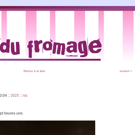
Retour à la liste
suivant >
20:04
::
2025
::
rss
ept heures une.