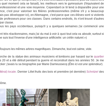
à quel moment cela se faisait), les meilleurs vers le gymnasium (l'équivalent de
 professionnel et une voie moyenne. Cependant ce tri tend à disparaître pour une
nce, c'est pour valoriser les filières professionnelles (même s'il y a beaucoup
ais pas développer ici), en Allemagne, c'est parce que ces élèves sont si violents
de professeurs pour ces classes. Dans certains endroits, ils n'ont trouvé d'autres
par classe.
 tous les pays occidentaux, puisqu'il y a quelques semaines j'ai commencé une
t très réactionnaires, mais j'ai du mal à voir à quoi tout cela va aboutir, surtout si
e suis tout l'inverse d'une intelligence artificielle: un crétin naturel.»)
s. Toujours les mêmes arbres magnifiques. Dimanche, tout est calme, vide.
herche de la statue des animaux musiciens et tombons par hasard sur le
quartier
20 et a été détruit pendant la guerre et reconstruit dans les années 50. Je me
er: j'avais lu sa biographie par Marie Darrieussecq (
Être ici est une splendeur
).
ttéral) locale
. Dernier Lillet fruits des bois et première (et dernière)
Schnitzel
des
Brême.