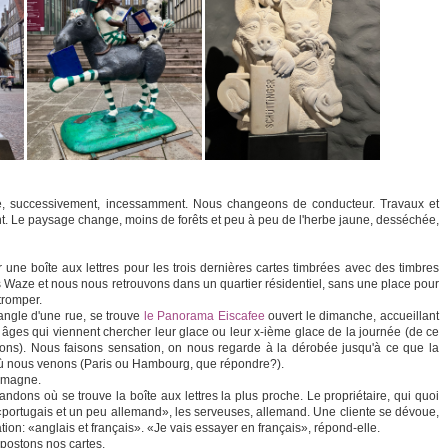
sse, successivement, incessamment. Nous changeons de conducteur. Travaux et
. Le paysage change, moins de forêts et peu à peu de l'herbe jaune, desséchée,
er une boîte aux lettres pour les trois dernières cartes timbrées avec des timbres
Waze et nous nous retrouvons dans un quartier résidentiel, sans une place pour
tromper.
l'angle d'une rue, se trouve
le Panorama Eiscafee
ouvert le dimanche, accueillant
s âges qui viennent chercher leur glace ou leur x-ième glace de la journée (de ce
ns). Nous faisons sensation, on nous regarde à la dérobée jusqu'à ce que la
ù nous venons (Paris ou Hambourg, que répondre?).
lemagne.
ns où se trouve la boîte aux lettres la plus proche. Le propriétaire, qui quoi
le «portugais et un peu allemand», les serveuses, allemand. Une cliente se dévoue,
tion: «anglais et français». «Je vais essayer en français», répond-elle.
 postons nos cartes.