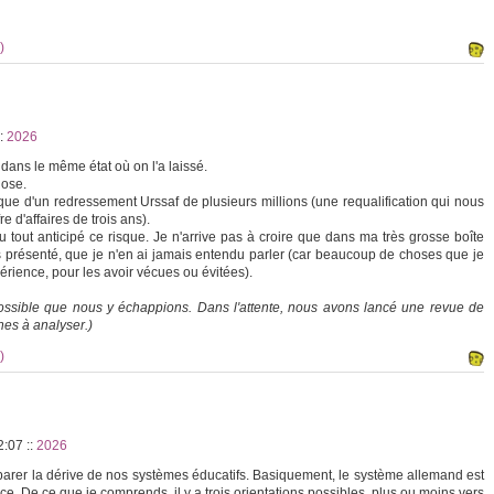
)
:
2026
 dans le même état où on l'a laissé.
hose.
isque d'un redressement Urssaf de plusieurs millions (une requalification qui nous
e d'affaires de trois ans).
u tout anticipé ce risque. Je n'arrive pas à croire que dans ma très grosse boîte
s présenté, que je n'en ai jamais entendu parler (car beaucoup de choses que je
périence, pour les avoir vécues ou évitées).
 possible que nous y échappions. Dans l'attente, nous avons lancé une revue de
nes à analyser.)
)
22:07
::
2026
arer la dérive de nos systèmes éducatifs. Basiquement, le système allemand est
e. De ce que je comprends, il y a trois orientations possibles, plus ou moins vers