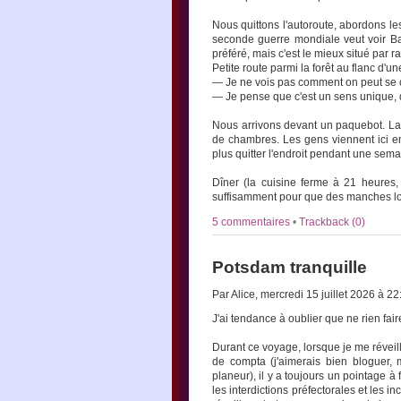
Nous quittons l'autoroute, abordons le
seconde guerre mondiale veut voir Bas
préféré, mais c'est le mieux situé par ra
Petite route parmi la forêt au flanc d'un
— Je ne vois pas comment on peut se croi
— Je pense que c'est un sens unique, d
Nous arrivons devant un paquebot. La 
de chambres. Les gens viennent ici en f
plus quitter l'endroit pendant une sem
Dîner (la cuisine ferme à 21 heures, m
suffisamment pour que des manches lo
5 commentaires
•
Trackback (0)
Potsdam tranquille
Par Alice, mercredi 15 juillet 2026 à 2
J'ai tendance à oublier que ne rien fai
Durant ce voyage, lorsque je me réveil
de compta (j'aimerais bien bloguer, 
planeur), il y a toujours un pointage à f
les interdictions préfectorales et les