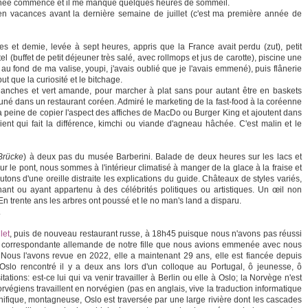
ournée commence et il me manque quelques heures de sommeil.
en vacances avant la dernière semaine de juillet (c'est ma première année de
s et demie, levée à sept heures, appris que la France avait perdu (zut), petit
el (buffet de petit déjeuner très salé, avec rollmops et jus de carotte), piscine une
au fond de ma valise, youpi, j'avais oublié que je l'avais emmené), puis flânerie
t que la curiosité et le bitchage.
anches et vert amande, pour marcher à plat sans pour autant être en baskets
jeuné dans un restaurant coréen. Admiré le marketing de la fast-food à la coréenne
 la peine de copier l'aspect des affiches de MacDo ou Burger King et ajoutent dans
ient qui fait la différence, kimchi ou viande d'agneau hâchée. C'est malin et le
Brücke
) à deux pas du musée Barberini. Balade de deux heures sur les lacs et
 le pont, nous sommes à l'intérieur climatisé à manger de la glace à la fraise et
tons d'une oreille distraite les explications du guide. Châteaux de styles variés,
nt ou ayant appartenu à des célébrités politiques ou artistiques. Un œil non
. En trente ans les arbres ont poussé et le no man's land a disparu.
.
let
, puis de nouveau restaurant russe, à 18h45 puisque nous n'avons pas réussi
a correspondante allemande de notre fille que nous avions emmenée avec nous
Nous l'avons revue en 2022, elle a maintenant 29 ans, elle est fiancée depuis
 Oslo rencontré il y a deux ans lors d'un colloque au Portugal, ô jeunesse, ô
ations: est-ce lui qui va venir travailler à Berlin ou elle à Oslo; la Norvège n'est
végiens travaillent en norvégien (pas en anglais, vive la traduction informatique
ifique, montagneuse, Oslo est traversée par une large rivière dont les cascades