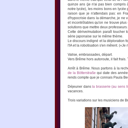
quinze ans (je n'ai pas bien compris 
notre lycée), les moins bons en lycée
raison que je n'attendais pas: en Fra
d'hypocrisie dans la démarche, je ne v
et incontrôlables qu'on ne trouve plus 
solutions que mettre deux professeurs 
Cette dérive/mutation paraît toucher
série japonaise sur le même thème.
Le discours indigné et la déploration fon
l'IA et la robotisation s'en mêlent. («Je n
Valise, embrassades, départ.
Vers Brême hors autoroute, il fait frai
Arrêt à Brême. Nous partons à la rec
de la Bötterstraße
qui date des années 
rends compte que je connais Paula Beck
Déjeuner dans
la brasserie (au sens li
vacances.
Trois variations sur les musiciens de 