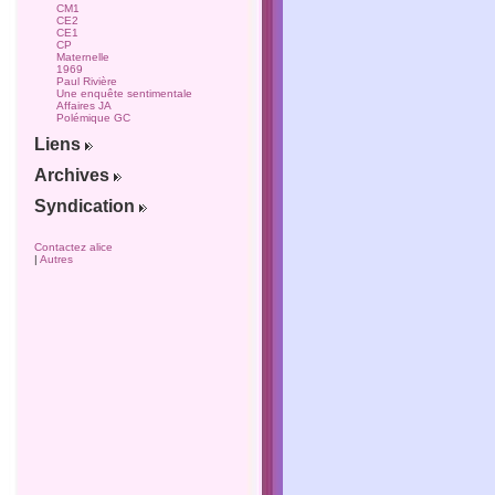
CM1
CE2
CE1
CP
Maternelle
1969
Paul Rivière
Une enquête sentimentale
Affaires JA
Polémique GC
Liens
Archives
Syndication
Contactez alice
|
Autres