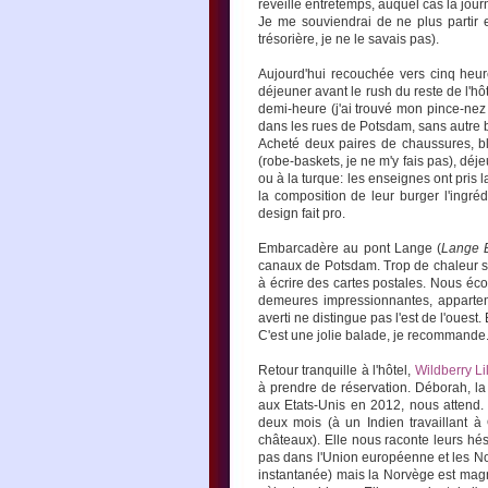
réveille entretemps, auquel cas la j
Je me souviendrai de ne plus partir 
trésorière, je ne le savais pas).
Aujourd'hui recouchée vers cinq heure
déjeuner avant le rush du reste de l'hôt
demi-heure (j'ai trouvé mon pince-nez 
dans les rues de Potsdam, sans autre bu
Acheté deux paires de chaussures, bl
(robe-baskets, je ne m'y fais pas), dé
ou à la turque: les enseignes ont pris
la composition de leur burger l'ingréd
design fait pro.
Embarcadère au pont Lange (
Lange 
canaux de Potsdam. Trop de chaleur sur
à écrire des cartes postales. Nous écou
demeures impressionnantes, appartena
averti ne distingue pas l'est de l'ouest
C'est une jolie balade, je recommande
Retour tranquille à l'hôtel,
Wildberry Lil
à prendre de réservation. Déborah, l
aux Etats-Unis en 2012, nous attend. 
deux mois (à un Indien travaillant à
châteaux). Elle nous raconte leurs hésit
pas dans l'Union européenne et les Nor
instantanée) mais la Norvège est magn