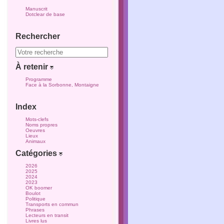
Manuscrit
Dotclear de base
Rechercher
À retenir
Programme
Face à la Sorbonne, Montaigne
Index
Mots-clefs
Noms propres
Oeuvres
Lieux
Animaux
Catégories
2026
2025
2024
2023
OK boomer
Boulot
Politique
Transports en commun
Phrases
Lecteurs en transit
Livres lus