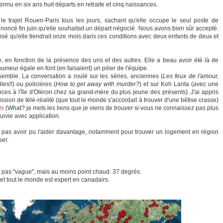
connu en six ans huit départs en retraite et cinq naissances.
 le trajet Rouen-Paris tous les jours, sachant qu'elle occupe le seul poste de
 annoncé fin juin qu'elle souhaitait un départ négocié. Nous avons bien sûr accepté.
nsé qu'elle tiendrait onze mois dans ces conditions avec deux enfants de deux et
e, en fonction de la présence des uns et des autres. Elle a beau avoir été là de
humeur égale en font (en faisaient) un pilier de l'équipe.
emble. La conversation a roulé sur les séries, anciennes (
Les feux de l'amour,
les!!) ou policières (
How to get away with murder?
) et sur Koh Lanta (avec une
nces à l'île d'Oléron chez sa grand-mère du plus jeune des présents). J'ai appris
ssion de télé-réalité (que tout le monde s'accordait à trouver d'une bêtise crasse)
is
(What? je mets les liens que je viens de trouver si vous ne connaissez pas plus
suivie avec application.
 ne pas avoir pu l'aider davantage, notamment pour trouver un logement en région
ser.
 pas "vague", mais au moins point chaud. 37 degrés.
et tout le monde est expert en canadairs.