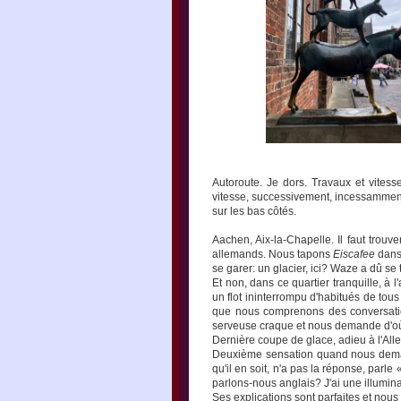
Autoroute. Je dors. Travaux et vite
vitesse, successivement, incessamment
sur les bas côtés.
Aachen, Aix-la-Chapelle. Il faut trouv
allemands. Nous tapons
Eiscafee
dans 
se garer: un glacier, ici? Waze a dû se 
Et non, dans ce quartier tranquille, à 
un flot ininterrompu d'habitués de tou
que nous comprenons des conversatio
serveuse craque et nous demande d'o
Dernière coupe de glace, adieu à l'Al
Deuxième sensation quand nous demando
qu'il en soit, n'a pas la réponse, par
parlons-nous anglais? J'ai une illumina
Ses explications sont parfaites et nous