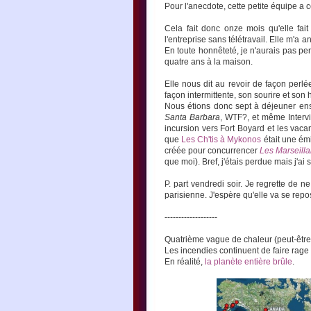
Pour l'anecdote, cette petite équipe a 
Cela fait donc onze mois qu'elle fait
l'entreprise sans télétravail. Elle m'a
En toute honnêteté, je n'aurais pas pe
quatre ans à la maison.
Elle nous dit au revoir de façon perlé
façon intermittente, son sourire et son 
Nous étions donc sept à déjeuner ens
Santa Barbara
, WTF?, et même Intervil
incursion vers Fort Boyard et les vaca
que
Les Ch'tis à Mykonos
était une émi
créée pour concurrencer
Les Marseilla
que moi). Bref, j'étais perdue mais j'ai 
P. part vendredi soir. Je regrette de
parisienne. J'espère qu'elle va se repo
-------------------
Quatrième vague de chaleur (peut-être
Les incendies continuent de faire rage 
En réalité,
la planète entière brûle
.