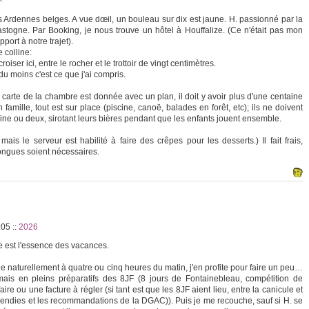
s Ardennes belges. A vue dœil, un bouleau sur dix est jaune. H. passionné par la
togne. Par Booking, je nous trouve un hôtel à Houffalize. (Ce n'était pas mon
pport à notre trajet).
e colline:
ser ici, entre le rocher et le trottoir de vingt centimètres.
u moins c'est ce que j'ai compris.
carte de la chambre est donnée avec un plan, il doit y avoir plus d'une centaine
amille, tout est sur place (piscine, canoë, balades en forêt, etc); ils ne doivent
aine ou deux, sirotant leurs bières pendant que les enfants jouent ensemble.
ais le serveur est habilité à faire des crêpes pour les desserts.) Il fait frais,
ngues soient nécessaires.
2:05
::
2026
re est l'essence des vacances.
le naturellement à quatre ou cinq heures du matin, j'en profite pour faire un peu…
mais en pleins préparatifs des 8JF (8 jours de Fontainebleau, compétition de
aire ou une facture à régler (si tant est que les 8JF aient lieu, entre la canicule et
 incendies et les recommandations de la DGAC)). Puis je me recouche, sauf si H. se