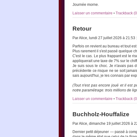
Journée morne.
Laisser un commentaire
•
Trackback (0
Retour
Par Alice, lundi 27 juillet 2026 à 21:53
:
Parfois on revient au bureau et tout est
Plus rarement il s'est passé quelque c
C'est le cas. Le plus frappant est le r
appliquerait une taxe de 7% sur le chiffr
Je suis sous le choc. Je n'avais pas d
précédente ce risque ne se soit jamai
sais aujourd'hui, je les connais par ex
(Tout n'est pas encore joué et il est
notre paramétrage: trois millions de lig
Laisser un commentaire
•
Trackback (0
Buchholz-Houffalize
Par Alice, dimanche 19 juillet 2026 à 
Dernier petit déjeuner — passé à comp
dans le même état que celui de la Franc